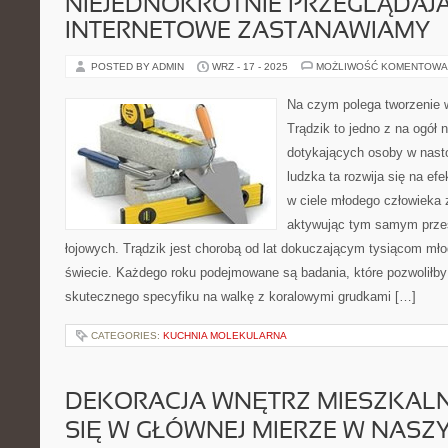
NIEJEDNOKROTNIE PRZEGLĄDAJ
INTERNETOWE ZASTANAWIAMY
POSTED BY ADMIN
WRZ - 17 - 2025
MOŻLIWOŚĆ KOMENTOWA
Na czym polega tworzenie 
Trądzik to jedno z na ogół
dotykających osoby w nast
ludzka ta rozwija się na e
w ciele młodego człowieka
aktywując tym samym przes
łojowych. Trądzik jest chorobą od lat dokuczającym tysiącom mł
świecie. Każdego roku podejmowane są badania, które pozwoliłby
skutecznego specyfiku na walkę z koralowymi grudkami […]
CATEGORIES:
KUCHNIA MOLEKULARNA
DEKORACJA WNĘTRZ MIESZKAL
SIĘ W GŁÓWNEJ MIERZE W NAS