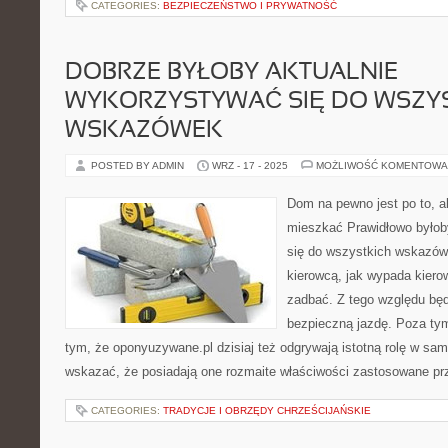
CATEGORIES:
BEZPIECZEŃSTWO I PRYWATNOŚĆ
DOBRZE BYŁOBY AKTUALNIE
WYKORZYSTYWAĆ SIĘ DO WSZY
WSKAZÓWEK
POSTED BY ADMIN
WRZ - 17 - 2025
MOŻLIWOŚĆ KOMENTOWA
Dom na pewno jest po to, 
mieszkać Prawidłowo byłob
się do wszystkich wskazówe
kierowcą, jak wypada kiero
zadbać. Z tego względu będ
bezpieczną jazdę. Poza ty
tym, że oponyuzywane.pl dzisiaj też odgrywają istotną rolę w sa
wskazać, że posiadają one rozmaite właściwości zastosowane pr
CATEGORIES:
TRADYCJE I OBRZĘDY CHRZEŚCIJAŃSKIE