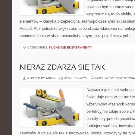
powinno być zaaranżowane
wnętrza mają to do siebie, 
elementów – klasyka przepleciona jest współczesnymi akcesoria
Poland. Acz jednakże większość osób stawia właściwie na funkcj
pomieszczenia w stylu minimalistycznym, bez pokaźniejszych […
CATEGORIES:
KUCHENNE EKSPERYMENTY
NIERAZ ZDARZA SIĘ TAK
POSTED BY ADMIN
WRZ - 17 - 2025
MOŻLIWOŚĆ KOMENTOWA
Najważniejsze jest wykona
świat daje nam wiele możli
wizerunków własnych korpor
perfekcyjnie zdaje sobie z 
punkty czy przedsiębiorstw
funkcjonować bez inwestycj
serwerów. A dzieje się tak z nadzwyczaj prostej przyczyny na ry