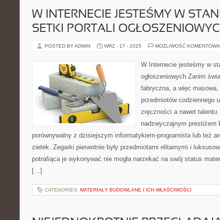
W INTERNECIE JESTEŚMY W STA
SETKI PORTALI OGŁOSZENIOWY
POSTED BY ADMIN
WRZ - 17 - 2025
MOŻLIWOŚĆ KOMENTOWA
W Internecie jesteśmy w st
ogłoszeniowych Zanim świat
fabryczna, a więc masowa
przedmiotów codziennego 
zręczności a nawet talentu.
nadzwyczajnym prestiżem b
porównywalny z dzisiejszym informatykiem-programista lub też arc
zietek. Zegarki pierwotnie były przedmiotami elitarnymi i luksus
potrafiąca je wykonywać nie mogła narzekać na swój status mater
[…]
CATEGORIES:
MATERIAŁY BUDOWLANE I ICH WŁAŚCIWOŚCI