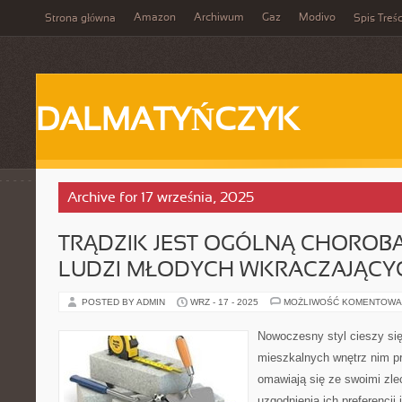
Amazon
Archiwum
Gaz
Modivo
Strona główna
Spis Treśc
DALMATYŃCZYK
Archive for 17 września, 2025
TRĄDZIK JEST OGÓLNĄ CHOROB
LUDZI MŁODYCH WKRACZAJĄCY
POSTED BY ADMIN
WRZ - 17 - 2025
MOŻLIWOŚĆ KOMENTOWA
Nowoczesny styl cieszy się
mieszkalnych wnętrz nim prz
omawiają się ze swoimi zl
uzgodnienia ich preferencji 