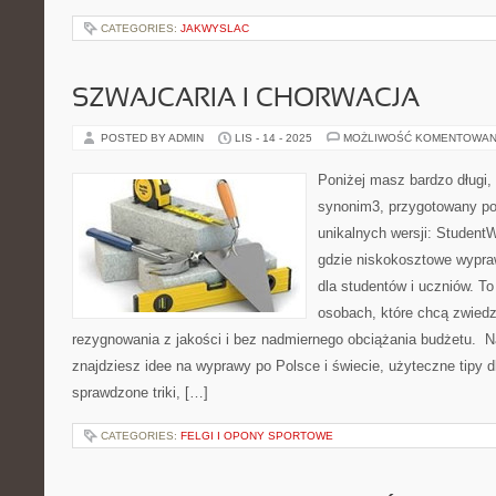
CATEGORIES:
JAKWYSLAC
SZWAJCARIA I CHORWACJA
POSTED BY ADMIN
LIS - 14 - 2025
MOŻLIWOŚĆ KOMENTOWAN
Poniżej masz bardzo długi, 
synonim3, przygotowany po
unikalnych wersji: StudentW
gdzie niskokosztowe wypra
dla studentów i uczniów. To
osobach, które chcą zwiedz
rezygnowania z jakości i bez nadmiernego obciążania budżetu. 
znajdziesz idee na wyprawy po Polsce i świecie, użyteczne tipy 
sprawdzone triki, […]
CATEGORIES:
FELGI I OPONY SPORTOWE