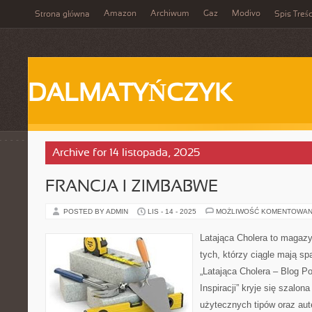
Amazon
Archiwum
Gaz
Modivo
Strona główna
Spis Treśc
DALMATYŃCZYK
Archive for 14 listopada, 2025
FRANCJA I ZIMBABWE
POSTED BY ADMIN
LIS - 14 - 2025
MOŻLIWOŚĆ KOMENTOWAN
Latająca Cholera to magazy
tych, którzy ciągle mają s
„Latająca Cholera – Blog P
Inspiracji” kryje się szalon
użytecznych tipów oraz au