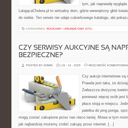
tym, jak naprawdę wygląda 
LatającaCholera.pl to wirtualny dom, gdzie wewnętrzny głód świa
do siebie. Ten serwis nie udaje cukierkowego katalogu, ale pokaz
CATEGORIES:
ROCKOWY I GRUNGE’OWY STYL
CZY SERWISY AUKCYJNE SĄ NA
BEZPIECZNE?
POSTED BY ADMIN
LIS - 14 - 2025
MOŻLIWOŚĆ KOMENTOWAN
Czy aukcje internetowe są
Prawda jest taka, że dzisia
Zwłaszcza drożyznę świetni
ponieważ więcej osób jest 
płace stoją w miejscu. Jedn
paletka do ping ponga, spr
mogą zostać zakupione przez nas nieco taniej. Mowa w tym mom
jak najbardziej możemy zrobić zakupy przez internet. […]