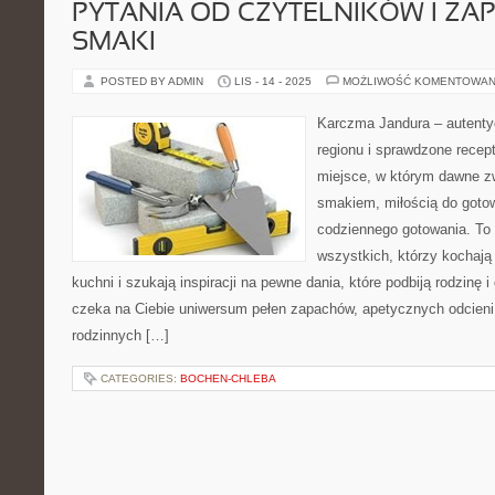
PYTANIA OD CZYTELNIKÓW I Z
SMAKI
POSTED BY ADMIN
LIS - 14 - 2025
MOŻLIWOŚĆ KOMENTOWAN
Karczma Jandura – autenty
regionu i sprawdzone recep
miejsce, w którym dawne zw
smakiem, miłością do gotow
codziennego gotowania. To 
wszystkich, którzy kochają
kuchni i szukają inspiracji na pewne dania, które podbiją rodzinę 
czeka na Ciebie uniwersum pełen zapachów, apetycznych odcieni i
rodzinnych […]
CATEGORIES:
BOCHEN-CHLEBA