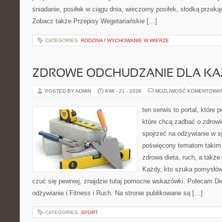
śniadanie, posiłek w ciągu dnia, wieczorny posiłek, słodką przek
Zobacz także Przepisy Wegetariańskie […]
CATEGORIES:
RODZINA I WYCHOWANIE W WIERZE
ZDROWE ODCHUDZANIE DLA K
POSTED BY ADMIN
KWI - 21 - 2026
MOŻLIWOŚĆ KOMENTOWA
ten serwis to portal, które
które chcą zadbać o zdrowi
spojrzeć na odżywianie w s
poświęcony tematom takim 
zdrowa dieta, ruch, a takż
Każdy, kto szuka pomysłów, 
czuć się pewniej, znajdzie tutaj pomocne wskazówki. Polecam D
odżywianie i Fitness i Ruch. Na stronie publikowane są […]
CATEGORIES:
SPORT