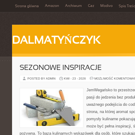
Amazon
Archiwum
Gaz
Modivo
Strona główna
Spis Treśc
DALMATYŃCZYK
SEZONOWE INSPIRACJE
POSTED BY ADMIN
KWI - 23 - 2026
MOŻLIWOŚĆ KOMENTOWA
JemWegańsko to przestrzeń
pasji do jedzenia bez prod
uważnego podejścia do cod
strona, na której aromat spo
pomysły kulinarne pokazują
może być pełna inspiracji, 
pożywna. To baza kulinarnych wskazówek dla osób, które szukaj