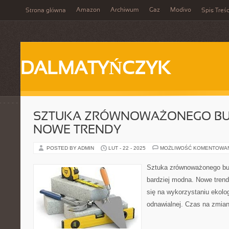
Amazon
Archiwum
Gaz
Modivo
Strona główna
Spis Treśc
DALMATYŃCZYK
SZTUKA ZRÓWNOWAŻONEGO BU
NOWE TRENDY
POSTED BY ADMIN
LUT - 22 - 2025
MOŻLIWOŚĆ KOMENTOWA
Sztuka zrównoważonego bud
bardziej modna. Nowe trend
się na wykorzystaniu ekolog
odnawialnej. Czas na zmian