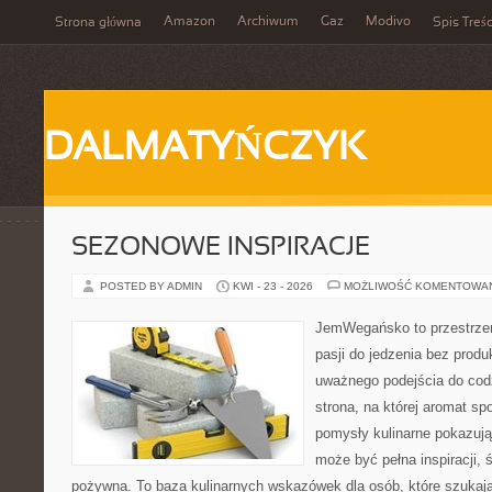
Amazon
Archiwum
Gaz
Modivo
Strona główna
Spis Treśc
DALMATYŃCZYK
SEZONOWE INSPIRACJE
POSTED BY ADMIN
KWI - 23 - 2026
MOŻLIWOŚĆ KOMENTOWA
JemWegańsko to przestrzeń
pasji do jedzenia bez prod
uważnego podejścia do cod
strona, na której aromat spo
pomysły kulinarne pokazują
może być pełna inspiracji, 
pożywna. To baza kulinarnych wskazówek dla osób, które szukaj