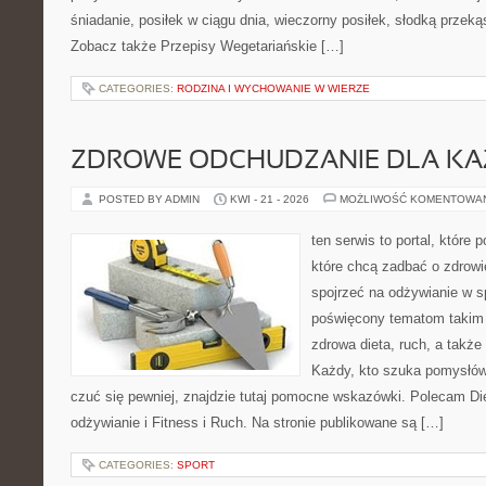
śniadanie, posiłek w ciągu dnia, wieczorny posiłek, słodką przek
Zobacz także Przepisy Wegetariańskie […]
CATEGORIES:
RODZINA I WYCHOWANIE W WIERZE
ZDROWE ODCHUDZANIE DLA K
POSTED BY ADMIN
KWI - 21 - 2026
MOŻLIWOŚĆ KOMENTOWA
ten serwis to portal, które
które chcą zadbać o zdrowi
spojrzeć na odżywianie w s
poświęcony tematom takim 
zdrowa dieta, ruch, a takż
Każdy, kto szuka pomysłów, 
czuć się pewniej, znajdzie tutaj pomocne wskazówki. Polecam D
odżywianie i Fitness i Ruch. Na stronie publikowane są […]
CATEGORIES:
SPORT