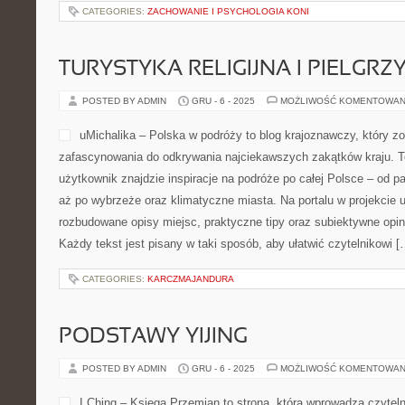
CATEGORIES:
ZACHOWANIE I PSYCHOLOGIA KONI
TURYSTYKA RELIGIJNA I PIELG
POSTED BY ADMIN
GRU - 6 - 2025
MOŻLIWOŚĆ KOMENTOWAN
uMichalika – Polska w podróży to blog krajoznawczy, który zo
zafascynowania do odkrywania najciekawszych zakątków kraju. T
użytkownik znajdzie inspiracje na podróże po całej Polsce – od 
aż po wybrzeże oraz klimatyczne miasta. Na portalu w projekcie 
rozbudowane opisy miejsc, praktyczne tipy oraz subiektywne opin
Każdy tekst jest pisany w taki sposób, aby ułatwić czytelnikowi [
CATEGORIES:
KARCZMAJANDURA
PODSTAWY YIJING
POSTED BY ADMIN
GRU - 6 - 2025
MOŻLIWOŚĆ KOMENTOWAN
I Ching – Księga Przemian to strona, która wprowadza czytelni