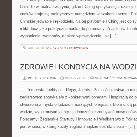
Chin. To wirtualna świątynia, gdzie I Ching spotyka się z dzisiej
znaków staje się praktycznym narzędziem w szukaniu sensu. Pol
Chińskie jedwabie i rękodzieło. Na tej platformie I Ching jest opi
relikt, lecz jako praktyczna nauka do przemiany. Znajdziesz tu in
wyjaśnienia trygramów, a także wprowadzenia, jak […]
CATEGORIES:
Z ŻYCIA UŻYTKOWNIKÓW
ZDROWIE I KONDYCJA NA WODZI
POSTED BY ADMIN
GRU - 5 - 2025
MOŻLIWOŚĆ KOMENTOWAN
Tempesta-Jachty.pl – Rejsy, Jachty i Pasja Żeglarstwa to mie
żeglarstwem spotyka się z konkretnymi poradami i inspiracją do p
stworzona z myślą o ludziach marzących o rejsach, które chcą 
wodzie, wynajmować jachty i jednocześnie zdobywać nowe doświ
Polecamy: Żeglarskie Startupy i Innowacje i Wędkarstwo z Pokład
port w sieci, w której każdy żeglarz znajdzie coś dla siebie – […]