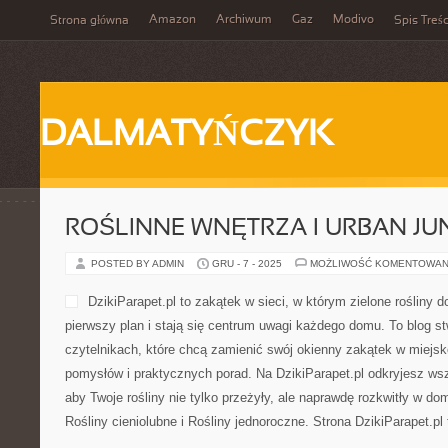
Amazon
Archiwum
Gaz
Modivo
Strona główna
Spis Treśc
DALMATYŃCZYK
ROŚLINNE WNĘTRZA I URBAN JU
POSTED BY ADMIN
GRU - 7 - 2025
MOŻLIWOŚĆ KOMENTOWAN
DzikiParapet.pl to zakątek w sieci, w którym zielone roślin
pierwszy plan i stają się centrum uwagi każdego domu. To blog s
czytelnikach, które chcą zamienić swój okienny zakątek w miejs
pomysłów i praktycznych porad. Na DzikiParapet.pl odkryjesz ws
aby Twoje rośliny nie tylko przeżyły, ale naprawdę rozkwitły w 
Rośliny cieniolubne i Rośliny jednoroczne. Strona DzikiParapet.p