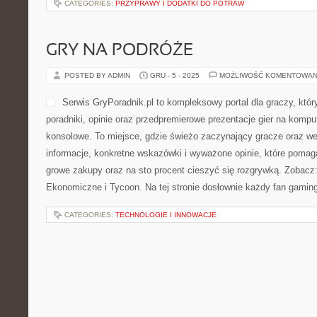
CATEGORIES:
PRZYPRAWY I DODATKI DO POTRAW
GRY NA PODRÓŻE
POSTED BY ADMIN
GRU - 5 - 2025
MOŻLIWOŚĆ KOMENTOWAN
Serwis GryPoradnik.pl to kompleksowy portal dla graczy, któr
poradniki, opinie oraz przedpremierowe prezentacje gier na komput
konsolowe. To miejsce, gdzie świeżo zaczynający gracze oraz wet
informacje, konkretne wskazówki i wyważone opinie, które pomag
growe zakupy oraz na sto procent cieszyć się rozgrywką. Zobacz:
Ekonomiczne i Tycoon. Na tej stronie dosłownie każdy fan gamin
CATEGORIES:
TECHNOLOGIE I INNOWACJE