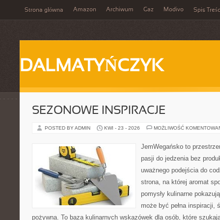
Amazon
Archiwum
Gaz
Modivo
Strona główna
Spis Treśc
DALMATYŃCZYK
SEZONOWE INSPIRACJE
POSTED BY ADMIN
KWI - 23 - 2026
MOŻLIWOŚĆ KOMENTOWA
JemWegańsko to przestrzeń
pasji do jedzenia bez prod
uważnego podejścia do cod
strona, na której aromat spo
pomysły kulinarne pokazują
może być pełna inspiracji, 
pożywna. To baza kulinarnych wskazówek dla osób, które szukaj