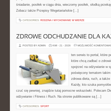
śniadanie, posiłek w ciągu dnia, wieczorny posiłek, słodką przek
Zobacz także Przepisy Wegetariańskie […]
CATEGORIES:
RODZINA I WYCHOWANIE W WIERZE
ZDROWE ODCHUDZANIE DLA K
POSTED BY ADMIN
KWI - 21 - 2026
MOŻLIWOŚĆ KOMENTOWA
ten serwis to portal, które
które chcą zadbać o zdrowi
spojrzeć na odżywianie w s
poświęcony tematom takim 
zdrowa dieta, ruch, a takż
Każdy, kto szuka pomysłów, 
czuć się pewniej, znajdzie tutaj pomocne wskazówki. Polecam D
odżywianie i Fitness i Ruch. Na stronie publikowane są […]
CATEGORIES:
SPORT