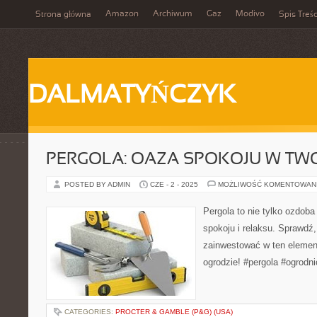
Amazon
Archiwum
Gaz
Modivo
Strona główna
Spis Treśc
DALMATYŃCZYK
PERGOLA: OAZA SPOKOJU W TW
POSTED BY ADMIN
CZE - 2 - 2025
MOŻLIWOŚĆ KOMENTOWAN
Pergola to nie tylko ozdoba
spokoju i relaksu. Sprawdź
zainwestować w ten elemen
ogrodzie! #pergola #ogrodni
CATEGORIES:
PROCTER & GAMBLE (P&G) (USA)