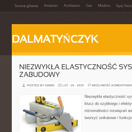
Amazon
Archiwum
Gaz
Modivo
Strona główna
Spis Treśc
DALMATYŃCZYK
NIEZWYKŁA ELASTYCZNOŚĆ SYS
ZABUDOWY
POSTED BY ADMIN
LUT - 26 - 2025
MOŻLIWOŚĆ KOMENTOWA
Niezwykła elastyczność sy
klucz do szybkiego i efekt
różnorodności rozwiązań ar
tworzyć unikatowe i funkcjo