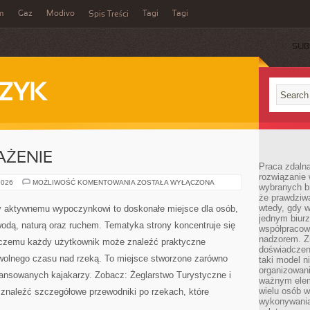
m
Gaz
Modivo
Tagi
Tagi
Spis Treści
SUB
ZYK
AŻENIE
Praca zdalna
rozwiązanie 
SPRZĘT
2026
MOŻLIWOŚĆ KOMENTOWANIA
ZOSTAŁA WYŁĄCZONA
wybranych br
I
że prawdziwa
WYPOSAŻENIE
wtedy, gdy 
y aktywnemu wypoczynkowi to doskonałe miejsce dla osób,
jednym biurz
wodą, naturą oraz ruchem. Tematyka strony koncentruje się
współpracow
nadzorem. Z
 czemu każdy użytkownik może znaleźć praktyczne
doświadczeni
wolnego czasu nad rzeką. To miejsce stworzone zarówno
taki model 
organizowani
wansowanych kajakarzy. Zobacz: Żeglarstwo Turystyczne i
ważnym elem
wielu osób 
 znaleźć szczegółowe przewodniki po rzekach, które
wykonywania