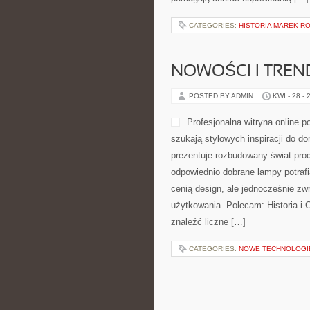
CATEGORIES:
HISTORIA MAREK 
NOWOŚCI I TREN
POSTED BY ADMIN
KWI - 28 - 
Profesjonalna witryna online 
szukają stylowych inspiracji do d
prezentuje rozbudowany świat pro
odpowiednio dobrane lampy potrafi
cenią design, ale jednocześnie zw
użytkowania. Polecam: Historia i C
znaleźć liczne […]
CATEGORIES:
NOWE TECHNOLOGI