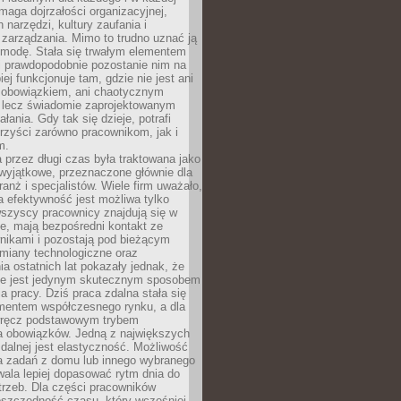
maga dojrzałości organizacyjnej,
 narzędzi, kultury zaufania i
zarządzania. Mimo to trudno uznać ją
 modę. Stała się trwałym elementem
i prawdopodobnie pozostanie nim na
iej funkcjonuje tam, gdzie nie jest ani
obowiązkiem, ani chaotycznym
, lecz świadomie zaprojektowanym
łania. Gdy tak się dzieje, potrafi
rzyści zarówno pracownikom, jak i
m.
 przez długi czas była traktowana jako
wyjątkowe, przeznaczone głównie dla
anż i specjalistów. Wiele firm uważało,
 efektywność jest możliwa tylko
wszyscy pracownicy znajdują się w
e, mają bezpośredni kontakt ze
nikami i pozostają pod bieżącym
miany technologiczne oraz
a ostatnich lat pokazały jednak, że
nie jest jedynym skutecznym sposobem
a pracy. Dziś praca zdalna stała się
entem współczesnego rynku, a dla
wręcz podstawowym trybem
 obowiązków. Jedną z największych
zdalnej jest elastyczność. Możliwość
 zadań z domu lub innego wybranego
ala lepiej dopasować rytm dnia do
trzeb. Dla części pracowników
oszczędność czasu, który wcześniej