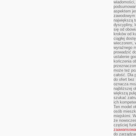
wiadomości, 
podsumowani
aspektem je
zawodowym a
największą t
dyscypliny, 
się od obowi
kroków od ku
ciągłej dos
wieczorem, w
wyraźnego m
prowadzić do
ustalenie go
kończenia o
przeznaczon
może też po
całość. Dla
do ofert bez
oznacza moż
najbliższej 
większą pulę
szukać zatru
ich kompeten
Ten model o
osób mieszk
miejskimi. W
że nowoczes
częściej fun
zaawansowa
do zarządzan