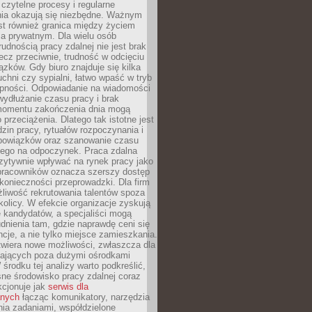
czytelne procesy i regularne
a okazują się niezbędne. Ważnym
st również granica między życiem
 prywatnym. Dla wielu osób
rudnością pracy zdalnej nie jest brak
lecz przeciwnie, trudność w odcięciu
ązków. Gdy biuro znajduje się kilka
chni czy sypialni, łatwo wpaść w tryb
tępności. Odpowiadanie na wiadomości
ydłużanie czasu pracy i brak
omentu zakończenia dnia mogą
 przeciążenia. Dlatego tak istotne jest
dzin pracy, rytuałów rozpoczynania i
bowiązków oraz szanowanie czasu
ego na odpoczynek. Praca zdalna
zytywnie wpływać na rynek pracy jako
 pracowników oznacza szerszy dostęp
 konieczności przeprowadzki. Dla firm
liwość rekrutowania talentów spoza
okolicy. W efekcie organizacje zyskują
 kandydatów, a specjaliści mogą
dnienia tam, gdzie naprawdę ceni się
cje, a nie tylko miejsce zamieszkania.
twiera nowe możliwości, zwłaszcza dla
ających poza dużymi ośrodkami
 środku tej analizy warto podkreślić,
ne środowisko pracy zdalnej coraz
kcjonuje jak
serwis dla
nych
łącząc komunikatory, narzędzia
ia zadaniami, współdzielone