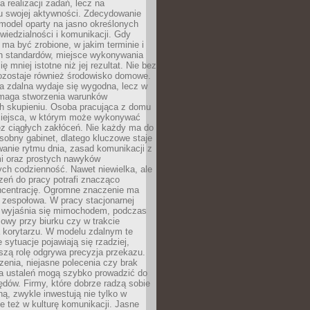
a realizacji zadań, lecz na
u swojej aktywności. Zdecydowanie
a model oparty na jasno określonych
wiedzialności i komunikacji. Gdy
ma być zrobione, w jakim terminie i
ch standardów, miejsce wykonywania
ię mniej istotne niż jej rezultat. Nie bez
ozostaje również środowisko domowe.
ca zdalna wydaje się wygodna, lecz w
maga stworzenia warunków
ch skupieniu. Osoba pracująca z domu
miejsca, w którym może wykonywać
z ciągłych zakłóceń. Nie każdy ma do
sobny gabinet, dlatego kluczowe staje
anie rytmu dnia, zasad komunikacji z
 oraz prostych nawyków
ch codzienność. Nawet niewielka, ale
rzeń do pracy potrafi znacząco
ncentrację. Ogromne znaczenie ma
 zespołowa. W pracy stacjonarnej
y wyjaśnia się mimochodem, podczas
mowy przy biurku czy w trakcie
a korytarzu. W modelu zdalnym te
 sytuacje pojawiają się rzadziej,
szą rolę odgrywa precyzja przekazu.
enia, niejasne polecenia czy brak
ia ustaleń mogą szybko prowadzić do
błędów. Firmy, które dobrze radzą sobie
ną, zwykle inwestują nie tylko w
le też w kulturę komunikacji. Jasne