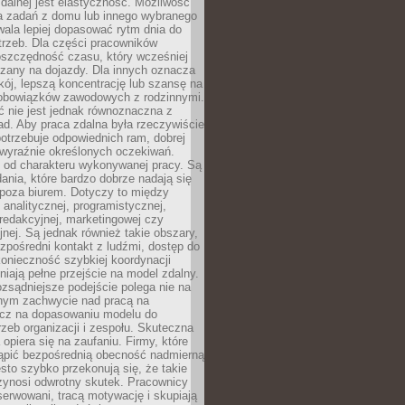
zdalnej jest elastyczność. Możliwość
 zadań z domu lub innego wybranego
ala lepiej dopasować rytm dnia do
trzeb. Dla części pracowników
oszczędność czasu, który wcześniej
czany na dojazdy. Dla innych oznacza
ój, lepszą koncentrację lub szansę na
obowiązków zawodowych z rodzinnymi.
 nie jest jednak równoznaczna z
d. Aby praca zdalna była rzeczywiście
otrzebuje odpowiednich ram, dobrej
i wyraźnie określonych oczekiwań.
y od charakteru wykonywanej pracy. Są
ania, które bardzo dobrze nadają się
i poza biurem. Dotyczy to między
 analitycznej, programistycznej,
 redakcyjnej, marketingowej czy
jnej. Są jednak również takie obszary,
zpośredni kontakt z ludźmi, dostęp do
konieczność szybkiej koordynacji
dniają pełne przejście na model zdalny.
ozsądniejsze podejście polega nie na
jnym zachwycie nad pracą na
lecz na dopasowaniu modelu do
rzeb organizacji i zespołu. Skuteczna
 opiera się na zaufaniu. Firmy, które
tąpić bezpośrednią obecność nadmierną
ęsto szybko przekonują się, że takie
zynosi odwrotny skutek. Pracownicy
serwowani, tracą motywację i skupiają