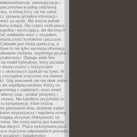
ideokonferencje, automatyzacje i
pieczeństwa w jedną codzienną
racy, w której liczy się nie sama
cz sprawny przepływ informacji i
lność za wynik. Nie można jednak
lemu izolacji. Dla części osób praca
wygodna i wyciszająca, ale dla innych
ać osłabienie więzi z zespołem,
ontaniczność kontaktów i poczucie
Człowiek jest istotą społeczną, a
dowe to nie tylko wymiana informacji,
udowanie zaufania, wspólnego języka i
ynależności. Dlatego wiele firm
 na model hybrydowy, który pozwala
y elastyczności z korzyściami
i z okresowych spotkań na żywo. W
ej szczególne znaczenie ma również
ść. Gdy pracownik nie ma obok siebie
 ani współpracowników, którzy na
ypominają o zadaniach, musi umieć
własny czas, ustalać priorytety i
 zmiany. Nie każdemu przychodzi to
ą to kompetencje, które można
bre planowanie dnia, dzielenie zadań
ikanie rozpraszaczy i regularna ocena
magają utrzymać efektywność na
omie. Nie mniej ważna jest kwestia
twa danych. Praca wykonywana poza
ksza znaczenie odpowiednich procedur,
ń urządzeń i świadomości