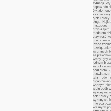
sytuacji. Wy
odpowiednich
świadomego 
za chwilową
rynku pracy 
długo. Najlep
narzuconym 
przywilejem
modelem dzia
przynieść ko
pracodawco
Praca zdalna
rozwiązanie 
wybranych br
że prawdziwa
wtedy, gdy 
jednym biurz
współpracow
nadzorem. Z
doświadczeni
taki model 
organizowani
ważnym elem
wielu osób 
wykonywania
zalet pracy 
wykonywania
miejsca pozw
własnych po
oznacza to 