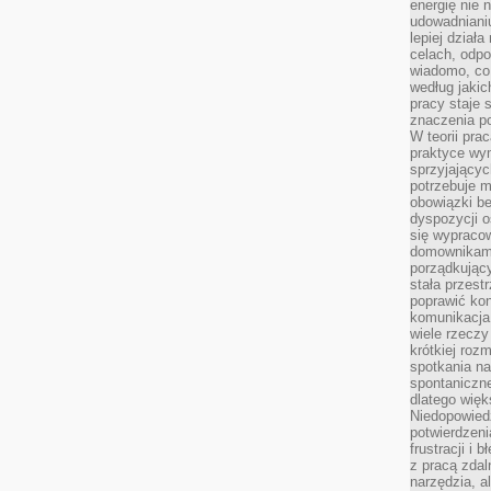
energię nie n
udowadniani
lepiej dział
celach, odpo
wiadomo, co 
według jaki
pracy staje s
znaczenia p
W teorii pra
praktyce wy
sprzyjający
potrzebuje 
obowiązki be
dyspozycji o
się wypracow
domownikami
porządkujący
stała przest
poprawić ko
komunikacja
wiele rzecz
krótkiej roz
spotkania n
spontaniczne
dlatego więk
Niedopowiedz
potwierdzen
frustracji i 
z pracą zdal
narzędzia, a