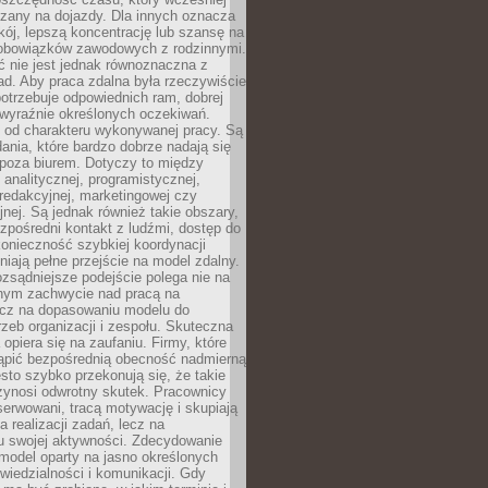
czany na dojazdy. Dla innych oznacza
ój, lepszą koncentrację lub szansę na
obowiązków zawodowych z rodzinnymi.
 nie jest jednak równoznaczna z
d. Aby praca zdalna była rzeczywiście
otrzebuje odpowiednich ram, dobrej
i wyraźnie określonych oczekiwań.
y od charakteru wykonywanej pracy. Są
ania, które bardzo dobrze nadają się
i poza biurem. Dotyczy to między
 analitycznej, programistycznej,
 redakcyjnej, marketingowej czy
jnej. Są jednak również takie obszary,
zpośredni kontakt z ludźmi, dostęp do
konieczność szybkiej koordynacji
dniają pełne przejście na model zdalny.
ozsądniejsze podejście polega nie na
jnym zachwycie nad pracą na
lecz na dopasowaniu modelu do
rzeb organizacji i zespołu. Skuteczna
 opiera się na zaufaniu. Firmy, które
tąpić bezpośrednią obecność nadmierną
ęsto szybko przekonują się, że takie
zynosi odwrotny skutek. Pracownicy
serwowani, tracą motywację i skupiają
a realizacji zadań, lecz na
u swojej aktywności. Zdecydowanie
a model oparty na jasno określonych
wiedzialności i komunikacji. Gdy