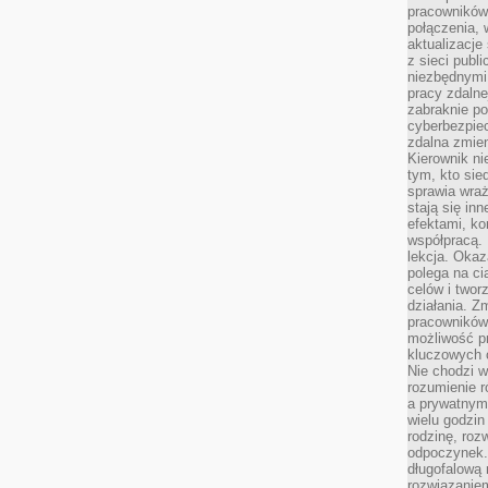
pracowników
połączenia, 
aktualizacje
z sieci publ
niezbędnymi
pracy zdalne
zabraknie po
cyberbezpie
zdalna zmien
Kierownik ni
tym, kto sied
sprawia wraż
stają się inn
efektami, ko
współpracą. 
lekcja. Okaz
polega na cią
celów i two
działania. Z
pracowników 
możliwość pr
kluczowych 
Nie chodzi w
rozumienie 
a prywatnym.
wielu godzin
rodzinę, roz
odpoczynek. 
długofalową 
rozwiązaniem