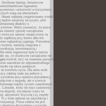
. Służbowe laptopy, bezpieczne
wieloskładnikowe logowanie,
 systemów i ostrożność w korzystaniu
icznych stają się elementami
. Nawet najlepiej zorganizowany model
j będzie narażony na ryzyko, jeśli
dstawowej dbałości o
czeństwo. Warto zauważyć, że praca
ia również sposób zarządzania.
e może już opierać swojej oceny na
zi najdłużej przy biurku albo kto
enie najbardziej zajętego. Potrzebne
e kryteria, bardziej związane z
munikacją, terminowością i
Dla wielu organizacji była to ważna
ało się, że skuteczne zarządzanie nie
głej kontroli, lecz na stawianiu jasnych
rzeniu warunków do odpowiedzialnego
mieniło się także podejście
do komfortu życia. Dla wielu osób
acy zdalnej stała się jednym z
czynników przy wyborze pracodawcy.
yłącznie o wygodę, ale o szersze
równowagi między życiem zawodowym
 Człowiek, który nie traci codziennie
 na dojazdy, ma więcej czasu na
wój, aktywność fizyczną czy zwykły
To z kolei wpływa na satysfakcję i
motywację. Praca zdalna nie jest
 idealnym dla każdego i w każdej