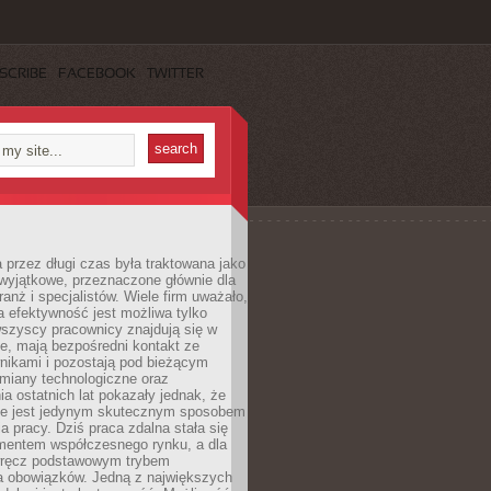
SCRIBE
FACEBOOK
TWITTER
 przez długi czas była traktowana jako
wyjątkowe, przeznaczone głównie dla
anż i specjalistów. Wiele firm uważało,
 efektywność jest możliwa tylko
wszyscy pracownicy znajdują się w
e, mają bezpośredni kontakt ze
nikami i pozostają pod bieżącym
miany technologiczne oraz
a ostatnich lat pokazały jednak, że
nie jest jedynym skutecznym sposobem
a pracy. Dziś praca zdalna stała się
entem współczesnego rynku, a dla
wręcz podstawowym trybem
 obowiązków. Jedną z największych