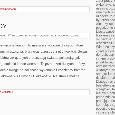
zalet pracy 
wykonywania
miejsca pozw
ROWEROWYCH
własnych po
oznacza to 
był przezna
większy spok
DY
pogodzenie 
Elastyczność
brakiem zasa
NOWOŚCI
2026
MOŻLIWOŚĆ KOMENTOWANIA
ZOSTAŁA WYŁĄCZONA
I
skuteczna, p
TRENDY
organizacji 
poświęcona lampom to miejsce stworzone dla osób, które
Wiele zależ
zawody i zad
omu, mieszkania, biura oraz przestrzeni użytkowych. Serwis
do realizacj
duktów związanych z aranżacją światła, pokazując jak
innymi pracy
projektowej,
ą odmienić każde wnętrze. To przestrzeń dla tych, którzy
administracy
racają uwagę na solidność wykonania i codzienny komfort
w których be
sprzętu lub 
iekawostki i Historia i Ciekawostki. Na stronie można
działań utru
Dlatego najr
bezrefleksy
odległość, 
E W MEBLU
realnych pot
praca zdalna
próbują zas
kontrolą, cz
podejście pr
czują się ob