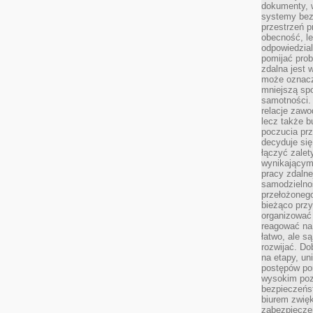
dokumenty, w
systemy bez
przestrzeń p
obecność, le
odpowiedzia
pomijać prob
zdalna jest 
może oznacz
mniejszą sp
samotności. 
relacje zawo
lecz także b
poczucia prz
decyduje się
łączyć zalet
wynikającym
pracy zdaln
samodzielno
przełożonego
bieżąco prz
organizować 
reagować na
łatwo, ale s
rozwijać. Do
na etapy, un
postępów po
wysokim pozi
bezpieczeńs
biurem zwię
zabezpiecze