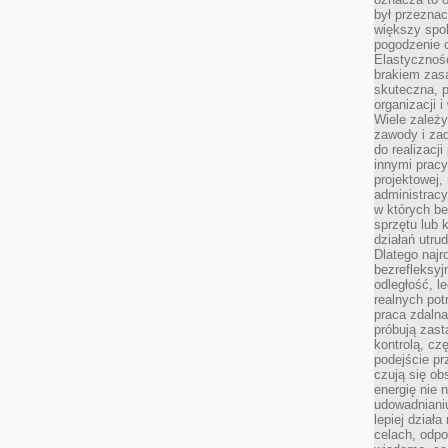
był przezna
większy spok
pogodzenie 
Elastyczność
brakiem zasa
skuteczna, p
organizacji 
Wiele zależ
zawody i zad
do realizacj
innymi pracy
projektowej,
administracy
w których be
sprzętu lub 
działań utru
Dlatego najr
bezrefleksy
odległość, 
realnych pot
praca zdalna
próbują zas
kontrolą, cz
podejście pr
czują się ob
energię nie n
udowadniani
lepiej dział
celach, odpo