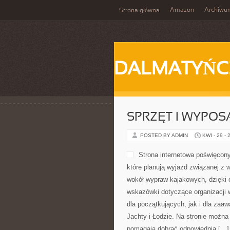
Amazon
Archiwu
Strona główna
DALMATYŃC
SPRZĘT I WYPOS
POSTED BY ADMIN
KWI - 29 - 
Strona internetowa poświęcon
które planują wyjazd związanej z 
wokół wypraw kajakowych, dzięki
wskazówki dotyczące organizacji 
dla początkujących, jak i dla zaa
Jachty i Łodzie. Na stronie można
pomagają dobrać odpowiednią […]