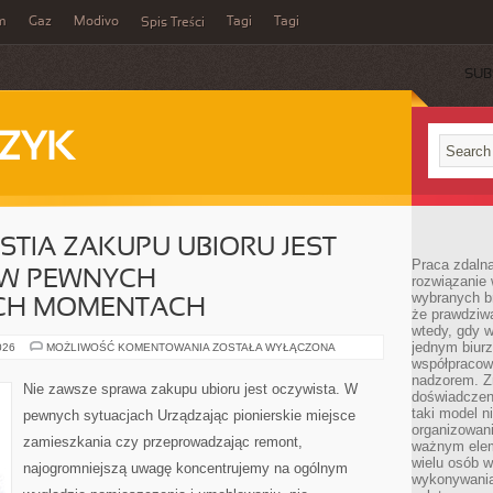
m
Gaz
Modivo
Tagi
Tagi
Spis Treści
SUB
ZYK
STIA ZAKUPU UBIORU JEST
Praca zdalna
 W PEWNYCH
rozwiązanie 
wybranych br
CH MOMENTACH
że prawdziwa
wtedy, gdy 
jednym biurz
NIE
026
MOŻLIWOŚĆ KOMENTOWANIA
ZOSTAŁA WYŁĄCZONA
ZAWSZE
współpracow
KWESTIA
nadzorem. Z
ZAKUPU
Nie zawsze sprawa zakupu ubioru jest oczywista. W
UBIORU
doświadczeni
JEST
taki model 
pewnych sytuacjach Urządzając pionierskie miejsce
PRZEKONUJĄCA.
organizowani
W
zamieszkania czy przeprowadzając remont,
PEWNYCH
ważnym elem
JEDNOZNACZNYCH
wielu osób 
najogromniejszą uwagę koncentrujemy na ogólnym
MOMENTACH
wykonywania