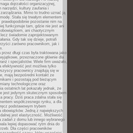
maga dojrzałości organizacyjnej,
 narzędzi, kultury zaufania i
zarządzania. Mimo to trudno uznać ją
 modę. Stała się trwałym elementem
i prawdopodobnie pozostanie nim na
iej funkcjonuje tam, gdzie nie jest ani
obowiązkiem, ani chaotycznym
, lecz świadomie zaprojektowanym
łania. Gdy tak się dzieje, potrafi
rzyści zarówno pracownikom, jak i
m.
 przez długi czas była traktowana jako
wyjątkowe, przeznaczone głównie dla
anż i specjalistów. Wiele firm uważało,
 efektywność jest możliwa tylko
wszyscy pracownicy znajdują się w
e, mają bezpośredni kontakt ze
nikami i pozostają pod bieżącym
miany technologiczne oraz
a ostatnich lat pokazały jednak, że
nie jest jedynym skutecznym sposobem
a pracy. Dziś praca zdalna stała się
entem współczesnego rynku, a dla
wręcz podstawowym trybem
 obowiązków. Jedną z największych
zdalnej jest elastyczność. Możliwość
 zadań z domu lub innego wybranego
ala lepiej dopasować rytm dnia do
trzeb. Dla części pracowników
oszczędność czasu, który wcześniej