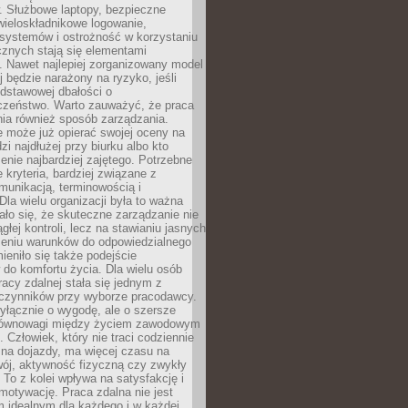
. Służbowe laptopy, bezpieczne
wieloskładnikowe logowanie,
 systemów i ostrożność w korzystaniu
icznych stają się elementami
. Nawet najlepiej zorganizowany model
j będzie narażony na ryzyko, jeśli
dstawowej dbałości o
czeństwo. Warto zauważyć, że praca
ia również sposób zarządzania.
e może już opierać swojej oceny na
zi najdłużej przy biurku albo kto
enie najbardziej zajętego. Potrzebne
e kryteria, bardziej związane z
munikacją, terminowością i
Dla wielu organizacji była to ważna
ało się, że skuteczne zarządzanie nie
głej kontroli, lecz na stawianiu jasnych
rzeniu warunków do odpowiedzialnego
mieniło się także podejście
do komfortu życia. Dla wielu osób
acy zdalnej stała się jednym z
czynników przy wyborze pracodawcy.
yłącznie o wygodę, ale o szersze
równowagi między życiem zawodowym
 Człowiek, który nie traci codziennie
 na dojazdy, ma więcej czasu na
wój, aktywność fizyczną czy zwykły
To z kolei wpływa na satysfakcję i
motywację. Praca zdalna nie jest
 idealnym dla każdego i w każdej