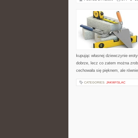
kupując własnej dziewczynie erot
dobrze, lecz co zatem można zrob
cechowała się pięknem, ale równi
CATEGORIES:
JAKWYSLAC