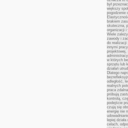
był przezna
większy spok
pogodzenie 
Elastyczność
brakiem zasa
skuteczna, p
organizacji 
Wiele zależ
zawody i zad
do realizacj
innymi pracy
projektowej,
administracy
w których be
sprzętu lub 
działań utru
Dlatego najr
bezrefleksy
odległość, 
realnych pot
praca zdalna
próbują zas
kontrolą, cz
podejście pr
czują się ob
energię nie n
udowadniani
lepiej dział
celach, odpo