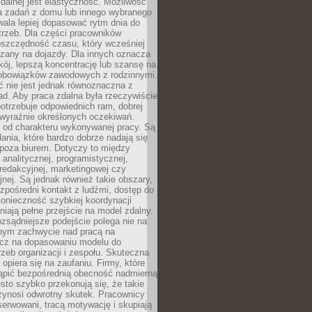
zdalnej jest elastyczność. Możliwość
 zadań z domu lub innego wybranego
ala lepiej dopasować rytm dnia do
trzeb. Dla części pracowników
oszczędność czasu, który wcześniej
czany na dojazdy. Dla innych oznacza
ój, lepszą koncentrację lub szansę na
obowiązków zawodowych z rodzinnymi.
 nie jest jednak równoznaczna z
d. Aby praca zdalna była rzeczywiście
otrzebuje odpowiednich ram, dobrej
i wyraźnie określonych oczekiwań.
y od charakteru wykonywanej pracy. Są
ania, które bardzo dobrze nadają się
i poza biurem. Dotyczy to między
 analitycznej, programistycznej,
 redakcyjnej, marketingowej czy
jnej. Są jednak również takie obszary,
zpośredni kontakt z ludźmi, dostęp do
konieczność szybkiej koordynacji
dniają pełne przejście na model zdalny.
ozsądniejsze podejście polega nie na
jnym zachwycie nad pracą na
lecz na dopasowaniu modelu do
rzeb organizacji i zespołu. Skuteczna
 opiera się na zaufaniu. Firmy, które
tąpić bezpośrednią obecność nadmierną
ęsto szybko przekonują się, że takie
zynosi odwrotny skutek. Pracownicy
serwowani, tracą motywację i skupiają