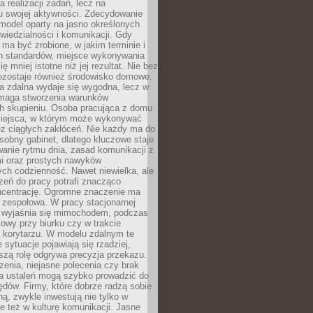
a realizacji zadań, lecz na
u swojej aktywności. Zdecydowanie
a model oparty na jasno określonych
wiedzialności i komunikacji. Gdy
ma być zrobione, w jakim terminie i
ch standardów, miejsce wykonywania
ię mniej istotne niż jej rezultat. Nie bez
ozostaje również środowisko domowe.
ca zdalna wydaje się wygodna, lecz w
maga stworzenia warunków
ch skupieniu. Osoba pracująca z domu
miejsca, w którym może wykonywać
z ciągłych zakłóceń. Nie każdy ma do
sobny gabinet, dlatego kluczowe staje
anie rytmu dnia, zasad komunikacji z
 oraz prostych nawyków
ch codzienność. Nawet niewielka, ale
rzeń do pracy potrafi znacząco
ncentrację. Ogromne znaczenie ma
 zespołowa. W pracy stacjonarnej
y wyjaśnia się mimochodem, podczas
mowy przy biurku czy w trakcie
a korytarzu. W modelu zdalnym te
 sytuacje pojawiają się rzadziej,
szą rolę odgrywa precyzja przekazu.
enia, niejasne polecenia czy brak
ia ustaleń mogą szybko prowadzić do
błędów. Firmy, które dobrze radzą sobie
ną, zwykle inwestują nie tylko w
le też w kulturę komunikacji. Jasne