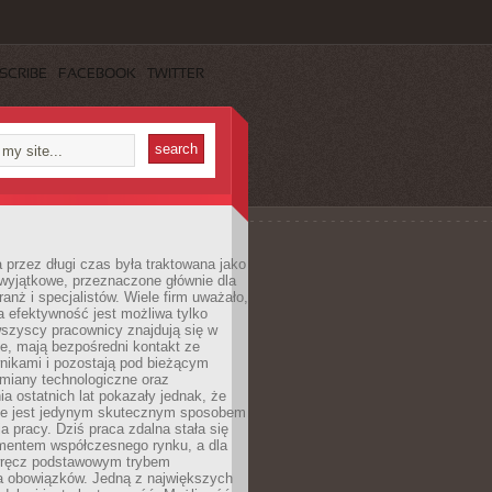
SCRIBE
FACEBOOK
TWITTER
 przez długi czas była traktowana jako
wyjątkowe, przeznaczone głównie dla
anż i specjalistów. Wiele firm uważało,
 efektywność jest możliwa tylko
wszyscy pracownicy znajdują się w
e, mają bezpośredni kontakt ze
nikami i pozostają pod bieżącym
miany technologiczne oraz
a ostatnich lat pokazały jednak, że
nie jest jedynym skutecznym sposobem
a pracy. Dziś praca zdalna stała się
entem współczesnego rynku, a dla
wręcz podstawowym trybem
 obowiązków. Jedną z największych