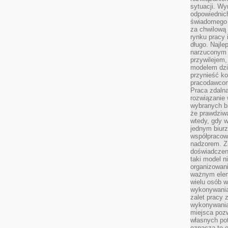
sytuacji. Wy
odpowiednich
świadomego 
za chwilową
rynku pracy 
długo. Najlep
narzuconym 
przywilejem
modelem dzia
przynieść ko
pracodawco
Praca zdalna
rozwiązanie 
wybranych br
że prawdziwa
wtedy, gdy 
jednym biurz
współpracow
nadzorem. Z
doświadczeni
taki model 
organizowani
ważnym elem
wielu osób 
wykonywania
zalet pracy 
wykonywania
miejsca pozw
własnych po
oznacza to 