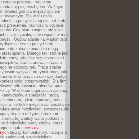
czytelne procesy i regularne
a okazują się niezbędne. Ważnym
st również granica między życiem
 prywatnym. Dla wielu osób
rudnością pracy zdalnej nie jest brak
lecz przeciwnie, trudność w odcięciu
ązków. Gdy biuro znajduje się kilka
chni czy sypialni, łatwo wpaść w tryb
tępności. Odpowiadanie na wiadomości
ydłużanie czasu pracy i brak
omentu zakończenia dnia mogą
 przeciążenia. Dlatego tak istotne jest
dzin pracy, rytuałów rozpoczynania i
bowiązków oraz szanowanie czasu
ego na odpoczynek. Praca zdalna
zytywnie wpływać na rynek pracy jako
 pracowników oznacza szerszy dostęp
 konieczności przeprowadzki. Dla firm
liwość rekrutowania talentów spoza
okolicy. W efekcie organizacje zyskują
 kandydatów, a specjaliści mogą
dnienia tam, gdzie naprawdę ceni się
cje, a nie tylko miejsce zamieszkania.
twiera nowe możliwości, zwłaszcza dla
ających poza dużymi ośrodkami
 środku tej analizy warto podkreślić,
ne środowisko pracy zdalnej coraz
kcjonuje jak
serwis dla
nych
łącząc komunikatory, narzędzia
ia zadaniami, współdzielone