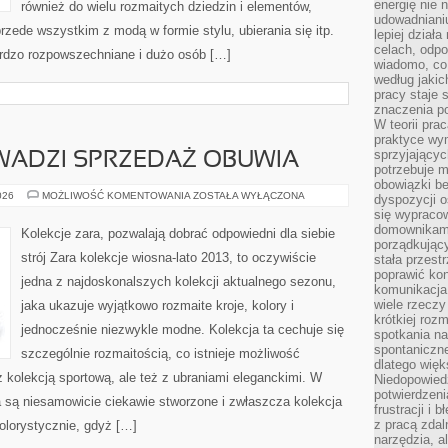
energię nie n
również do wielu rozmaitych dziedzin i elementów,
udowadniani
rzede wszystkim z modą w formie stylu, ubierania się itp.
lepiej dział
celach, odpo
ardzo rozpowszechniane i dużo osób […]
wiadomo, co 
według jaki
pracy staje s
znaczenia p
W teorii pra
praktyce wy
sprzyjający
WADZI SPRZEDAŻ OBUWIA
potrzebuje 
obowiązki be
SKLEP
026
MOŻLIWOŚĆ KOMENTOWANIA
ZOSTAŁA WYŁĄCZONA
dyspozycji o
CCC,
się wypracow
PROWADZI
SPRZEDAŻ
domownikami
Kolekcje zara, pozwalają dobrać odpowiedni dla siebie
OBUWIA
porządkujący
strój Zara kolekcje wiosna-lato 2013, to oczywiście
stała przest
poprawić ko
jedna z najdoskonalszych kolekcji aktualnego sezonu,
komunikacja
wiele rzecz
jaka ukazuje wyjątkowo rozmaite kroje, kolory i
krótkiej roz
jednocześnie niezwykle modne. Kolekcja ta cechuje się
spotkania n
spontaniczne
szczególnie rozmaitością, co istnieje możliwość
dlatego więk
 kolekcją sportową, ale też z ubraniami eleganckimi. W
Niedopowiedz
potwierdzen
a są niesamowicie ciekawie stworzone i zwłaszcza kolekcja
frustracji i 
z pracą zdal
olorystycznie, gdyż […]
narzędzia, a