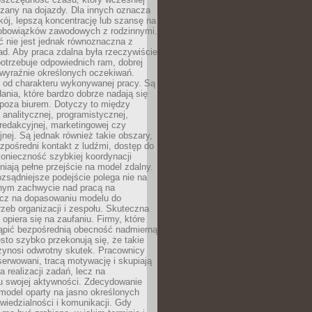
czany na dojazdy. Dla innych oznacza
ój, lepszą koncentrację lub szansę na
obowiązków zawodowych z rodzinnymi.
 nie jest jednak równoznaczna z
d. Aby praca zdalna była rzeczywiście
otrzebuje odpowiednich ram, dobrej
i wyraźnie określonych oczekiwań.
y od charakteru wykonywanej pracy. Są
ania, które bardzo dobrze nadają się
i poza biurem. Dotyczy to między
 analitycznej, programistycznej,
 redakcyjnej, marketingowej czy
jnej. Są jednak również takie obszary,
zpośredni kontakt z ludźmi, dostęp do
konieczność szybkiej koordynacji
dniają pełne przejście na model zdalny.
ozsądniejsze podejście polega nie na
jnym zachwycie nad pracą na
lecz na dopasowaniu modelu do
rzeb organizacji i zespołu. Skuteczna
 opiera się na zaufaniu. Firmy, które
tąpić bezpośrednią obecność nadmierną
ęsto szybko przekonują się, że takie
zynosi odwrotny skutek. Pracownicy
serwowani, tracą motywację i skupiają
a realizacji zadań, lecz na
u swojej aktywności. Zdecydowanie
a model oparty na jasno określonych
wiedzialności i komunikacji. Gdy