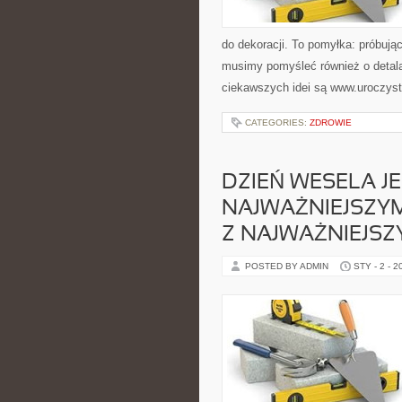
do dekoracji. To pomyłka: próbują
musimy pomyśleć również o detalac
ciekawszych idei są www.uroczyste
CATEGORIES:
ZDROWIE
DZIEŃ WESELA JE
NAJWAŻNIEJSZYM
Z NAJWAŻNIEJSZ
POSTED BY ADMIN
STY - 2 - 2