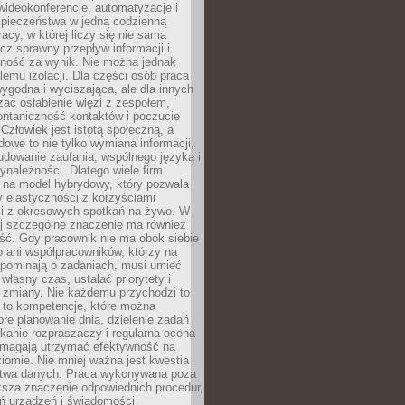
ideokonferencje, automatyzacje i
pieczeństwa w jedną codzienną
racy, w której liczy się nie sama
cz sprawny przepływ informacji i
lność za wynik. Nie można jednak
lemu izolacji. Dla części osób praca
wygodna i wyciszająca, ale dla innych
ać osłabienie więzi z zespołem,
ontaniczność kontaktów i poczucie
Człowiek jest istotą społeczną, a
dowe to nie tylko wymiana informacji,
udowanie zaufania, wspólnego języka i
ynależności. Dlatego wiele firm
 na model hybrydowy, który pozwala
y elastyczności z korzyściami
i z okresowych spotkań na żywo. W
ej szczególne znaczenie ma również
ść. Gdy pracownik nie ma obok siebie
 ani współpracowników, którzy na
ypominają o zadaniach, musi umieć
własny czas, ustalać priorytety i
 zmiany. Nie każdemu przychodzi to
ą to kompetencje, które można
bre planowanie dnia, dzielenie zadań
ikanie rozpraszaczy i regularna ocena
magają utrzymać efektywność na
omie. Nie mniej ważna jest kwestia
twa danych. Praca wykonywana poza
ksza znaczenie odpowiednich procedur,
ń urządzeń i świadomości