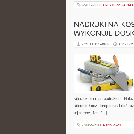
CATEGORIES:
UKRYTE ZATOCZKI I
NADRUKI NA KO
WYKONUJE DOSK
POSTED BY ADMIN
STY - 2 - 2
sitodrukiem i tampodrukiem. Należy
sitodruk Łódź, tampodruk Łódź, cz
tej strony. Jest […]
CATEGORIES:
DSKRAKOW