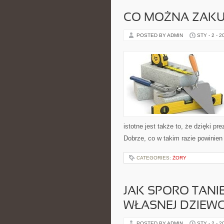
CO MOŻNA ZAKU
POSTED BY ADMIN
STY - 2 - 2
istotne jest także to, że dzięki p
Dobrze, co w takim razie powinien
CATEGORIES:
ŻORY
JAK SPORO TANI
WŁASNEJ DZIEW
POSTED BY ADMIN
STY - 2 - 2