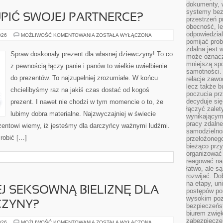
dokumenty, w
systemy bez
PIĆ SWOJEJ PARTNERCE?
przestrzeń p
obecność, le
odpowiedzia
CO
026
MOŻLIWOŚĆ KOMENTOWANIA
ZOSTAŁA WYŁĄCZONA
MOŻNA
pomijać prob
ZAKUPIĆ
zdalna jest 
SWOJEJ
Spraw doskonały prezent dla własnej dziewczyny! To co
może oznacz
PARTNERCE?
mniejszą sp
z pewnością łączy panie i panów to wielkie uwielbienie
samotności. 
do prezentów. To najzupełniej zrozumiałe. W końcu
relacje zawo
lecz także b
chcielibyśmy raz na jakiś czas dostać od kogoś
poczucia prz
decyduje się
prezent. I nawet nie chodzi w tym momencie o to, że
łączyć zalet
lubimy dobra materialne. Najzwyczajniej w świecie
wynikającym
pracy zdaln
rezentowi wiemy, iż jesteśmy dla darczyńcy ważnymi ludźmi.
samodzielno
 robić […]
przełożonego
bieżąco prz
organizować 
reagować na
łatwo, ale s
rozwijać. Do
na etapy, un
EJ SEKSOWNĄ BIELIZNĘ DLA
postępów po
wysokim pozi
CZYNY?
bezpieczeńs
biurem zwię
zabezpiecze
JAK
026
MOŻLIWOŚĆ KOMENTOWANIA
ZOSTAŁA WYŁĄCZONA