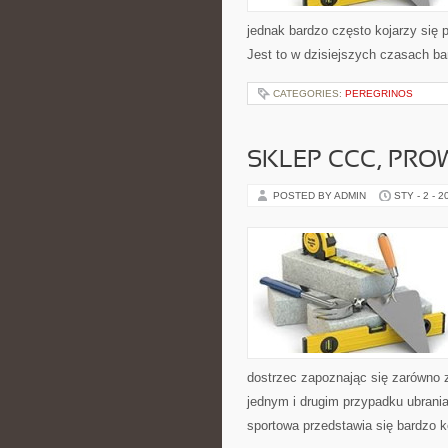
jednak bardzo często kojarzy się p
Jest to w dzisiejszych czasach b
CATEGORIES:
PEREGRINOS
SKLEP CCC, PRO
POSTED BY ADMIN
STY - 2 - 2
dostrzec zapoznając się zarówno z
jednym i drugim przypadku ubrani
sportowa przedstawia się bardzo k