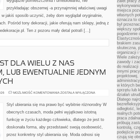
wyglądzie pomieszczenia i umeblowaniu, nie
zalet pracy 
wykonywania
przykładając obszernej -a przynajmniej właściwej uwagi
miejsca pozw
własnych po
c w jakiś sposób uczynić, żeby dom wyglądał oryginalnie,
oznacza to 
h. Pośród tony dekoracji, jakie oferują nam sklepy, jedną z
był przezna
większy spok
dekoracje.pl. Ten z pozoru mały detal potrafi […]
pogodzenie 
Elastyczność
brakiem zasa
skuteczna, p
organizacji 
Wiele zależ
zawody i zad
ST DLA WIELU Z NAS
do realizacj
innymi pracy
, LUB EWENTUALNIE JEDNYM
projektowej,
administracy
YCH
w których be
sprzętu lub 
DZIEŃ
026
MOŻLIWOŚĆ KOMENTOWANIA
ZOSTAŁA WYŁĄCZONA
działań utru
WESELA
Dlatego najr
JEST
DLA
bezrefleksy
Styl ubierania się ma prawo być wybitnie różnorodny W
WIELU
odległość, 
Z
obecnych czasach, moda pełni wyjątkowo istotną
realnych pot
NAS
NAJWAŻNIEJSZYM,
praca zdalna
funkcję w życiu każdego człowieka, dlatego że jest to
LUB
próbują zas
EWENTUALNIE
doskonała forma, aby przedstawić swoją osobowość,
JEDNYM
kontrolą, cz
Z
podejście pr
NAJWAŻNIEJSZYCH
przez konkretny styl ubierania się. Moda odnosi się
czują się ob