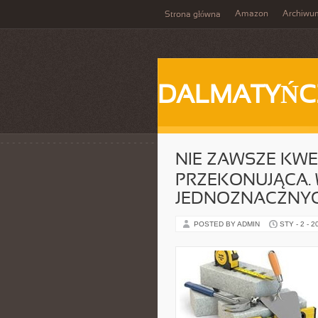
Amazon
Archiwu
Strona główna
DALMATYŃC
NIE ZAWSZE KWE
PRZEKONUJĄCA.
JEDNOZNACZNY
POSTED BY ADMIN
STY - 2 - 2