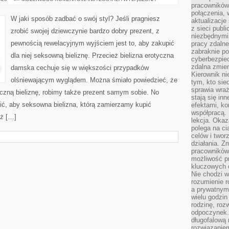
SPORO
pracowników
TANIEJ
połączenia, 
SEKSOWNĄ
W jaki sposób zadbać o swój styl? Jeśli pragniesz
aktualizacje
BIELIZNĘ
DLA
z sieci publ
zrobić swojej dziewczynie bardzo dobry prezent, z
WŁASNEJ
niezbędnymi
DZIEWCZYNY?
pewnością rewelacyjnym wyjściem jest to, aby zakupić
pracy zdalne
zabraknie po
dla niej seksowną bieliznę. Przecież bielizna erotyczna
cyberbezpie
zdalna zmien
damska cechuje się w większości przypadków
Kierownik ni
olśniewającym wyglądem. Można śmiało powiedzieć, że
tym, kto sied
sprawia wraż
yczną bieliznę, robimy także prezent samym sobie. No
stają się inn
ić, aby seksowna bielizna, którą zamierzamy kupić
efektami, ko
współpracą. 
eż […]
lekcja. Okaz
polega na cią
celów i two
działania. Z
pracowników 
możliwość pr
kluczowych 
Nie chodzi w
rozumienie 
a prywatnym.
wielu godzin
rodzinę, roz
odpoczynek. 
długofalową 
rozwiązaniem