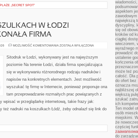
wiadomości, 
 PLAŻE „SECRET SPOT”
podsumowani
aspektem je
zawodowym a
największą t
SZULKACH W ŁODZI
dyscypliny, 
się od obowi
ONAŁA FIRMA
kroków od ku
ciągłej dos
wieczorem, w
NADRUKI
026
MOŻLIWOŚĆ KOMENTOWANIA
ZOSTAŁA WYŁĄCZONA
wyraźnego m
NA
KOSZULKACH
prowadzić do
W
Sitodruk w Łodzi, wykonywany jest na najwyższym
ustalenie go
ŁODZI
kończenia o
WYKONUJE
poziomie Na terenie Łodzi, działa firma specjalizująca
DOSKONAŁA
przeznaczon
FIRMA
może też po
się w wykonywaniu różnorodnego rodzaju nadruków i
całość. Dla
napisów na konkretnych elementach. Jest możliwość
do ofert bez
oznacza moż
wyszukać tę firmę w Internecie, ponieważ proponuje ona
najbliższej 
tam przeprowadzanie rozmaitych prac powiązanych z
większą pulę
szukać zatru
 wpisać w przeglądarkę internetową, takie frazy jak:
ich kompeten
Ten model o
y też nadruki na koszulkach Łódź, żeby odnalazł się link do
osób mieszk
miejskimi. W
że nowoczes
częściej fun
zaawansowa
do zarządzan