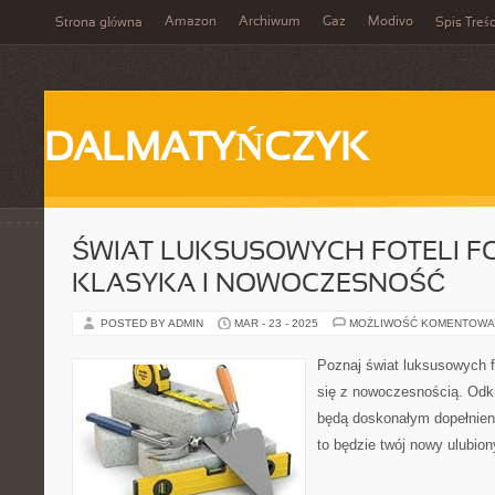
Amazon
Archiwum
Gaz
Modivo
Strona główna
Spis Treśc
DALMATYŃCZYK
ŚWIAT LUKSUSOWYCH FOTELI FO
KLASYKA I NOWOCZESNOŚĆ
POSTED BY ADMIN
MAR - 23 - 2025
MOŻLIWOŚĆ KOMENTOWA
Poznaj świat luksusowych f
się z nowoczesnością. Odkr
będą doskonałym dopełnien
to będzie twój nowy ulubio