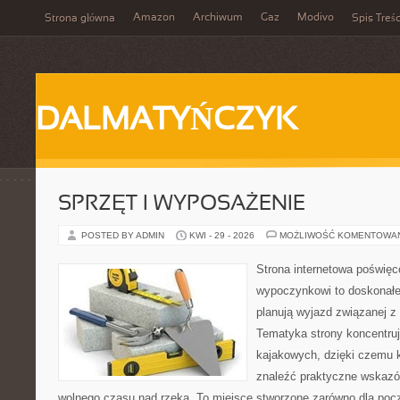
Amazon
Archiwum
Gaz
Modivo
Strona główna
Spis Treśc
DALMATYŃCZYK
SPRZĘT I WYPOSAŻENIE
POSTED BY ADMIN
KWI - 29 - 2026
MOŻLIWOŚĆ KOMENTOWA
Strona internetowa poświę
wypoczynkowi to doskonałe 
planują wyjazd związanej z
Tematyka strony koncentru
kajakowych, dzięki czemu
znaleźć praktyczne wskazó
wolnego czasu nad rzeką. To miejsce stworzone zarówno dla począ