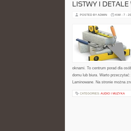
LISTWY I DETAL
POSTED BY ADMIN
KWI - 7 - 2
oknami. To centrum porad dla osó
domu lub biura. Warto przeczytać:
Laminowane. Na stronie można zna
CATEGORIES:
AUDIO I MUZYKA