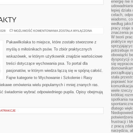
energię nie n
udowadniani
lepiej dział
celach, odpo
wiadomo, co 
FAKTY
według jaki
pracy staje s
CIEKAWOSTKI
2026
MOŻLIWOŚĆ KOMENTOWANIA
ZOSTAŁA WYŁĄCZONA
znaczenia p
I
W teorii pra
FAKTY
praktyce wy
Pakawilkolaka to miejsce, które zostało stworzone z
sprzyjający
myślą o miłośnikach psów. To zbiór praktycznych
potrzebuje 
obowiązki be
wskazówek, w którym użytkownik znajdzie wartościowe
dyspozycji o
treści dotyczące wychowania psa. To portal dla
się wypracow
domownikami
pasjonatów, w którym wiedza łączą się w spójną całość.
porządkujący
stała przest
Fajne kategorie to Wychowanie i Szkolenie i Rasy
poprawić ko
iekawe omówienia wielu popularnych i mniej znanych ras.
komunikacja
wiele rzecz
ść świadomie wybrać odpowiedniego pupila. Opisy obejmują
krótkiej roz
spotkania n
spontaniczne
dlatego więk
 ATRAKCJE
Niedopowiedz
potwierdzen
frustracji i 
z pracą zdal
narzędzia, a