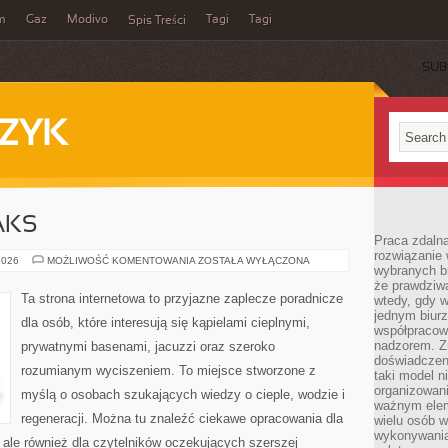
m
Gaz
Modivo
Tagi
Tagi
Spis Treści
SUB
ZYK
AKS
Praca zdalna
rozwiązanie 
LIFESTYLE
2026
MOŻLIWOŚĆ KOMENTOWANIA
ZOSTAŁA WYŁĄCZONA
wybranych br
&
RELAKS
że prawdziwa
Ta strona internetowa to przyjazne zaplecze poradnicze
wtedy, gdy 
jednym biurz
dla osób, które interesują się kąpielami cieplnymi,
współpracow
nadzorem. Z
prywatnymi basenami, jacuzzi oraz szeroko
doświadczeni
rozumianym wyciszeniem. To miejsce stworzone z
taki model 
organizowani
myślą o osobach szukających wiedzy o cieple, wodzie i
ważnym elem
regeneracji. Można tu znaleźć ciekawe opracowania dla
wielu osób 
wykonywania
ale również dla czytelników oczekujących szerszej