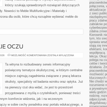
pracowników
którzy szukają sprawdzonych rozwiązań dotyczących
połączenia, 
aktualizacje
y. Nowości to Meble Multifunkcyjne i Materiały i
z sieci publ
rzona dla osób, które chcą rozsądnie wybierać meble do
niezbędnymi
pracy zdalne
zabraknie po
cyberbezpie
zdalna zmien
Kierownik ni
tym, kto sied
sprawia wraż
stają się inn
CJE OCZU
efektami, ko
współpracą. 
ZABIEGI
2026
MOŻLIWOŚĆ KOMENTOWANIA
ZOSTAŁA WYŁĄCZONA
lekcja. Okaz
I
polega na cią
OPERACJE
OCZU
celów i two
Ta witryna to rozbudowany serwis informacyjny
działania. Z
poświęcony tematyce okulistycznej, w którym centralne
pracowników 
możliwość pr
miejsce zajmują zagadnienia związane z pracą lekarza
kluczowych 
Nie chodzi w
okulisty, specjalisty od badania wzroku oraz optyka. Już
rozumienie 
na pierwszy rzut oka widać, że jest to przestrzeń
a prywatnym.
wielu godzin
przygotowana z myślą o czytelnikach, ponieważ treści
rodzinę, roz
ennym komforcie widzenia, jak i na wczesnym
odpoczynek. 
długofalową 
ączy w sobie cechy poradnika oraz portalu edukacyjnego, a
rozwiązaniem