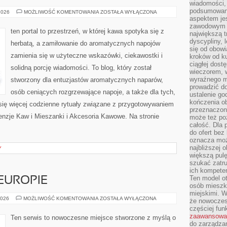
wiadomości, 
podsumowani
PARZENIE
2026
MOŻLIWOŚĆ KOMENTOWANIA
ZOSTAŁA WYŁĄCZONA
KAWY
aspektem je
zawodowym a
ten portal to przestrzeń, w której kawa spotyka się z
największą t
dyscypliny, 
herbatą, a zamiłowanie do aromatycznych napojów
się od obowi
zamienia się w użyteczne wskazówki, ciekawostki i
kroków od ku
ciągłej dos
solidną porcję wiadomości. To blog, który został
wieczorem, w
wyraźnego m
stworzony dla entuzjastów aromatycznych naparów,
prowadzić do
osób ceniących rozgrzewające napoje, a także dla tych,
ustalenie go
kończenia o
 się więcej codzienne rytuały związane z przygotowywaniem
przeznaczon
nzje Kaw i Mieszanki i Akcesoria Kawowe. Na stronie
może też po
całość. Dla
do ofert bez
oznacza moż
najbliższej 
Y
większą pulę
szukać zatru
ich kompeten
Ten model o
EUROPIE
osób mieszk
miejskimi. W
RESTAURACJE
2026
MOŻLIWOŚĆ KOMENTOWANIA
ZOSTAŁA WYŁĄCZONA
że nowoczes
W
częściej fun
EUROPIE
zaawansowa
Ten serwis to nowoczesne miejsce stworzone z myślą o
do zarządzan