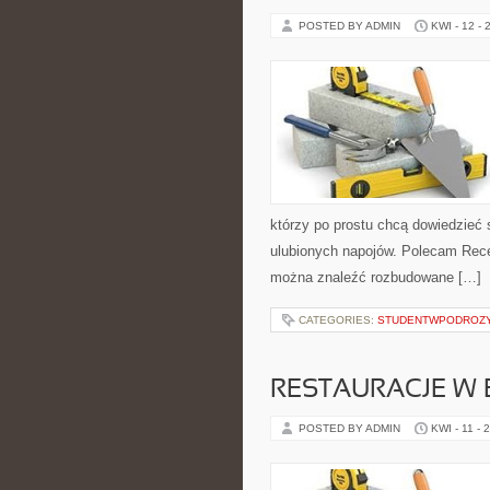
POSTED BY ADMIN
KWI - 12 - 
którzy po prostu chcą dowiedzieć
ulubionych napojów. Polecam Rece
można znaleźć rozbudowane […]
CATEGORIES:
STUDENTWPODROZ
RESTAURACJE W 
POSTED BY ADMIN
KWI - 11 - 