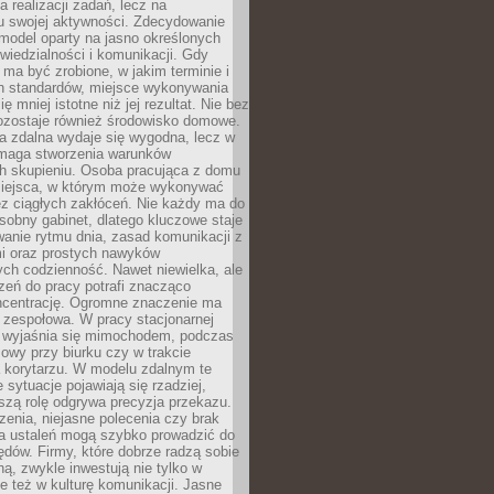
a realizacji zadań, lecz na
u swojej aktywności. Zdecydowanie
a model oparty na jasno określonych
wiedzialności i komunikacji. Gdy
ma być zrobione, w jakim terminie i
ch standardów, miejsce wykonywania
ię mniej istotne niż jej rezultat. Nie bez
ozostaje również środowisko domowe.
ca zdalna wydaje się wygodna, lecz w
maga stworzenia warunków
ch skupieniu. Osoba pracująca z domu
miejsca, w którym może wykonywać
z ciągłych zakłóceń. Nie każdy ma do
sobny gabinet, dlatego kluczowe staje
anie rytmu dnia, zasad komunikacji z
 oraz prostych nawyków
ch codzienność. Nawet niewielka, ale
rzeń do pracy potrafi znacząco
ncentrację. Ogromne znaczenie ma
 zespołowa. W pracy stacjonarnej
y wyjaśnia się mimochodem, podczas
mowy przy biurku czy w trakcie
a korytarzu. W modelu zdalnym te
 sytuacje pojawiają się rzadziej,
szą rolę odgrywa precyzja przekazu.
enia, niejasne polecenia czy brak
ia ustaleń mogą szybko prowadzić do
błędów. Firmy, które dobrze radzą sobie
ną, zwykle inwestują nie tylko w
le też w kulturę komunikacji. Jasne