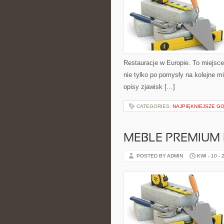
Restauracje w Europie. To miejsce, 
nie tylko po pomysły na kolejne mi
opisy zjawisk […]
CATEGORIES:
NAJPIĘKNIEJSZE 
MEBLE PREMIUM 
POSTED BY ADMIN
KWI - 10 - 