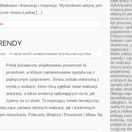
zalet pracy 
wykonywania
dowice i Aranżacje i Inspiracje. Wyróżnikiem witryny jest
miejsca pozw
ącznie strona o jednej […]
własnych po
oznacza to 
był przezna
JA
większy spok
pogodzenie 
Elastyczność
brakiem zasa
RENDY
skuteczna, p
organizacji 
Wiele zależ
WSPÓŁCZESNE
2026
MOŻLIWOŚĆ KOMENTOWANIA
ZOSTAŁA WYŁĄCZONA
TRENDY
zawody i zad
do realizacj
Portal poświęcony projektowaniu przestrzeni to
innymi pracy
projektowej,
przestrzeń, w którym zainteresowanie spotyka się z
administracy
praktycznym spojrzeniem. Strona została stworzona z
w których be
sprzętu lub 
myślą o osobach, które chcą zgłębiać świat realizacji,
działań utru
aranżacji, a także tendencji wpływających na to, jak
Dlatego najr
bezrefleksy
żyjemy na co dzień. To inspirujący serwis tematyczny,
odległość, 
realnych pot
tyczące zarówno słynnych realizacji, jak i konkretnych
praca zdalna
em mieszkania. Polecamy Wnętrza i Przestrzeń i Mtww. Na
próbują zas
kontrolą, cz
podejście pr
czują się ob