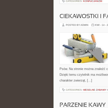
CATEGORIES:
KONFUCJANIZM
CIEKAWOSTKI I 
POSTED BY ADMIN
KWI - 14 - 
Psów. Na stronie można znaleźć c
Dzięki temu czytelnik ma możliwo
charakter zwierząt, […]
CATEGORIES:
WESELNE ZABAWY I
PARZENIE KAWY