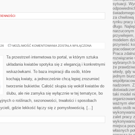
sytuacji. Wy
odpowiednich
świadomego 
IENNOŚCI
za chwilową
rynku pracy 
długo. Najlep
narzuconym 
przywilejem
modelem dzia
przynieść ko
PARVIFLORA
026
MOŻLIWOŚĆ KOMENTOWANIA
ZOSTAŁA WYŁĄCZONA
pracodawco
Praca zdalna
Ta przestrzeń internetowa to portal, w którym sztuka
rozwiązanie 
wybranych br
układania kwiatów spotyka się z elegancją i konkretnymi
że prawdziwa
wskazówkami. To baza inspiracji dla osób, które
wtedy, gdy 
jednym biurz
kochają kwiaty, a jednocześnie chcą lepiej zrozumieć
współpracow
nadzorem. Z
tworzenie bukietów. Całość skupia się wokół kwiatów do
doświadczeni
ślubu, ale nie zamyka się wyłącznie w tej tematyce, bo
taki model 
organizowani
yjnych o roślinach, sezonowości, trwałości i sposobach
ważnym elem
cieli, gdzie lekkość łączy się z pomysłowością. […]
wielu osób 
wykonywania
zalet pracy 
wykonywania
miejsca pozw
własnych po
oznacza to 