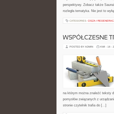
perspektywy. Zobacz także SaunaWa
rozległa tematyka. Nie jest to wył
CATEGORIES:
CISZA I REGENERAC
WSPÓŁCZESNE T
POSTED BY ADMIN
KWI - 16 - 
na którym można znaleźć teksty do
pomysłów związanych z urządzani
stronie czytelnik trafia do […]