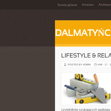
Amazon
Archiwu
Strona główna
DALMATYŃC
LIFESTYLE & REL
POSTED BY ADMIN
KWI - 17 - 
czytelników szukających podstaw, 