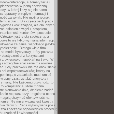
ideokonferencje, automatyzacje i
pieczeństwa w jedną codzienną
racy, w której liczy się nie sama
cz sprawny przepływ informacji i
lność za wynik. Nie można jednak
lemu izolacji. Dla części osób praca
wygodna i wyciszająca, ale dla innych
ać osłabienie więzi z zespołem,
ontaniczność kontaktów i poczucie
Człowiek jest istotą społeczną, a
dowe to nie tylko wymiana informacji,
udowanie zaufania, wspólnego języka i
ynależności. Dlatego wiele firm
 na model hybrydowy, który pozwala
y elastyczności z korzyściami
i z okresowych spotkań na żywo. W
ej szczególne znaczenie ma również
ść. Gdy pracownik nie ma obok siebie
 ani współpracowników, którzy na
ypominają o zadaniach, musi umieć
własny czas, ustalać priorytety i
 zmiany. Nie każdemu przychodzi to
ą to kompetencje, które można
bre planowanie dnia, dzielenie zadań
ikanie rozpraszaczy i regularna ocena
magają utrzymać efektywność na
omie. Nie mniej ważna jest kwestia
twa danych. Praca wykonywana poza
ksza znaczenie odpowiednich procedur,
ń urządzeń i świadomości