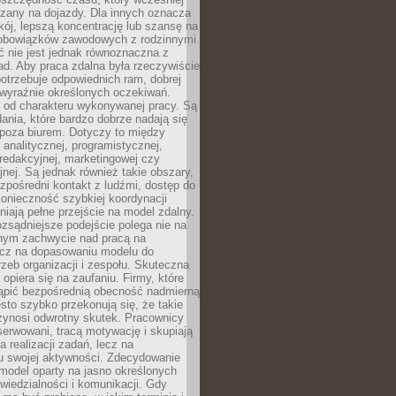
czany na dojazdy. Dla innych oznacza
ój, lepszą koncentrację lub szansę na
obowiązków zawodowych z rodzinnymi.
 nie jest jednak równoznaczna z
d. Aby praca zdalna była rzeczywiście
otrzebuje odpowiednich ram, dobrej
i wyraźnie określonych oczekiwań.
y od charakteru wykonywanej pracy. Są
ania, które bardzo dobrze nadają się
i poza biurem. Dotyczy to między
 analitycznej, programistycznej,
 redakcyjnej, marketingowej czy
jnej. Są jednak również takie obszary,
zpośredni kontakt z ludźmi, dostęp do
konieczność szybkiej koordynacji
dniają pełne przejście na model zdalny.
ozsądniejsze podejście polega nie na
jnym zachwycie nad pracą na
lecz na dopasowaniu modelu do
rzeb organizacji i zespołu. Skuteczna
 opiera się na zaufaniu. Firmy, które
tąpić bezpośrednią obecność nadmierną
ęsto szybko przekonują się, że takie
zynosi odwrotny skutek. Pracownicy
serwowani, tracą motywację i skupiają
a realizacji zadań, lecz na
u swojej aktywności. Zdecydowanie
a model oparty na jasno określonych
wiedzialności i komunikacji. Gdy