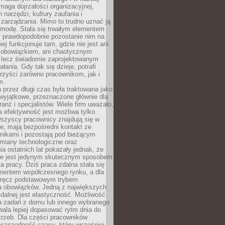
maga dojrzałości organizacyjnej,
 narzędzi, kultury zaufania i
zarządzania. Mimo to trudno uznać ją
 modę. Stała się trwałym elementem
i prawdopodobnie pozostanie nim na
iej funkcjonuje tam, gdzie nie jest ani
obowiązkiem, ani chaotycznym
, lecz świadomie zaprojektowanym
łania. Gdy tak się dzieje, potrafi
rzyści zarówno pracownikom, jak i
m.
 przez długi czas była traktowana jako
wyjątkowe, przeznaczone głównie dla
anż i specjalistów. Wiele firm uważało,
 efektywność jest możliwa tylko
wszyscy pracownicy znajdują się w
e, mają bezpośredni kontakt ze
nikami i pozostają pod bieżącym
miany technologiczne oraz
a ostatnich lat pokazały jednak, że
nie jest jedynym skutecznym sposobem
a pracy. Dziś praca zdalna stała się
entem współczesnego rynku, a dla
wręcz podstawowym trybem
 obowiązków. Jedną z największych
zdalnej jest elastyczność. Możliwość
 zadań z domu lub innego wybranego
ala lepiej dopasować rytm dnia do
trzeb. Dla części pracowników
oszczędność czasu, który wcześniej