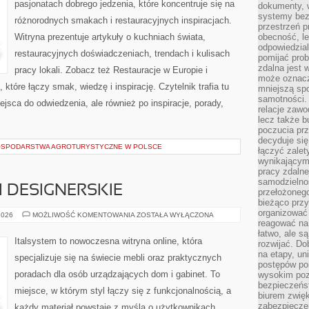
pasjonatach dobrego jedzenia, które koncentruje się na
dokumenty, w
systemy bez
różnorodnych smakach i restauracyjnych inspiracjach.
przestrzeń p
Witryna prezentuje artykuły o kuchniach świata,
obecność, le
odpowiedzia
restauracyjnych doświadczeniach, trendach i kulisach
pomijać prob
zdalna jest 
pracy lokali. Zobacz też Restauracje w Europie i
może oznacz
które łączy smak, wiedzę i inspirację. Czytelnik trafia tu
mniejszą sp
samotności. 
ejsca do odwiedzenia, ale również po inspiracje, porady,
relacje zawo
lecz także b
poczucia prz
decyduje się
GOSPODARSTWA AGROTURYSTYCZNE W POLSCE
łączyć zalet
wynikającym
pracy zdaln
samodzielno
I DESIGNERSKIE
przełożonego
bieżąco prz
organizować 
MEBLE
2026
MOŻLIWOŚĆ KOMENTOWANIA
ZOSTAŁA WYŁĄCZONA
PREMIUM
reagować na
I
łatwo, ale s
DESIGNERSKIE
Italsystem to nowoczesna witryna online, która
rozwijać. Do
na etapy, un
specjalizuje się na świecie mebli oraz praktycznych
postępów po
poradach dla osób urządzających dom i gabinet. To
wysokim pozi
bezpieczeńs
miejsce, w którym styl łączy się z funkcjonalnością, a
biurem zwię
zabezpiecze
każdy materiał powstaje z myślą o użytkownikach,