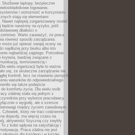
. Służbowe laptopy, bezpieczne
wieloskładnikowe logowanie,
 systemów i ostrożność w korzystaniu
icznych stają się elementami
. Nawet najlepiej zorganizowany model
j będzie narażony na ryzyko, jeśli
dstawowej dbałości o
czeństwo. Warto zauważyć, że praca
ia również sposób zarządzania.
e może już opierać swojej oceny na
zi najdłużej przy biurku albo kto
enie najbardziej zajętego. Potrzebne
e kryteria, bardziej związane z
munikacją, terminowością i
Dla wielu organizacji była to ważna
ało się, że skuteczne zarządzanie nie
głej kontroli, lecz na stawianiu jasnych
rzeniu warunków do odpowiedzialnego
mieniło się także podejście
do komfortu życia. Dla wielu osób
acy zdalnej stała się jednym z
czynników przy wyborze pracodawcy.
yłącznie o wygodę, ale o szersze
równowagi między życiem zawodowym
 Człowiek, który nie traci codziennie
 na dojazdy, ma więcej czasu na
wój, aktywność fizyczną czy zwykły
To z kolei wpływa na satysfakcję i
motywację. Praca zdalna nie jest
 idealnym dla każdego i w każdej