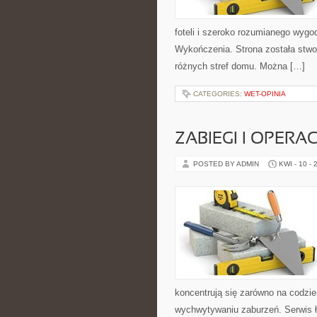
foteli i szeroko rozumianego wygod
Wykończenia. Strona została stwo
różnych stref domu. Można […]
CATEGORIES:
WET-OPINIA
ZABIEGI I OPERA
POSTED BY ADMIN
KWI - 10 - 
koncentrują się zarówno na codzi
wychwytywaniu zaburzeń. Serwis ł