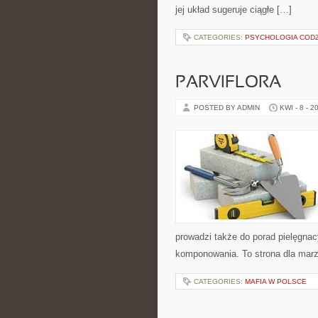
jej układ sugeruje ciągłe […]
CATEGORIES:
PSYCHOLOGIA CODZ
PARVIFLORA
POSTED BY ADMIN
KWI - 8 - 2
prowadzi także do porad pielęgnac
komponowania. To strona dla marzy
CATEGORIES:
MAFIA W POLSCE