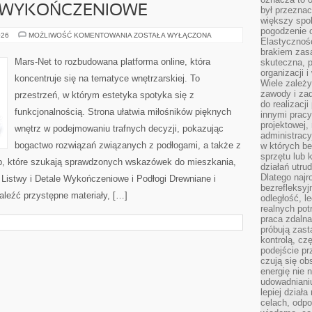
E WYKOŃCZENIOWE
był przezna
większy spok
pogodzenie 
LISTWY
026
MOŻLIWOŚĆ KOMENTOWANIA
ZOSTAŁA WYŁĄCZONA
Elastyczność
I
DETALE
brakiem zasa
WYKOŃCZENIOWE
Mars-Net to rozbudowana platforma online, która
skuteczna, p
organizacji 
koncentruje się na tematyce wnętrzarskiej. To
Wiele zależ
zawody i zad
przestrzeń, w którym estetyka spotyka się z
do realizacj
funkcjonalnością. Strona ułatwia miłośników pięknych
innymi pracy
projektowej,
wnętrz w podejmowaniu trafnych decyzji, pokazując
administracy
bogactwo rozwiązań związanych z podłogami, a także z
w których be
sprzętu lub 
b, które szukają sprawdzonych wskazówek do mieszkania,
działań utru
Dlatego najr
 Listwy i Detale Wykończeniowe i Podłogi Drewniane i
bezrefleksy
leźć przystępne materiały, […]
odległość, 
realnych pot
praca zdalna
próbują zas
kontrolą, cz
podejście pr
czują się ob
energię nie n
udowadniani
lepiej dział
celach, odpo