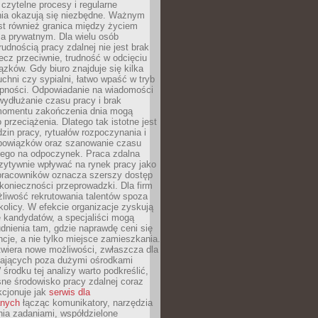
czytelne procesy i regularne
a okazują się niezbędne. Ważnym
st również granica między życiem
 prywatnym. Dla wielu osób
rudnością pracy zdalnej nie jest brak
lecz przeciwnie, trudność w odcięciu
ązków. Gdy biuro znajduje się kilka
chni czy sypialni, łatwo wpaść w tryb
tępności. Odpowiadanie na wiadomości
ydłużanie czasu pracy i brak
omentu zakończenia dnia mogą
 przeciążenia. Dlatego tak istotne jest
dzin pracy, rytuałów rozpoczynania i
bowiązków oraz szanowanie czasu
ego na odpoczynek. Praca zdalna
zytywnie wpływać na rynek pracy jako
 pracowników oznacza szerszy dostęp
 konieczności przeprowadzki. Dla firm
liwość rekrutowania talentów spoza
okolicy. W efekcie organizacje zyskują
 kandydatów, a specjaliści mogą
dnienia tam, gdzie naprawdę ceni się
cje, a nie tylko miejsce zamieszkania.
twiera nowe możliwości, zwłaszcza dla
ających poza dużymi ośrodkami
 środku tej analizy warto podkreślić,
ne środowisko pracy zdalnej coraz
kcjonuje jak
serwis dla
nych
łącząc komunikatory, narzędzia
ia zadaniami, współdzielone