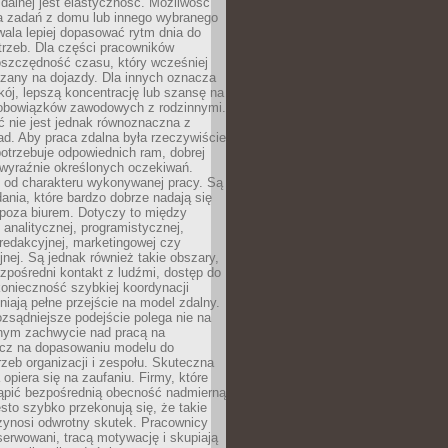
zdalnej jest elastyczność. Możliwość
 zadań z domu lub innego wybranego
ala lepiej dopasować rytm dnia do
trzeb. Dla części pracowników
oszczędność czasu, który wcześniej
czany na dojazdy. Dla innych oznacza
ój, lepszą koncentrację lub szansę na
obowiązków zawodowych z rodzinnymi.
 nie jest jednak równoznaczna z
d. Aby praca zdalna była rzeczywiście
otrzebuje odpowiednich ram, dobrej
i wyraźnie określonych oczekiwań.
y od charakteru wykonywanej pracy. Są
ania, które bardzo dobrze nadają się
i poza biurem. Dotyczy to między
 analitycznej, programistycznej,
 redakcyjnej, marketingowej czy
jnej. Są jednak również takie obszary,
zpośredni kontakt z ludźmi, dostęp do
konieczność szybkiej koordynacji
dniają pełne przejście na model zdalny.
ozsądniejsze podejście polega nie na
jnym zachwycie nad pracą na
lecz na dopasowaniu modelu do
rzeb organizacji i zespołu. Skuteczna
 opiera się na zaufaniu. Firmy, które
tąpić bezpośrednią obecność nadmierną
ęsto szybko przekonują się, że takie
zynosi odwrotny skutek. Pracownicy
serwowani, tracą motywację i skupiają