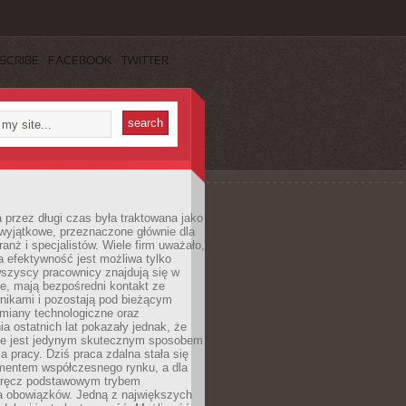
SCRIBE
FACEBOOK
TWITTER
 przez długi czas była traktowana jako
wyjątkowe, przeznaczone głównie dla
anż i specjalistów. Wiele firm uważało,
 efektywność jest możliwa tylko
wszyscy pracownicy znajdują się w
e, mają bezpośredni kontakt ze
nikami i pozostają pod bieżącym
miany technologiczne oraz
a ostatnich lat pokazały jednak, że
nie jest jedynym skutecznym sposobem
a pracy. Dziś praca zdalna stała się
entem współczesnego rynku, a dla
wręcz podstawowym trybem
 obowiązków. Jedną z największych