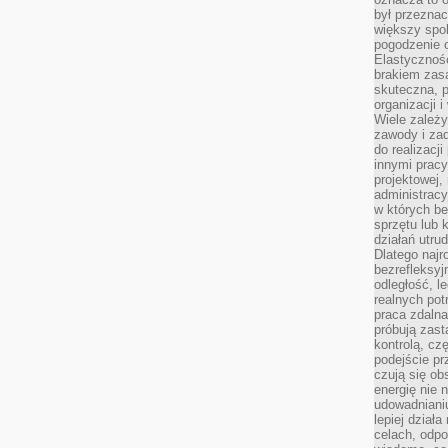
był przezna
większy spok
pogodzenie 
Elastyczność
brakiem zasa
skuteczna, p
organizacji 
Wiele zależ
zawody i zad
do realizacj
innymi pracy
projektowej,
administracy
w których be
sprzętu lub 
działań utru
Dlatego najr
bezrefleksy
odległość, 
realnych pot
praca zdalna
próbują zas
kontrolą, cz
podejście pr
czują się ob
energię nie n
udowadniani
lepiej dział
celach, odpo