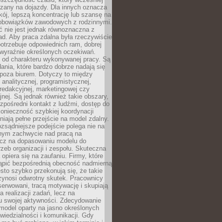
czany na dojazdy. Dla innych oznacza
ój, lepszą koncentrację lub szansę na
obowiązków zawodowych z rodzinnymi.
 nie jest jednak równoznaczna z
d. Aby praca zdalna była rzeczywiście
otrzebuje odpowiednich ram, dobrej
i wyraźnie określonych oczekiwań.
y od charakteru wykonywanej pracy. Są
ania, które bardzo dobrze nadają się
i poza biurem. Dotyczy to między
 analitycznej, programistycznej,
 redakcyjnej, marketingowej czy
jnej. Są jednak również takie obszary,
zpośredni kontakt z ludźmi, dostęp do
konieczność szybkiej koordynacji
dniają pełne przejście na model zdalny.
ozsądniejsze podejście polega nie na
jnym zachwycie nad pracą na
lecz na dopasowaniu modelu do
rzeb organizacji i zespołu. Skuteczna
 opiera się na zaufaniu. Firmy, które
tąpić bezpośrednią obecność nadmierną
ęsto szybko przekonują się, że takie
zynosi odwrotny skutek. Pracownicy
serwowani, tracą motywację i skupiają
a realizacji zadań, lecz na
u swojej aktywności. Zdecydowanie
a model oparty na jasno określonych
wiedzialności i komunikacji. Gdy