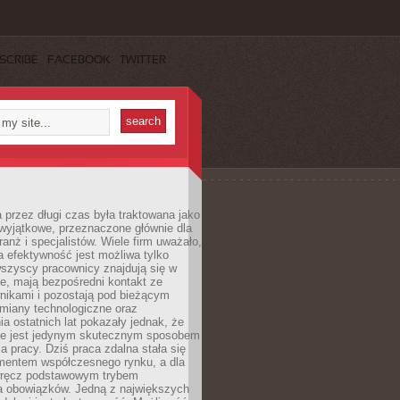
SCRIBE
FACEBOOK
TWITTER
 przez długi czas była traktowana jako
wyjątkowe, przeznaczone głównie dla
anż i specjalistów. Wiele firm uważało,
 efektywność jest możliwa tylko
wszyscy pracownicy znajdują się w
e, mają bezpośredni kontakt ze
nikami i pozostają pod bieżącym
miany technologiczne oraz
a ostatnich lat pokazały jednak, że
nie jest jedynym skutecznym sposobem
a pracy. Dziś praca zdalna stała się
entem współczesnego rynku, a dla
wręcz podstawowym trybem
 obowiązków. Jedną z największych