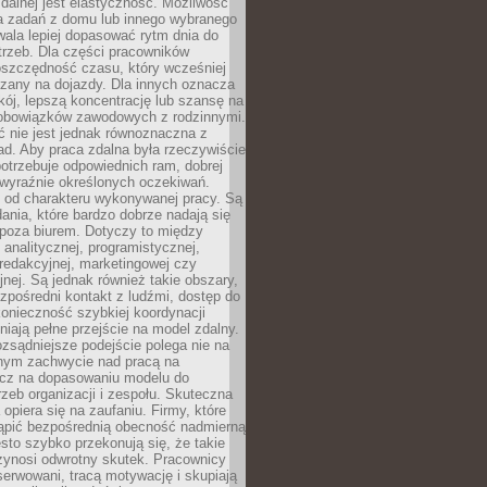
zdalnej jest elastyczność. Możliwość
 zadań z domu lub innego wybranego
ala lepiej dopasować rytm dnia do
trzeb. Dla części pracowników
oszczędność czasu, który wcześniej
czany na dojazdy. Dla innych oznacza
ój, lepszą koncentrację lub szansę na
obowiązków zawodowych z rodzinnymi.
 nie jest jednak równoznaczna z
d. Aby praca zdalna była rzeczywiście
otrzebuje odpowiednich ram, dobrej
i wyraźnie określonych oczekiwań.
y od charakteru wykonywanej pracy. Są
ania, które bardzo dobrze nadają się
i poza biurem. Dotyczy to między
 analitycznej, programistycznej,
 redakcyjnej, marketingowej czy
jnej. Są jednak również takie obszary,
zpośredni kontakt z ludźmi, dostęp do
konieczność szybkiej koordynacji
dniają pełne przejście na model zdalny.
ozsądniejsze podejście polega nie na
jnym zachwycie nad pracą na
lecz na dopasowaniu modelu do
rzeb organizacji i zespołu. Skuteczna
 opiera się na zaufaniu. Firmy, które
tąpić bezpośrednią obecność nadmierną
ęsto szybko przekonują się, że takie
zynosi odwrotny skutek. Pracownicy
serwowani, tracą motywację i skupiają