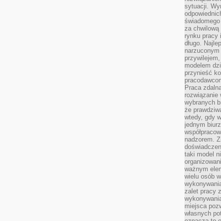
sytuacji. Wy
odpowiednich
świadomego 
za chwilową
rynku pracy 
długo. Najlep
narzuconym 
przywilejem
modelem dzia
przynieść ko
pracodawco
Praca zdalna
rozwiązanie 
wybranych br
że prawdziwa
wtedy, gdy 
jednym biurz
współpracow
nadzorem. Z
doświadczeni
taki model 
organizowani
ważnym elem
wielu osób 
wykonywania
zalet pracy 
wykonywania
miejsca pozw
własnych po
oznacza to 