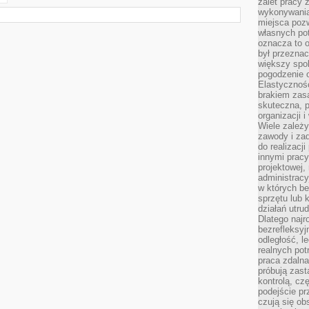
zalet pracy 
wykonywania
miejsca pozw
własnych po
oznacza to 
był przezna
większy spok
pogodzenie 
Elastyczność
brakiem zasa
skuteczna, p
organizacji 
Wiele zależ
zawody i zad
do realizacj
innymi pracy
projektowej,
administracy
w których be
sprzętu lub 
działań utru
Dlatego najr
bezrefleksy
odległość, 
realnych pot
praca zdalna
próbują zas
kontrolą, cz
podejście pr
czują się ob