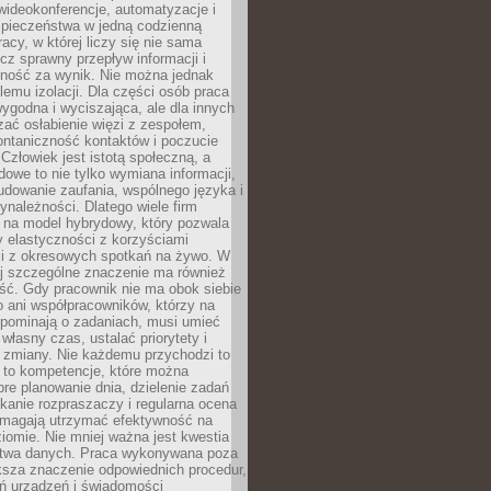
ideokonferencje, automatyzacje i
pieczeństwa w jedną codzienną
racy, w której liczy się nie sama
cz sprawny przepływ informacji i
lność za wynik. Nie można jednak
lemu izolacji. Dla części osób praca
wygodna i wyciszająca, ale dla innych
ać osłabienie więzi z zespołem,
ontaniczność kontaktów i poczucie
Człowiek jest istotą społeczną, a
dowe to nie tylko wymiana informacji,
udowanie zaufania, wspólnego języka i
ynależności. Dlatego wiele firm
 na model hybrydowy, który pozwala
y elastyczności z korzyściami
i z okresowych spotkań na żywo. W
ej szczególne znaczenie ma również
ść. Gdy pracownik nie ma obok siebie
 ani współpracowników, którzy na
ypominają o zadaniach, musi umieć
własny czas, ustalać priorytety i
 zmiany. Nie każdemu przychodzi to
ą to kompetencje, które można
bre planowanie dnia, dzielenie zadań
ikanie rozpraszaczy i regularna ocena
magają utrzymać efektywność na
omie. Nie mniej ważna jest kwestia
twa danych. Praca wykonywana poza
ksza znaczenie odpowiednich procedur,
ń urządzeń i świadomości