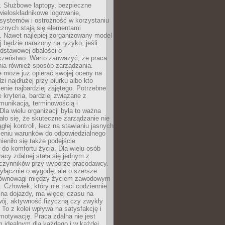
. Służbowe laptopy, bezpieczne
wieloskładnikowe logowanie,
 systemów i ostrożność w korzystaniu
icznych stają się elementami
. Nawet najlepiej zorganizowany model
j będzie narażony na ryzyko, jeśli
dstawowej dbałości o
czeństwo. Warto zauważyć, że praca
ia również sposób zarządzania.
e może już opierać swojej oceny na
zi najdłużej przy biurku albo kto
enie najbardziej zajętego. Potrzebne
e kryteria, bardziej związane z
munikacją, terminowością i
Dla wielu organizacji była to ważna
ało się, że skuteczne zarządzanie nie
głej kontroli, lecz na stawianiu jasnych
rzeniu warunków do odpowiedzialnego
mieniło się także podejście
do komfortu życia. Dla wielu osób
acy zdalnej stała się jednym z
czynników przy wyborze pracodawcy.
yłącznie o wygodę, ale o szersze
równowagi między życiem zawodowym
 Człowiek, który nie traci codziennie
 na dojazdy, ma więcej czasu na
wój, aktywność fizyczną czy zwykły
To z kolei wpływa na satysfakcję i
motywację. Praca zdalna nie jest
 idealnym dla każdego i w każdej