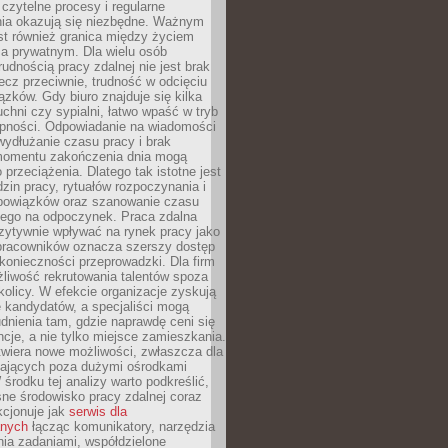
czytelne procesy i regularne
a okazują się niezbędne. Ważnym
st również granica między życiem
 prywatnym. Dla wielu osób
rudnością pracy zdalnej nie jest brak
lecz przeciwnie, trudność w odcięciu
ązków. Gdy biuro znajduje się kilka
chni czy sypialni, łatwo wpaść w tryb
tępności. Odpowiadanie na wiadomości
ydłużanie czasu pracy i brak
omentu zakończenia dnia mogą
 przeciążenia. Dlatego tak istotne jest
dzin pracy, rytuałów rozpoczynania i
bowiązków oraz szanowanie czasu
ego na odpoczynek. Praca zdalna
zytywnie wpływać na rynek pracy jako
 pracowników oznacza szerszy dostęp
 konieczności przeprowadzki. Dla firm
liwość rekrutowania talentów spoza
okolicy. W efekcie organizacje zyskują
 kandydatów, a specjaliści mogą
dnienia tam, gdzie naprawdę ceni się
cje, a nie tylko miejsce zamieszkania.
twiera nowe możliwości, zwłaszcza dla
ających poza dużymi ośrodkami
 środku tej analizy warto podkreślić,
ne środowisko pracy zdalnej coraz
kcjonuje jak
serwis dla
nych
łącząc komunikatory, narzędzia
ia zadaniami, współdzielone