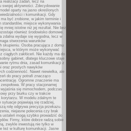
a realizacji zadań, lecz na
u swojej aktywności. Zdecydowanie
a model oparty na jasno określonych
wiedzialności i komunikacji. Gdy
ma być zrobione, w jakim terminie i
ch standardów, miejsce wykonywania
ię mniej istotne niż jej rezultat. Nie bez
ozostaje również środowisko domowe.
ca zdalna wydaje się wygodna, lecz w
maga stworzenia warunków
ch skupieniu. Osoba pracująca z domu
miejsca, w którym może wykonywać
z ciągłych zakłóceń. Nie każdy ma do
sobny gabinet, dlatego kluczowe staje
anie rytmu dnia, zasad komunikacji z
 oraz prostych nawyków
ch codzienność. Nawet niewielka, ale
rzeń do pracy potrafi znacząco
ncentrację. Ogromne znaczenie ma
 zespołowa. W pracy stacjonarnej
y wyjaśnia się mimochodem, podczas
mowy przy biurku czy w trakcie
a korytarzu. W modelu zdalnym te
 sytuacje pojawiają się rzadziej,
szą rolę odgrywa precyzja przekazu.
enia, niejasne polecenia czy brak
ia ustaleń mogą szybko prowadzić do
błędów. Firmy, które dobrze radzą sobie
ną, zwykle inwestują nie tylko w
le też w kulturę komunikacji. Jasne