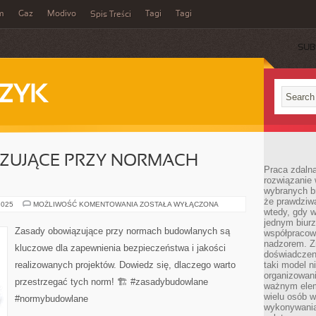
m
Gaz
Modivo
Tagi
Tagi
Spis Treści
SUB
ZYK
ZUJĄCE PRZY NORMACH
Praca zdalna
rozwiązanie 
wybranych br
że prawdziwa
ZASADY
2025
MOŻLIWOŚĆ KOMENTOWANIA
ZOSTAŁA WYŁĄCZONA
wtedy, gdy 
OBOWIĄZUJĄCE
PRZY
jednym biurz
NORMACH
Zasady obowiązujące przy normach budowlanych są
współpracow
BUDOWLANYCH
nadzorem. Z
kluczowe dla zapewnienia bezpieczeństwa i jakości
doświadczeni
realizowanych projektów. Dowiedz się, dlaczego warto
taki model 
organizowani
przestrzegać tych norm! 🏗️ #zasadybudowlane
ważnym elem
wielu osób 
#normybudowlane
wykonywania