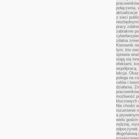
pracowników
połączenia, 
aktualizacje
z sieci publ
niezbędnymi
pracy zdalne
zabraknie po
cyberbezpie
zdalna zmien
Kierownik ni
tym, kto sied
sprawia wraż
stają się inn
efektami, ko
współpracą. 
lekcja. Okaz
polega na cią
celów i two
działania. Z
pracowników 
możliwość pr
kluczowych 
Nie chodzi w
rozumienie 
a prywatnym.
wielu godzin
rodzinę, roz
odpoczynek. 
długofalową 
rozwiązaniem