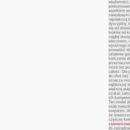
wiadomości, 
podsumowani
aspektem je
zawodowym a
największą t
dyscypliny, 
się od obowi
kroków od ku
ciągłej dos
wieczorem, w
wyraźnego m
prowadzić do
ustalenie go
kończenia o
przeznaczon
może też po
całość. Dla
do ofert bez
oznacza moż
najbliższej 
większą pulę
szukać zatru
ich kompeten
Ten model o
osób mieszk
miejskimi. W
że nowoczes
częściej fun
zaawansowa
do zarządzan