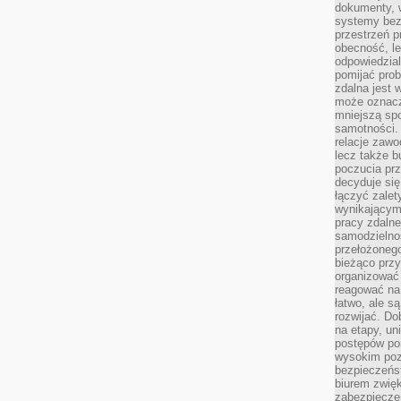
dokumenty, w
systemy bez
przestrzeń p
obecność, le
odpowiedzia
pomijać prob
zdalna jest 
może oznacz
mniejszą sp
samotności. 
relacje zawo
lecz także b
poczucia prz
decyduje się
łączyć zalet
wynikającym
pracy zdaln
samodzielno
przełożonego
bieżąco prz
organizować 
reagować na
łatwo, ale s
rozwijać. Do
na etapy, un
postępów po
wysokim pozi
bezpieczeńs
biurem zwię
zabezpiecze