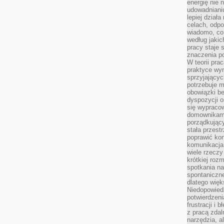
energię nie n
udowadniani
lepiej dział
celach, odpo
wiadomo, co 
według jaki
pracy staje s
znaczenia p
W teorii pra
praktyce wy
sprzyjający
potrzebuje 
obowiązki be
dyspozycji o
się wypracow
domownikami
porządkujący
stała przest
poprawić ko
komunikacja
wiele rzecz
krótkiej roz
spotkania n
spontaniczne
dlatego więk
Niedopowiedz
potwierdzen
frustracji i 
z pracą zdal
narzędzia, a