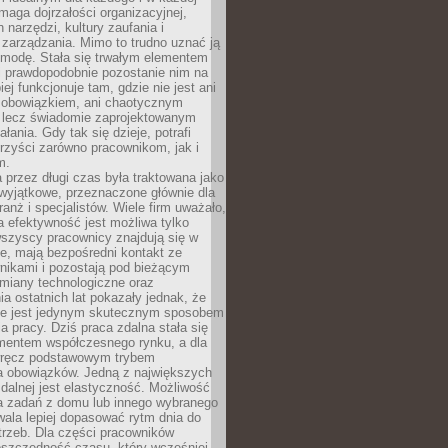
maga dojrzałości organizacyjnej,
 narzędzi, kultury zaufania i
zarządzania. Mimo to trudno uznać ją
 modę. Stała się trwałym elementem
i prawdopodobnie pozostanie nim na
iej funkcjonuje tam, gdzie nie jest ani
obowiązkiem, ani chaotycznym
, lecz świadomie zaprojektowanym
łania. Gdy tak się dzieje, potrafi
rzyści zarówno pracownikom, jak i
m.
 przez długi czas była traktowana jako
wyjątkowe, przeznaczone głównie dla
anż i specjalistów. Wiele firm uważało,
 efektywność jest możliwa tylko
wszyscy pracownicy znajdują się w
e, mają bezpośredni kontakt ze
nikami i pozostają pod bieżącym
miany technologiczne oraz
a ostatnich lat pokazały jednak, że
nie jest jedynym skutecznym sposobem
a pracy. Dziś praca zdalna stała się
entem współczesnego rynku, a dla
wręcz podstawowym trybem
 obowiązków. Jedną z największych
zdalnej jest elastyczność. Możliwość
 zadań z domu lub innego wybranego
ala lepiej dopasować rytm dnia do
trzeb. Dla części pracowników
oszczędność czasu, który wcześniej