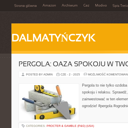
Amazon
Archiwum
Gaz
Modivo
Strona główna
Spis Treśc
DALMATYŃCZYK
PERGOLA: OAZA SPOKOJU W TW
POSTED BY ADMIN
CZE - 2 - 2025
MOŻLIWOŚĆ KOMENTOWAN
Pergola to nie tylko ozdoba
spokoju i relaksu. Sprawdź
zainwestować w ten elemen
ogrodzie! #pergola #ogrodni
CATEGORIES:
PROCTER & GAMBLE (P&G) (USA)