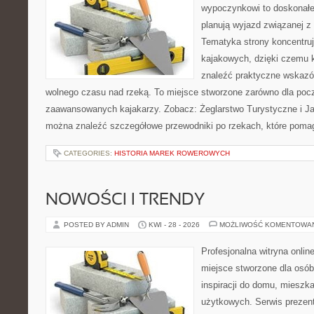
wypoczynkowi to doskonałe 
planują wyjazd związanej z
Tematyka strony koncentru
kajakowych, dzięki czemu
znaleźć praktyczne wskazó
wolnego czasu nad rzeką. To miejsce stworzone zarówno dla począ
zaawansowanych kajakarzy. Zobacz: Żeglarstwo Turystyczne i Jac
można znaleźć szczegółowe przewodniki po rzekach, które poma
CATEGORIES:
HISTORIA MAREK ROWEROWYCH
NOWOŚCI I TRENDY
POSTED BY ADMIN
KWI - 28 - 2026
MOŻLIWOŚĆ KOMENTOWA
Profesjonalna witryna onli
miejsce stworzone dla osób
inspiracji do domu, mieszka
użytkowych. Serwis prezen