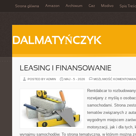
Amazon
Archiwum
Gaz
Modivo
Strona główna
Spis Treśc
DALMATYŃCZYK
LEASING I FINANSOWANIE
POSTED BY ADMIN
MAJ - 5 - 2026
MOŻLIWOŚĆ KOMENTOWAN
Rentdabcar to rozbudowany 
rozwijany z myślą o osobach
samochodami. Strona zesta
tematów związanych z auta
wygodnym miejscem zarówn
motoryzacji, jak i dla tych,
wynajmu samochodów. To strona tematyczna, w którym można z