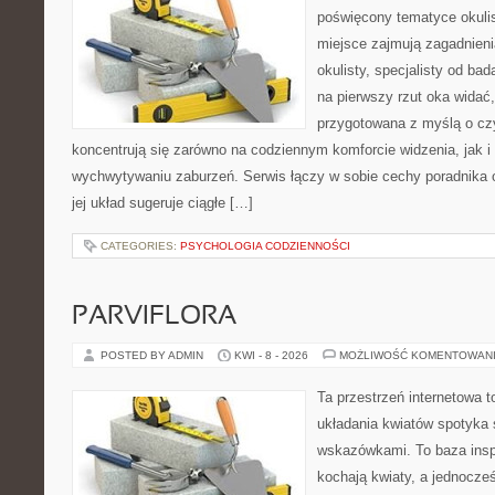
poświęcony tematyce okulis
miejsce zajmują zagadnieni
okulisty, specjalisty od ba
na pierwszy rzut oka widać,
przygotowana z myślą o czy
koncentrują się zarówno na codziennym komforcie widzenia, jak 
wychwytywaniu zaburzeń. Serwis łączy w sobie cechy poradnika o
jej układ sugeruje ciągłe […]
CATEGORIES:
PSYCHOLOGIA CODZIENNOŚCI
PARVIFLORA
POSTED BY ADMIN
KWI - 8 - 2026
MOŻLIWOŚĆ KOMENTOWAN
Ta przestrzeń internetowa t
układania kwiatów spotyka 
wskazówkami. To baza inspir
kochają kwiaty, a jednocześ