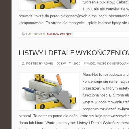
tworzenie bukietów. Całość
ślubu, ale nie zamyka się w
prowadzi także do porad pielęgnacyjnych o roślinach, sezonowośc
komponowania. To strona dla marzycieli, gdzie lekkość łączy się
CATEGORIES:
MAFIA W POLSCE
LISTWY I DETALE WYKOŃCZENI
POSTED BY ADMIN
KWI - 7 - 2026
MOŻLIWOŚĆ KOMENTOWAN
Mars-Net to rozbudowana pl
koncentruje się na tematyce
przestrzeń, w którym estet
funkcjonalnością. Strona u
wnętrz w podejmowaniu traf
bogactwo rozwiązań związa
oknami. To centrum porad dla osób, które szukają sprawdzonyc
domu lub biura. Warto przeczytać: Listwy i Detale Wykończeniowe