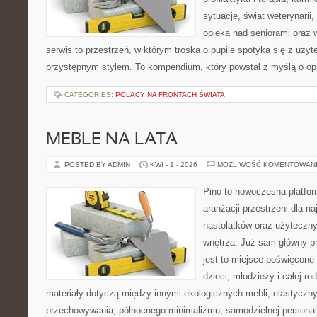
sytuacje, świat weterynarii
opieka nad seniorami oraz 
serwis to przestrzeń, w którym troska o pupile spotyka się z uż
przystępnym stylem. To kompendium, który powstał z myślą o o
CATEGORIES:
POLACY NA FRONTACH ŚWIATA
MEBLE NA LATA
POSTED BY ADMIN
KWI - 1 - 2026
MOŻLIWOŚĆ KOMENTOWAN
Pino to nowoczesna platform
aranżacji przestrzeni dla n
nastolatków oraz użyteczn
wnętrza. Już sam główny p
jest to miejsce poświęcone
dzieci, młodzieży i całej ro
materiały dotyczą między innymi ekologicznych mebli, elastycz
przechowywania, północnego minimalizmu, samodzielnej personal