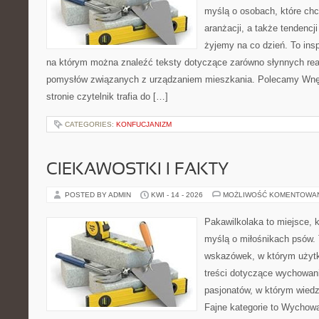
myślą o osobach, które chcą
aranżacji, a także tendencj
żyjemy na co dzień. To ins
na którym można znaleźć teksty dotyczące zarówno słynnych reali
pomysłów związanych z urządzaniem mieszkania. Polecamy Wnętr
stronie czytelnik trafia do […]
CATEGORIES:
KONFUCJANIZM
CIEKAWOSTKI I FAKTY
POSTED BY ADMIN
KWI - 14 - 2026
MOŻLIWOŚĆ KOMENTOWA
Pakawilkolaka to miejsce, k
myślą o miłośnikach psów. 
wskazówek, w którym użytk
treści dotyczące wychowania
pasjonatów, w którym wiedz
Fajne kategorie to Wychowa