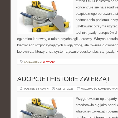
strona ODTJ Bolesławiec to
koncentruje się na zagadni
bezpiecznego poruszania si
podnoszenia poziomu jazdy.
użytkownik otrzyma użytec
techniki jazdy, przepisów 
egzaminu kierowcy, a także psychologii kierowcy. Witryna został
kierowcach rozpoczynających swoją drogę, ale również o osobach
kierownicą, którzy chcą systematycznie udoskonalać styl jazdy. K
CATEGORIES:
WYWIADY
ADOPCJE I HISTORIE ZWIERZĄT
POSTED BY ADMIN
KWI - 2 - 2026
MOŻLIWOŚĆ KOMENTOWAN
Przygotowałem opis oparty 
przedstawia się jako portal
właścicieli zwierząt i obejm
profilaktyka i terapia, karm