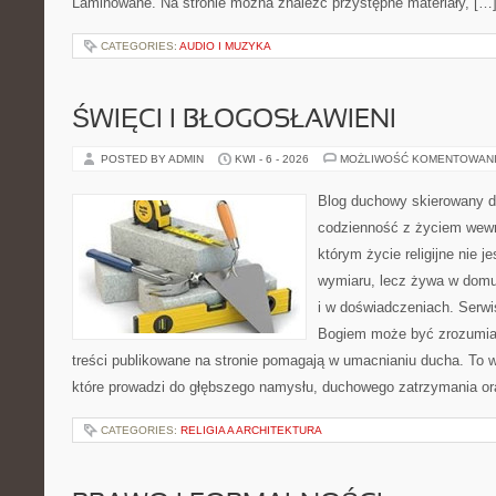
Laminowane. Na stronie można znaleźć przystępne materiały, […
CATEGORIES:
AUDIO I MUZYKA
ŚWIĘCI I BŁOGOSŁAWIENI
POSTED BY ADMIN
KWI - 6 - 2026
MOŻLIWOŚĆ KOMENTOWAN
Blog duchowy skierowany do 
codzienność z życiem wewn
którym życie religijne nie 
wymiaru, lecz żywa w domu
i w doświadczeniach. Serwi
Bogiem może być zrozumiał
treści publikowane na stronie pomagają w umacnianiu ducha. To wa
które prowadzi do głębszego namysłu, duchowego zatrzymania ora
CATEGORIES:
RELIGIA A ARCHITEKTURA