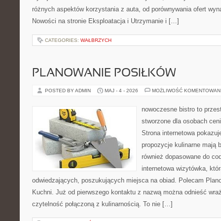
różnych aspektów korzystania z auta, od porównywania ofert wyn
Nowości na stronie Eksploatacja i Utrzymanie i […]
CATEGORIES:
WAŁBRZYCH
PLANOWANIE POSIŁKÓW
POSTED BY ADMIN
MAJ - 4 - 2026
MOŻLIWOŚĆ KOMENTOWAN
nowoczesne bistro to przest
stworzone dla osobach cen
Strona internetowa pokazuje
propozycje kulinarne mają b
również dopasowane do cod
internetowa wizytówka, któ
odwiedzających, poszukujących miejsca na obiad. Polecam Plano
Kuchni. Już od pierwszego kontaktu z nazwą można odnieść wraże
czytelność połączoną z kulinarnością. To nie […]