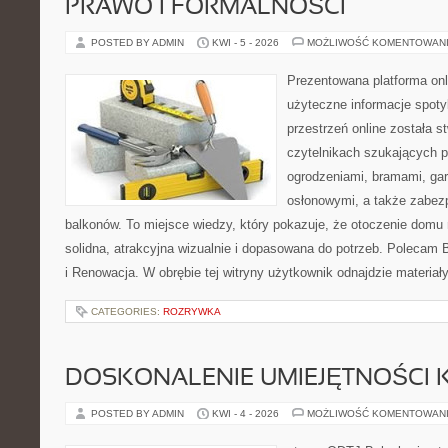
PRAWO I FORMALNOŚCI
POSTED BY ADMIN
KWI - 5 - 2026
MOŻLIWOŚĆ KOMENTOWAN
Prezentowana platforma onl
użyteczne informacje spoty
przestrzeń online została 
czytelnikach szukających 
ogrodzeniami, bramami, ga
osłonowymi, a także zabez
balkonów. To miejsce wiedzy, który pokazuje, że otoczenie dom
solidna, atrakcyjna wizualnie i dopasowana do potrzeb. Polecam B
i Renowacja. W obrębie tej witryny użytkownik odnajdzie materiały
CATEGORIES:
ROZRYWKA
DOSKONALENIE UMIEJĘTNOŚCI 
POSTED BY ADMIN
KWI - 4 - 2026
MOŻLIWOŚĆ KOMENTOWAN