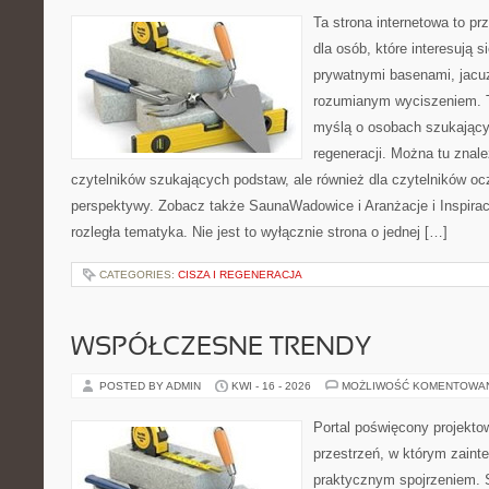
Ta strona internetowa to pr
dla osób, które interesują s
prywatnymi basenami, jacu
rozumianym wyciszeniem. T
myślą o osobach szukającyc
regeneracji. Można tu znal
czytelników szukających podstaw, ale również dla czytelników o
perspektywy. Zobacz także SaunaWadowice i Aranżacje i Inspiracj
rozległa tematyka. Nie jest to wyłącznie strona o jednej […]
CATEGORIES:
CISZA I REGENERACJA
WSPÓŁCZESNE TRENDY
POSTED BY ADMIN
KWI - 16 - 2026
MOŻLIWOŚĆ KOMENTOWA
Portal poświęcony projektow
przestrzeń, w którym zaint
praktycznym spojrzeniem. S