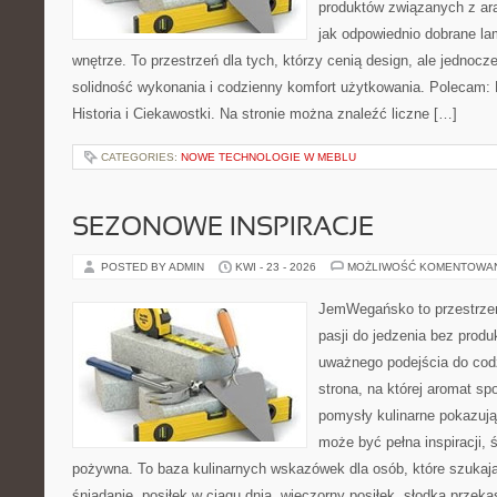
produktów związanych z ara
jak odpowiednio dobrane la
wnętrze. To przestrzeń dla tych, którzy cenią design, ale jednoc
solidność wykonania i codzienny komfort użytkowania. Polecam: Hi
Historia i Ciekawostki. Na stronie można znaleźć liczne […]
CATEGORIES:
NOWE TECHNOLOGIE W MEBLU
SEZONOWE INSPIRACJE
POSTED BY ADMIN
KWI - 23 - 2026
MOŻLIWOŚĆ KOMENTOWA
JemWegańsko to przestrzeń
pasji do jedzenia bez prod
uważnego podejścia do cod
strona, na której aromat spo
pomysły kulinarne pokazują
może być pełna inspiracji, 
pożywna. To baza kulinarnych wskazówek dla osób, które szukaj
śniadanie, posiłek w ciągu dnia, wieczorny posiłek, słodką przek