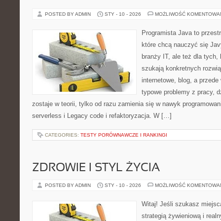
POSTED BY ADMIN
STY - 10 - 2026
MOŻLIWOŚĆ KOMENTOWA
Programista Java to przest
które chcą nauczyć się Jav
branży IT, ale też dla tych, 
szukają konkretnych rozwią
internetowe, blog, a przede
typowe problemy z pracy, d
zostaje w teorii, tylko od razu zamienia się w nawyk programowa
serverless i Legacy code i refaktoryzacja. W […]
CATEGORIES:
TESTY PORÓWNAWCZE I RANKINGI
ZDROWIE I STYL ŻYCIA
POSTED BY ADMIN
STY - 10 - 2026
MOŻLIWOŚĆ KOMENTOWA
Witaj! Jeśli szukasz miejsc
strategią żywieniową i real