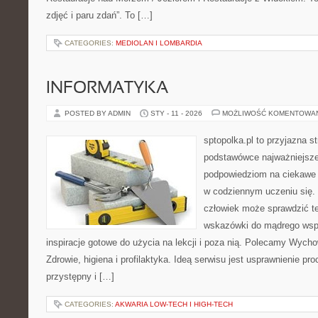
zdjęć i paru zdań”. To […]
CATEGORIES:
MEDIOLAN I LOMBARDIA
INFORMATYKA
POSTED BY ADMIN
STY - 11 - 2026
MOŻLIWOŚĆ KOMENTOWA
sptopolka.pl to przyjazna 
podstawówce najważniejsze:
podpowiedziom na ciekawe 
w codziennym uczeniu się.
człowiek może sprawdzić te
wskazówki do mądrego wspi
inspiracje gotowe do użycia na lekcji i poza nią. Polecamy Wycho
Zdrowie, higiena i profilaktyka. Ideą serwisu jest usprawnienie pro
przystępny i […]
CATEGORIES:
AKWARIA LOW-TECH I HIGH-TECH