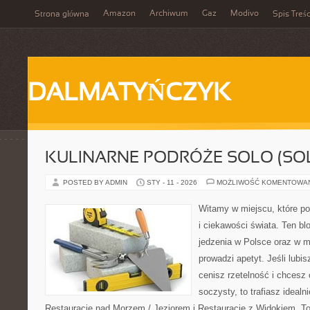
Amazon
Archiwum
Gaz
Modivo
Strona główna
Spis Treśc
DALMATYŃCZYK
KULINARNE PODRÓŻE SOLO (SOL
POSTED BY ADMIN
STY - 11 - 2026
MOŻLIWOŚĆ KOMENTOWA
Witamy w miejscu, które po
i ciekawości świata. Ten bl
jedzenia w Polsce oraz w m
prowadzi apetyt. Jeśli lub
cenisz rzetelność i chcesz
soczysty, to trafiasz idealn
Restauracje nad Morzem / Jeziorem i Restauracje z Widokiem. To n