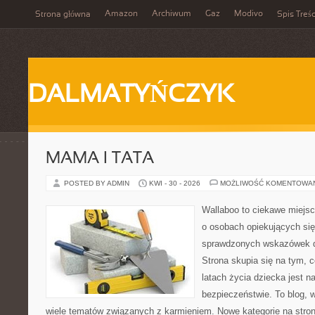
Amazon
Archiwum
Gaz
Modivo
Strona główna
Spis Treśc
DALMATYŃCZYK
MAMA I TATA
POSTED BY ADMIN
KWI - 30 - 2026
MOŻLIWOŚĆ KOMENTOWA
Wallaboo to ciekawe miejsc
o osobach opiekujących się
sprawdzonych wskazówek 
Strona skupia się na tym, 
latach życia dziecka jest 
bezpieczeństwie. To blog,
wiele tematów związanych z karmieniem. Nowe kategorie na stroni