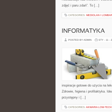
zdjęć i paru zdań”. To […]
CATEGORIES:
MEDIOLAN I LOMBA
INFORMATYKA
POSTED BY ADMIN
STY - 11 - 
inspiracje gotowe do użycia na le
Zdrowie, higiena i profilaktyka. Id
przystępny i […]
CATEGORIES:
AKWARIA LOW-TECH 