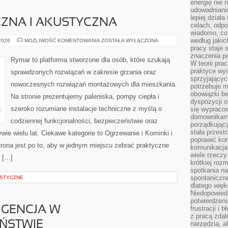
energię nie n
udowadniani
lepiej dział
CZNA I AKUSTYCZNA
celach, odpo
wiadomo, co 
według jaki
IZOLACJA
 2026
MOŻLIWOŚĆ KOMENTOWANIA
ZOSTAŁA WYŁĄCZONA
TERMICZNA
pracy staje s
I
znaczenia p
AKUSTYCZNA
Rymar to platforma stworzone dla osób, które szukają
W teorii pra
praktyce wy
sprawdzonych rozwiązań w zakresie grzania oraz
sprzyjający
nowoczesnych rozwiązań montażowych dla mieszkania.
potrzebuje 
obowiązki be
Na stronie prezentujemy paleniska, pompy ciepła i
dyspozycji o
szeroko rozumiane instalacje techniczne z myślą o
się wypracow
domownikami
codziennej funkcjonalności, bezpieczeństwie oraz
porządkujący
stała przest
wie wielu lat. Ciekawe kategorie to Ogrzewanie i Kominki i
poprawić ko
trona jest po to, aby w jednym miejscu zebrać praktyczne
komunikacja
wiele rzecz
e […]
krótkiej roz
spotkania n
spontaniczne
STYCZNE
dlatego więk
Niedopowiedz
potwierdzen
IGENCJA W
frustracji i 
z pracą zdal
ŃSTWIE
narzędzia, a