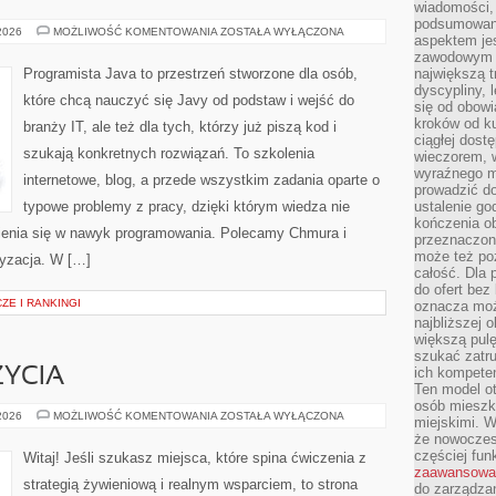
wiadomości, 
podsumowani
SZTUCZNA
 2026
MOŻLIWOŚĆ KOMENTOWANIA
ZOSTAŁA WYŁĄCZONA
aspektem je
INTELIGENCJA
W
zawodowym a
CYBERBEZPIECZEŃSTWIE
Programista Java to przestrzeń stworzone dla osób,
największą t
dyscypliny, 
które chcą nauczyć się Javy od podstaw i wejść do
się od obowi
kroków od ku
branży IT, ale też dla tych, którzy już piszą kod i
ciągłej dos
szukają konkretnych rozwiązań. To szkolenia
wieczorem, w
wyraźnego m
internetowe, blog, a przede wszystkim zadania oparte o
prowadzić do
typowe problemy z pracy, dzięki którym wiedza nie
ustalenie go
kończenia o
amienia się w nawyk programowania. Polecamy Chmura i
przeznaczon
może też po
ryzacja. W […]
całość. Dla
do ofert bez
E I RANKINGI
oznacza moż
najbliższej 
większą pulę
szukać zatru
ich kompeten
ŻYCIA
Ten model o
osób mieszk
ZDROWIE
 2026
MOŻLIWOŚĆ KOMENTOWANIA
ZOSTAŁA WYŁĄCZONA
miejskimi. W
I
że nowoczes
STYL
ŻYCIA
częściej fun
Witaj! Jeśli szukasz miejsca, które spina ćwiczenia z
zaawansowa
strategią żywieniową i realnym wsparciem, to strona
do zarządzan