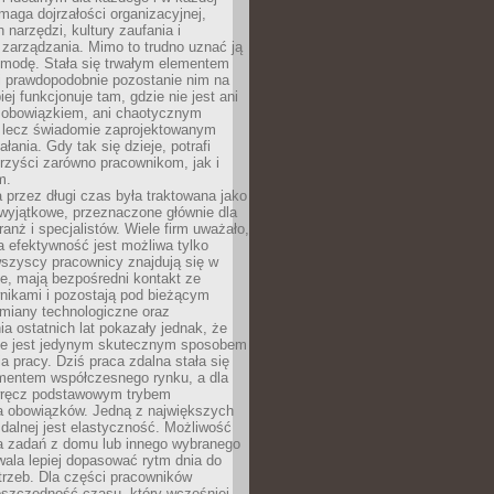
maga dojrzałości organizacyjnej,
 narzędzi, kultury zaufania i
zarządzania. Mimo to trudno uznać ją
 modę. Stała się trwałym elementem
i prawdopodobnie pozostanie nim na
iej funkcjonuje tam, gdzie nie jest ani
obowiązkiem, ani chaotycznym
, lecz świadomie zaprojektowanym
łania. Gdy tak się dzieje, potrafi
rzyści zarówno pracownikom, jak i
m.
 przez długi czas była traktowana jako
wyjątkowe, przeznaczone głównie dla
anż i specjalistów. Wiele firm uważało,
 efektywność jest możliwa tylko
wszyscy pracownicy znajdują się w
e, mają bezpośredni kontakt ze
nikami i pozostają pod bieżącym
miany technologiczne oraz
a ostatnich lat pokazały jednak, że
nie jest jedynym skutecznym sposobem
a pracy. Dziś praca zdalna stała się
entem współczesnego rynku, a dla
wręcz podstawowym trybem
 obowiązków. Jedną z największych
zdalnej jest elastyczność. Możliwość
 zadań z domu lub innego wybranego
ala lepiej dopasować rytm dnia do
trzeb. Dla części pracowników
oszczędność czasu, który wcześniej