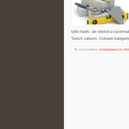
tylko hasło, ale obietnica systema
Twoich założeń. Ciekawe kategorie 
CATEGORIES:
KONSERWACJA I R