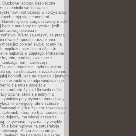
. Służbowe laptopy, bezpieczne
wieloskładnikowe logowanie,
 systemów i ostrożność w korzystaniu
icznych stają się elementami
. Nawet najlepiej zorganizowany model
j będzie narażony na ryzyko, jeśli
dstawowej dbałości o
czeństwo. Warto zauważyć, że praca
ia również sposób zarządzania.
e może już opierać swojej oceny na
zi najdłużej przy biurku albo kto
enie najbardziej zajętego. Potrzebne
e kryteria, bardziej związane z
munikacją, terminowością i
Dla wielu organizacji była to ważna
ało się, że skuteczne zarządzanie nie
głej kontroli, lecz na stawianiu jasnych
rzeniu warunków do odpowiedzialnego
mieniło się także podejście
do komfortu życia. Dla wielu osób
acy zdalnej stała się jednym z
czynników przy wyborze pracodawcy.
yłącznie o wygodę, ale o szersze
równowagi między życiem zawodowym
 Człowiek, który nie traci codziennie
 na dojazdy, ma więcej czasu na
wój, aktywność fizyczną czy zwykły
To z kolei wpływa na satysfakcję i
motywację. Praca zdalna nie jest
 idealnym dla każdego i w każdej