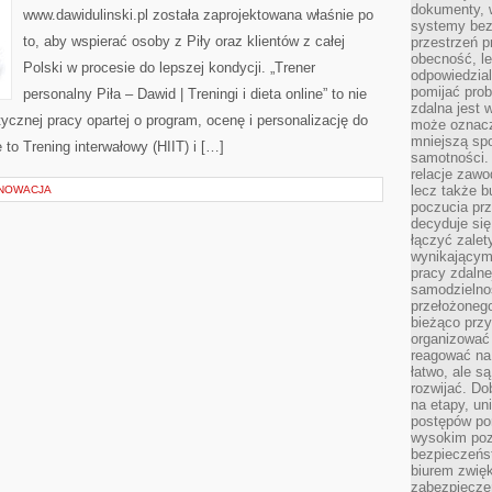
dokumenty, w
www.dawidulinski.pl została zaprojektowana właśnie po
systemy bez
to, aby wspierać osoby z Piły oraz klientów z całej
przestrzeń p
obecność, le
Polski w procesie do lepszej kondycji. „Trener
odpowiedzia
pomijać prob
personalny Piła – Dawid | Treningi i dieta online” to nie
zdalna jest 
tycznej pracy opartej o program, ocenę i personalizację do
może oznacz
mniejszą sp
to Trening interwałowy (HIIT) i […]
samotności. 
relacje zawo
lecz także b
ENOWACJA
poczucia prz
decyduje się
łączyć zalet
wynikającym
pracy zdaln
samodzielno
przełożonego
bieżąco prz
organizować 
reagować na
łatwo, ale s
rozwijać. Do
na etapy, un
postępów po
wysokim pozi
bezpieczeńs
biurem zwię
zabezpiecze