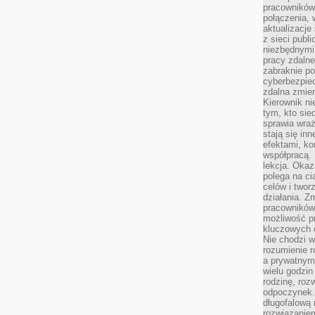
pracowników
połączenia, 
aktualizacje
z sieci publ
niezbędnymi
pracy zdalne
zabraknie po
cyberbezpie
zdalna zmien
Kierownik ni
tym, kto sied
sprawia wraż
stają się inn
efektami, ko
współpracą. 
lekcja. Okaz
polega na cią
celów i two
działania. Z
pracowników 
możliwość pr
kluczowych 
Nie chodzi w
rozumienie 
a prywatnym.
wielu godzin
rodzinę, roz
odpoczynek. 
długofalową 
rozwiązaniem