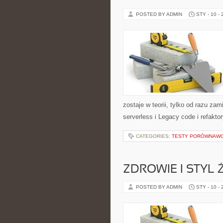
POSTED BY ADMIN
STY - 10 -
zostaje w teorii, tylko od razu z
serverless i Legacy code i refakto
CATEGORIES:
TESTY PORÓWNAWCZ
ZDROWIE I STYL 
POSTED BY ADMIN
STY - 10 -