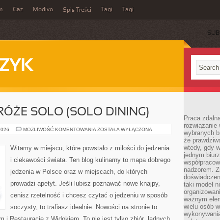
m
Gaz
Modivo
Tagi
Tagi
Spis Treści
SUB
ZYK
ÓŻE SOLO (SOLO DINING)
Praca zdalna
rozwiązanie 
KULINARNE
2026
MOŻLIWOŚĆ KOMENTOWANIA
ZOSTAŁA WYŁĄCZONA
wybranych br
PODRÓŻE
że prawdziwa
SOLO
(SOLO
wtedy, gdy 
Witamy w miejscu, które powstało z miłości do jedzenia
DINING)
jednym biurz
i ciekawości świata. Ten blog kulinarny to mapa dobrego
współpracow
nadzorem. Z
jedzenia w Polsce oraz w miejscach, do których
doświadczeni
prowadzi apetyt. Jeśli lubisz poznawać nowe knajpy,
taki model 
organizowani
cenisz rzetelność i chcesz czytać o jedzeniu w sposób
ważnym elem
wielu osób 
soczysty, to trafiasz idealnie. Nowości na stronie to
wykonywania
 i Restauracje z Widokiem. To nie jest tylko zbiór „ładnych