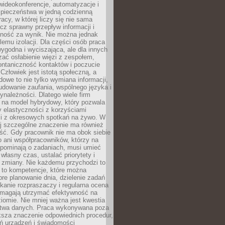
ideokonferencje, automatyzacje i
pieczeństwa w jedną codzienną
racy, w której liczy się nie sama
cz sprawny przepływ informacji i
lność za wynik. Nie można jednak
lemu izolacji. Dla części osób praca
wygodna i wyciszająca, ale dla innych
ać osłabienie więzi z zespołem,
ontaniczność kontaktów i poczucie
Człowiek jest istotą społeczną, a
dowe to nie tylko wymiana informacji,
udowanie zaufania, wspólnego języka i
ynależności. Dlatego wiele firm
 na model hybrydowy, który pozwala
y elastyczności z korzyściami
i z okresowych spotkań na żywo. W
ej szczególne znaczenie ma również
ść. Gdy pracownik nie ma obok siebie
 ani współpracowników, którzy na
ypominają o zadaniach, musi umieć
własny czas, ustalać priorytety i
 zmiany. Nie każdemu przychodzi to
ą to kompetencje, które można
bre planowanie dnia, dzielenie zadań
ikanie rozpraszaczy i regularna ocena
magają utrzymać efektywność na
omie. Nie mniej ważna jest kwestia
twa danych. Praca wykonywana poza
ksza znaczenie odpowiednich procedur,
ń urządzeń i świadomości