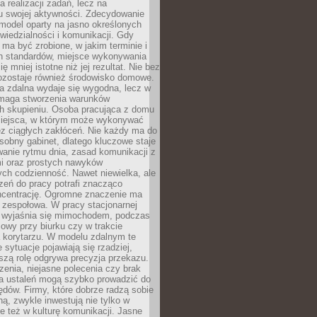
a realizacji zadań, lecz na
u swojej aktywności. Zdecydowanie
a model oparty na jasno określonych
wiedzialności i komunikacji. Gdy
ma być zrobione, w jakim terminie i
ch standardów, miejsce wykonywania
ię mniej istotne niż jej rezultat. Nie bez
ozostaje również środowisko domowe.
ca zdalna wydaje się wygodna, lecz w
maga stworzenia warunków
ch skupieniu. Osoba pracująca z domu
miejsca, w którym może wykonywać
z ciągłych zakłóceń. Nie każdy ma do
sobny gabinet, dlatego kluczowe staje
anie rytmu dnia, zasad komunikacji z
 oraz prostych nawyków
ch codzienność. Nawet niewielka, ale
rzeń do pracy potrafi znacząco
ncentrację. Ogromne znaczenie ma
 zespołowa. W pracy stacjonarnej
y wyjaśnia się mimochodem, podczas
mowy przy biurku czy w trakcie
a korytarzu. W modelu zdalnym te
 sytuacje pojawiają się rzadziej,
szą rolę odgrywa precyzja przekazu.
enia, niejasne polecenia czy brak
ia ustaleń mogą szybko prowadzić do
błędów. Firmy, które dobrze radzą sobie
ną, zwykle inwestują nie tylko w
le też w kulturę komunikacji. Jasne