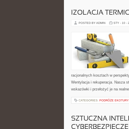
IZOLACJA TERMI
POSTED BY ADMIN
STY - 10 -
racjonalnych kosztach w perspekty
Wentylacja i rekuperacja. Nasza s
wskazówki i przełożyć je na realn
CATEGORIES:
PODRÓŻE EKOTURY
SZTUCZNA INTEL
CYBERBEZPIECZE