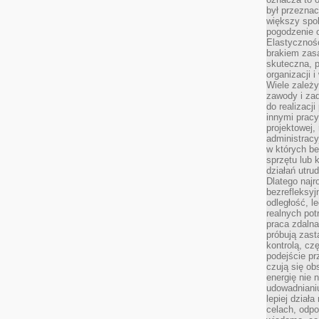
był przezna
większy spok
pogodzenie 
Elastyczność
brakiem zasa
skuteczna, p
organizacji 
Wiele zależ
zawody i zad
do realizacj
innymi pracy
projektowej,
administracy
w których be
sprzętu lub 
działań utru
Dlatego najr
bezrefleksy
odległość, 
realnych pot
praca zdalna
próbują zas
kontrolą, cz
podejście pr
czują się ob
energię nie n
udowadniani
lepiej dział
celach, odpo