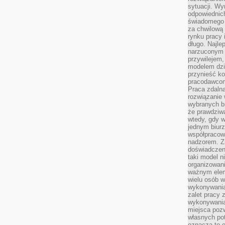
sytuacji. Wy
odpowiednich
świadomego 
za chwilową
rynku pracy 
długo. Najlep
narzuconym 
przywilejem
modelem dzia
przynieść ko
pracodawco
Praca zdalna
rozwiązanie 
wybranych br
że prawdziwa
wtedy, gdy 
jednym biurz
współpracow
nadzorem. Z
doświadczeni
taki model 
organizowani
ważnym elem
wielu osób 
wykonywania
zalet pracy 
wykonywania
miejsca pozw
własnych po
oznacza to 