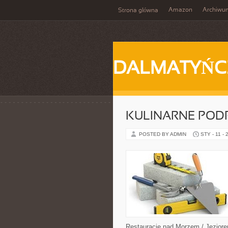
Amazon
Archiwu
Strona główna
DALMATYŃC
KULINARNE PODR
POSTED BY ADMIN
STY - 11 - 
Restauracje nad Morzem / Jeziorem