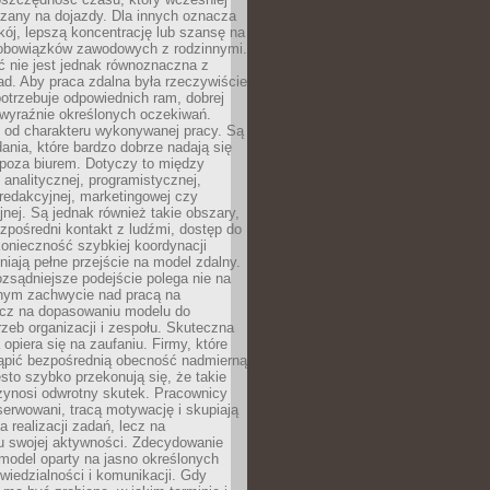
czany na dojazdy. Dla innych oznacza
ój, lepszą koncentrację lub szansę na
obowiązków zawodowych z rodzinnymi.
 nie jest jednak równoznaczna z
d. Aby praca zdalna była rzeczywiście
otrzebuje odpowiednich ram, dobrej
i wyraźnie określonych oczekiwań.
y od charakteru wykonywanej pracy. Są
ania, które bardzo dobrze nadają się
i poza biurem. Dotyczy to między
 analitycznej, programistycznej,
 redakcyjnej, marketingowej czy
jnej. Są jednak również takie obszary,
zpośredni kontakt z ludźmi, dostęp do
konieczność szybkiej koordynacji
dniają pełne przejście na model zdalny.
ozsądniejsze podejście polega nie na
jnym zachwycie nad pracą na
lecz na dopasowaniu modelu do
rzeb organizacji i zespołu. Skuteczna
 opiera się na zaufaniu. Firmy, które
tąpić bezpośrednią obecność nadmierną
ęsto szybko przekonują się, że takie
zynosi odwrotny skutek. Pracownicy
serwowani, tracą motywację i skupiają
a realizacji zadań, lecz na
u swojej aktywności. Zdecydowanie
a model oparty na jasno określonych
wiedzialności i komunikacji. Gdy