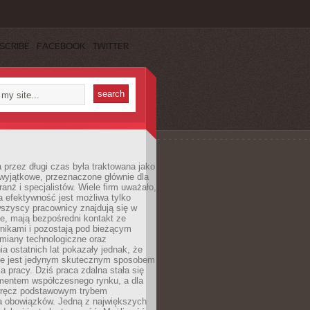
SCRIBE
FACEBOOK
TWITTER
 przez długi czas była traktowana jako
wyjątkowe, przeznaczone głównie dla
anż i specjalistów. Wiele firm uważało,
 efektywność jest możliwa tylko
wszyscy pracownicy znajdują się w
e, mają bezpośredni kontakt ze
nikami i pozostają pod bieżącym
miany technologiczne oraz
a ostatnich lat pokazały jednak, że
nie jest jedynym skutecznym sposobem
a pracy. Dziś praca zdalna stała się
entem współczesnego rynku, a dla
wręcz podstawowym trybem
 obowiązków. Jedną z największych