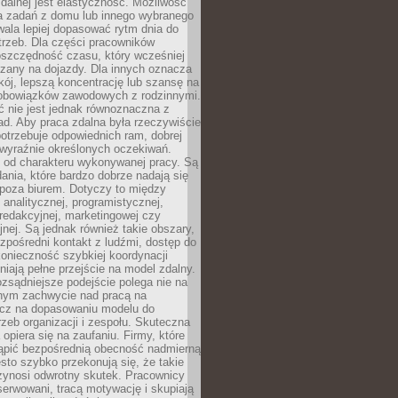
zdalnej jest elastyczność. Możliwość
 zadań z domu lub innego wybranego
ala lepiej dopasować rytm dnia do
trzeb. Dla części pracowników
oszczędność czasu, który wcześniej
czany na dojazdy. Dla innych oznacza
ój, lepszą koncentrację lub szansę na
obowiązków zawodowych z rodzinnymi.
 nie jest jednak równoznaczna z
d. Aby praca zdalna była rzeczywiście
otrzebuje odpowiednich ram, dobrej
i wyraźnie określonych oczekiwań.
y od charakteru wykonywanej pracy. Są
ania, które bardzo dobrze nadają się
i poza biurem. Dotyczy to między
 analitycznej, programistycznej,
 redakcyjnej, marketingowej czy
jnej. Są jednak również takie obszary,
zpośredni kontakt z ludźmi, dostęp do
konieczność szybkiej koordynacji
dniają pełne przejście na model zdalny.
ozsądniejsze podejście polega nie na
jnym zachwycie nad pracą na
lecz na dopasowaniu modelu do
rzeb organizacji i zespołu. Skuteczna
 opiera się na zaufaniu. Firmy, które
tąpić bezpośrednią obecność nadmierną
ęsto szybko przekonują się, że takie
zynosi odwrotny skutek. Pracownicy
serwowani, tracą motywację i skupiają