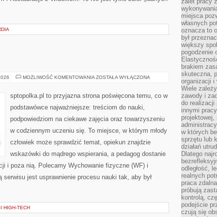
zalet pracy 
wykonywania
miejsca pozw
własnych po
RDIA
oznacza to 
był przezna
większy spok
pogodzenie 
Elastyczność
brakiem zasa
skuteczna, p
INFORMATYKA
2026
MOŻLIWOŚĆ KOMENTOWANIA
ZOSTAŁA WYŁĄCZONA
organizacji 
Wiele zależ
sptopolka.pl to przyjazna strona poświęcona temu, co w
zawody i zad
do realizacj
podstawówce najważniejsze: treściom do nauki,
innymi pracy
projektowej,
podpowiedziom na ciekawe zajęcia oraz towarzyszeniu
administracy
w codziennym uczeniu się. To miejsce, w którym młody
w których be
sprzętu lub 
człowiek może sprawdzić temat, opiekun znajdzie
działań utru
wskazówki do mądrego wspierania, a pedagog dostanie
Dlatego najr
bezrefleksy
kcji i poza nią. Polecamy Wychowanie fizyczne (WF) i
odległość, 
realnych pot
eą serwisu jest usprawnienie procesu nauki tak, aby był
praca zdalna
próbują zas
kontrolą, cz
podejście pr
I HIGH-TECH
czują się ob