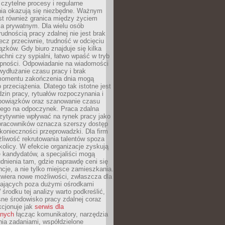
czytelne procesy i regularne
a okazują się niezbędne. Ważnym
st również granica między życiem
 prywatnym. Dla wielu osób
rudnością pracy zdalnej nie jest brak
lecz przeciwnie, trudność w odcięciu
ązków. Gdy biuro znajduje się kilka
chni czy sypialni, łatwo wpaść w tryb
tępności. Odpowiadanie na wiadomości
ydłużanie czasu pracy i brak
omentu zakończenia dnia mogą
 przeciążenia. Dlatego tak istotne jest
dzin pracy, rytuałów rozpoczynania i
bowiązków oraz szanowanie czasu
ego na odpoczynek. Praca zdalna
zytywnie wpływać na rynek pracy jako
 pracowników oznacza szerszy dostęp
 konieczności przeprowadzki. Dla firm
liwość rekrutowania talentów spoza
okolicy. W efekcie organizacje zyskują
 kandydatów, a specjaliści mogą
dnienia tam, gdzie naprawdę ceni się
cje, a nie tylko miejsce zamieszkania.
twiera nowe możliwości, zwłaszcza dla
ających poza dużymi ośrodkami
 środku tej analizy warto podkreślić,
ne środowisko pracy zdalnej coraz
kcjonuje jak
serwis dla
nych
łącząc komunikatory, narzędzia
ia zadaniami, współdzielone