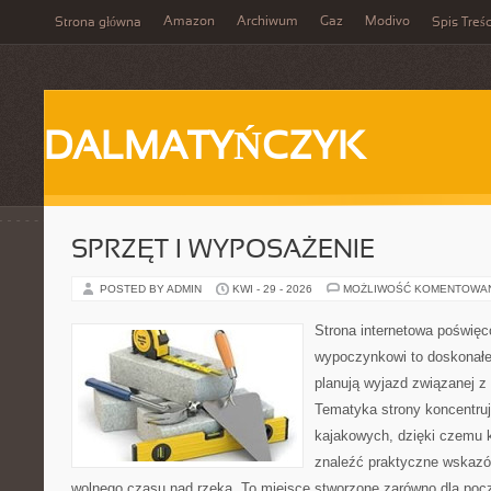
Amazon
Archiwum
Gaz
Modivo
Strona główna
Spis Treśc
DALMATYŃCZYK
SPRZĘT I WYPOSAŻENIE
POSTED BY ADMIN
KWI - 29 - 2026
MOŻLIWOŚĆ KOMENTOWA
Strona internetowa poświę
wypoczynkowi to doskonałe 
planują wyjazd związanej z
Tematyka strony koncentru
kajakowych, dzięki czemu
znaleźć praktyczne wskazó
wolnego czasu nad rzeką. To miejsce stworzone zarówno dla począ