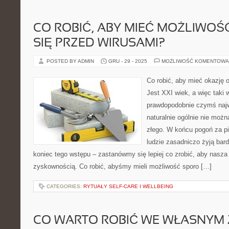
CO ROBIĆ, ABY MIEĆ MOŻLIWO
SIĘ PRZED WIRUSAMI?
POSTED BY ADMIN
GRU - 29 - 2025
MOŻLIWOŚĆ KOMENTOWA
Co robić, aby mieć okazję 
Jest XXI wiek, a więc taki 
prawdopodobnie czymś najw
naturalnie ogólnie nie możn
złego. W końcu pogoń za pi
ludzie zasadniczo żyją bar
koniec tego wstępu – zastanówmy się lepiej co zrobić, aby nasza
zyskownością. Co robić, abyśmy mieli możliwość sporo […]
CATEGORIES:
RYTUAŁY SELF-CARE I WELLBEING
CO WARTO ROBIĆ WE WŁASNYM 