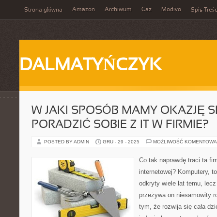
Amazon
Archiwum
Gaz
Modivo
Strona główna
Spis Treśc
DALMATYŃCZYK
W JAKI SPOSÓB MAMY OKAZJĘ S
PORADZIĆ SOBIE Z IT W FIRMIE?
POSTED BY ADMIN
GRU - 29 - 2025
MOŻLIWOŚĆ KOMENTOWA
Co tak naprawdę traci ta fi
internetowej? Komputery, to
odkryty wiele lat temu, lec
przeżywa on niesamowity ro
tym, że rozwija się cała dzi