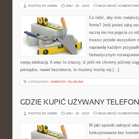
POSTED BY ADMIN
GRU - 29 - 2025
MOŻLIWOŚĆ KOMENTOWA
Co robić, aby móc zwiększ
firmie? Jeśli jesteś taką os
raczej nie ma pojęcia co ro
musisz przede wszystkim 
naprawdę każdym przypadku 
fantastycznym rozwiązanie
swoją edukacją. A więc to znaczy, iż jeśli nie chcemy później cią
pieniądze, nawet bezrobocie, to musimy trochę się […]
CATEGORIES:
HYBRYDY I PLUG-INY
GDZIE KUPIĆ UŻYWANY TELEFON
POSTED BY ADMIN
GRU - 28 - 2025
MOŻLIWOŚĆ KOMENTOWA
W jaki sposób nakręcić wł
funkcjonowanie bez komórki