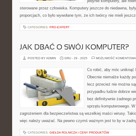
jedynie komputery, ale równ
sterowane przez człowieka. Komputery jeszcze do niedawna, był
proporcjach, co było wywołane tym, że ich twórcy nie mieli jeszc
CATEGORIES:
PRO-EXPERT
JAK DBAĆ O SWÓJ KOMPUTER?
POSTED BY ADMIN
GRU - 29 - 2025
MOŻLIWOŚĆ KOMENTOWA
Co robić, aby móc uniknąć
Obecnie niemalże każdy pos
lecz przecież nie można s
przypadku ludzie dobrze wie
bez definitywnie żadnego p
sprzętu komputerowego. W
zagrożeniem dla bezpieczeństwa są wszelkiej maści wirusy. Takic
więc należy uważać. Na pewno czymś ważnym jest to by w żadny
CATEGORIES:
GIEŁDA ROLNICZA I CENY PRODUKTÓW