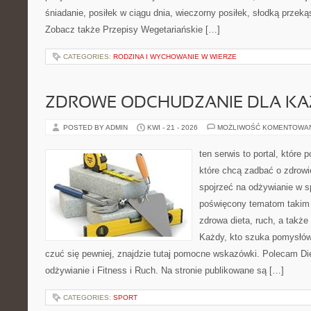
śniadanie, posiłek w ciągu dnia, wieczorny posiłek, słodką przek
Zobacz także Przepisy Wegetariańskie […]
CATEGORIES:
RODZINA I WYCHOWANIE W WIERZE
ZDROWE ODCHUDZANIE DLA K
POSTED BY ADMIN
KWI - 21 - 2026
MOŻLIWOŚĆ KOMENTOWA
ten serwis to portal, które
które chcą zadbać o zdrowi
spojrzeć na odżywianie w s
poświęcony tematom takim 
zdrowa dieta, ruch, a takż
Każdy, kto szuka pomysłów, 
czuć się pewniej, znajdzie tutaj pomocne wskazówki. Polecam D
odżywianie i Fitness i Ruch. Na stronie publikowane są […]
CATEGORIES:
SPORT