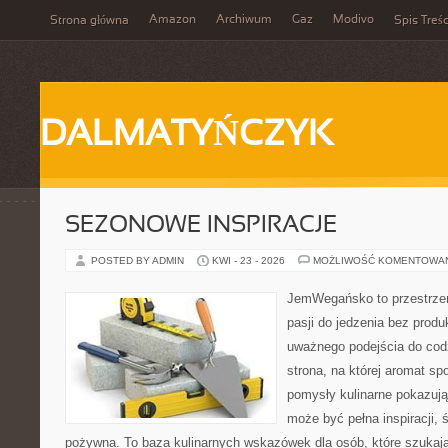
Amazon
Archiwum
Gaz
Modivo
Strona główna
Spis Treśc
DALMATYŃCZYK
SEZONOWE INSPIRACJE
POSTED BY ADMIN
KWI - 23 - 2026
MOŻLIWOŚĆ KOMENTOWA
JemWegańsko to przestrzeń
pasji do jedzenia bez prod
uważnego podejścia do cod
strona, na której aromat spo
pomysły kulinarne pokazują
może być pełna inspiracji, 
pożywna. To baza kulinarnych wskazówek dla osób, które szukaj