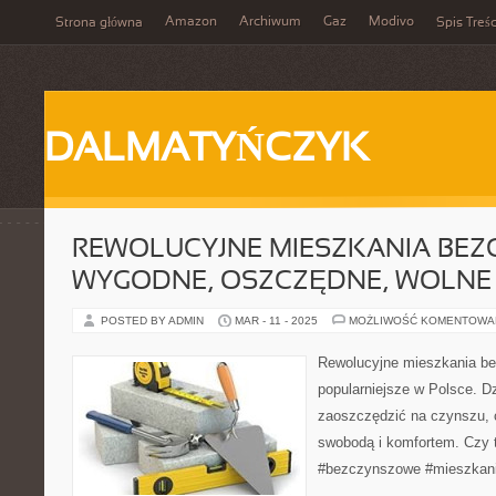
Amazon
Archiwum
Gaz
Modivo
Strona główna
Spis Treśc
DALMATYŃCZYK
REWOLUCYJNE MIESZKANIA BEZ
WYGODNE, OSZCZĘDNE, WOLNE
POSTED BY ADMIN
MAR - 11 - 2025
MOŻLIWOŚĆ KOMENTOWA
Rewolucyjne mieszkania be
popularniejsze w Polsce. D
zaoszczędzić na czynszu, 
swobodą i komfortem. Czy 
#bezczynszowe #mieszkani