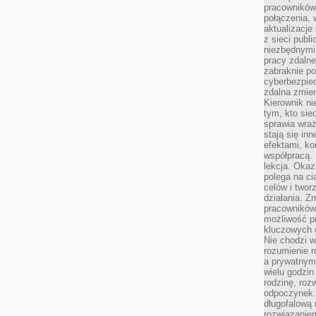
pracowników
połączenia, 
aktualizacje
z sieci publ
niezbędnymi
pracy zdalne
zabraknie po
cyberbezpie
zdalna zmien
Kierownik ni
tym, kto sied
sprawia wraż
stają się inn
efektami, ko
współpracą. 
lekcja. Okaz
polega na cią
celów i two
działania. Z
pracowników 
możliwość pr
kluczowych 
Nie chodzi w
rozumienie 
a prywatnym.
wielu godzin
rodzinę, roz
odpoczynek. 
długofalową 
rozwiązaniem