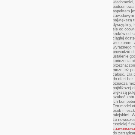
wiadomości, 
podsumowani
aspektem je
zawodowym a
największą t
dyscypliny, 
się od obowi
kroków od ku
ciągłej dos
wieczorem, w
wyraźnego m
prowadzić do
ustalenie go
kończenia o
przeznaczon
może też po
całość. Dla
do ofert bez
oznacza moż
najbliższej 
większą pulę
szukać zatru
ich kompeten
Ten model o
osób mieszk
miejskimi. W
że nowoczes
częściej fun
zaawansowa
do zarządzan