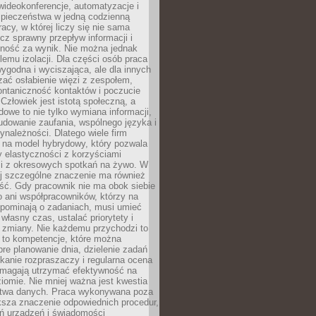
ideokonferencje, automatyzacje i
pieczeństwa w jedną codzienną
racy, w której liczy się nie sama
cz sprawny przepływ informacji i
lność za wynik. Nie można jednak
lemu izolacji. Dla części osób praca
wygodna i wyciszająca, ale dla innych
ać osłabienie więzi z zespołem,
ontaniczność kontaktów i poczucie
Człowiek jest istotą społeczną, a
dowe to nie tylko wymiana informacji,
udowanie zaufania, wspólnego języka i
ynależności. Dlatego wiele firm
 na model hybrydowy, który pozwala
y elastyczności z korzyściami
i z okresowych spotkań na żywo. W
ej szczególne znaczenie ma również
ść. Gdy pracownik nie ma obok siebie
 ani współpracowników, którzy na
ypominają o zadaniach, musi umieć
własny czas, ustalać priorytety i
 zmiany. Nie każdemu przychodzi to
ą to kompetencje, które można
bre planowanie dnia, dzielenie zadań
ikanie rozpraszaczy i regularna ocena
magają utrzymać efektywność na
omie. Nie mniej ważna jest kwestia
twa danych. Praca wykonywana poza
ksza znaczenie odpowiednich procedur,
ń urządzeń i świadomości