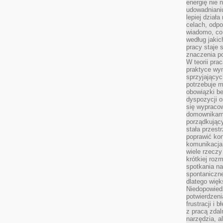
energię nie n
udowadniani
lepiej dział
celach, odpo
wiadomo, co 
według jaki
pracy staje s
znaczenia p
W teorii pra
praktyce wy
sprzyjający
potrzebuje 
obowiązki be
dyspozycji o
się wypracow
domownikami
porządkujący
stała przest
poprawić ko
komunikacja
wiele rzecz
krótkiej roz
spotkania n
spontaniczne
dlatego więk
Niedopowiedz
potwierdzen
frustracji i 
z pracą zdal
narzędzia, a