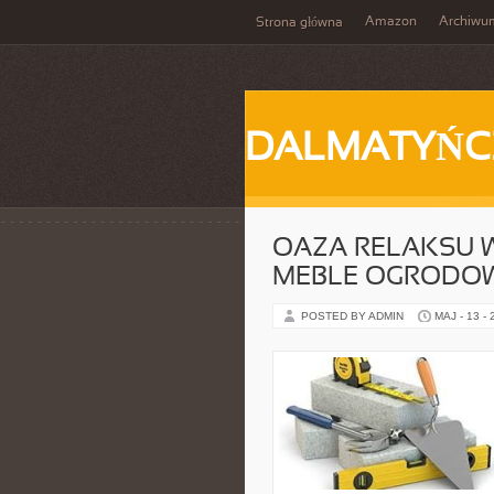
Amazon
Archiwu
Strona główna
DALMATYŃC
OAZA RELAKSU W
MEBLE OGRODO
POSTED BY ADMIN
MAJ - 13 -