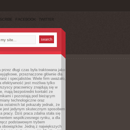
SCRIBE
FACEBOOK
TWITTER
 przez długi czas była traktowana jako
wyjątkowe, przeznaczone głównie dla
anż i specjalistów. Wiele firm uważało,
 efektywność jest możliwa tylko
wszyscy pracownicy znajdują się w
e, mają bezpośredni kontakt ze
nikami i pozostają pod bieżącym
miany technologiczne oraz
a ostatnich lat pokazały jednak, że
nie jest jedynym skutecznym sposobem
a pracy. Dziś praca zdalna stała się
entem współczesnego rynku, a dla
wręcz podstawowym trybem
 obowiązków. Jedną z największych