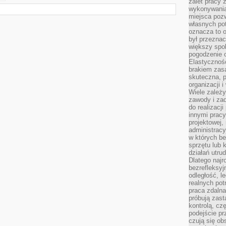
zalet pracy 
wykonywania
miejsca pozw
własnych po
oznacza to 
był przezna
większy spok
pogodzenie 
Elastyczność
brakiem zasa
skuteczna, p
organizacji 
Wiele zależ
zawody i zad
do realizacj
innymi pracy
projektowej,
administracy
w których be
sprzętu lub 
działań utru
Dlatego najr
bezrefleksy
odległość, 
realnych pot
praca zdalna
próbują zas
kontrolą, cz
podejście pr
czują się ob