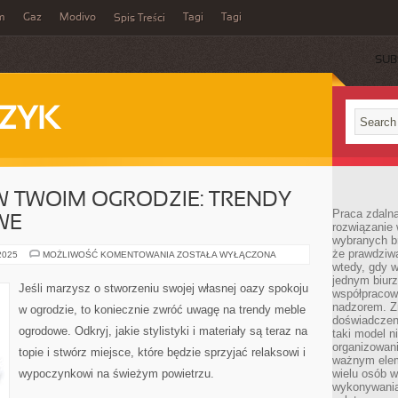
m
Gaz
Modivo
Tagi
Tagi
Spis Treści
SUB
ZYK
 TWOIM OGRODZIE: TRENDY
Praca zdalna
WE
rozwiązanie 
wybranych br
że prawdziwa
OAZA
 2025
MOŻLIWOŚĆ KOMENTOWANIA
ZOSTAŁA WYŁĄCZONA
RELAKSU
wtedy, gdy 
W
jednym biurz
TWOIM
Jeśli marzysz o stworzeniu swojej własnej oazy spokoju
współpracow
OGRODZIE:
TRENDY
nadzorem. Z
w ogrodzie, to koniecznie zwróć uwagę na trendy meble
MEBLE
doświadczeni
OGRODOWE
ogrodowe. Odkryj, jakie stylistyki i materiały są teraz na
taki model 
organizowani
topie i stwórz miejsce, które będzie sprzyjać relaksowi i
ważnym elem
wypoczynkowi na świeżym powietrzu.
wielu osób 
wykonywania