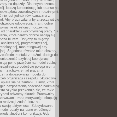
czany na dojazdy. Dla innych oznacza
ój, lepszą koncentrację lub szansę na
obowiązków zawodowych z rodzinnymi.
 nie jest jednak równoznaczna z
d. Aby praca zdalna była rzeczywiście
otrzebuje odpowiednich ram, dobrej
i wyraźnie określonych oczekiwań.
y od charakteru wykonywanej pracy. Są
ania, które bardzo dobrze nadają się
i poza biurem. Dotyczy to między
 analitycznej, programistycznej,
 redakcyjnej, marketingowej czy
jnej. Są jednak również takie obszary,
zpośredni kontakt z ludźmi, dostęp do
konieczność szybkiej koordynacji
dniają pełne przejście na model zdalny.
ozsądniejsze podejście polega nie na
jnym zachwycie nad pracą na
lecz na dopasowaniu modelu do
rzeb organizacji i zespołu. Skuteczna
 opiera się na zaufaniu. Firmy, które
tąpić bezpośrednią obecność nadmierną
ęsto szybko przekonują się, że takie
zynosi odwrotny skutek. Pracownicy
serwowani, tracą motywację i skupiają
a realizacji zadań, lecz na
u swojej aktywności. Zdecydowanie
a model oparty na jasno określonych
wiedzialności i komunikacji. Gdy