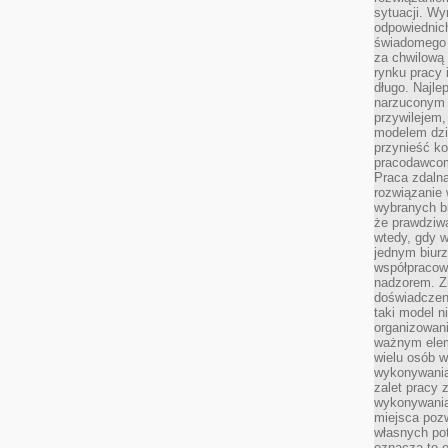
sytuacji. Wy
odpowiednich
świadomego 
za chwilową
rynku pracy 
długo. Najlep
narzuconym 
przywilejem
modelem dzia
przynieść ko
pracodawco
Praca zdalna
rozwiązanie 
wybranych br
że prawdziwa
wtedy, gdy 
jednym biurz
współpracow
nadzorem. Z
doświadczeni
taki model 
organizowani
ważnym elem
wielu osób 
wykonywania
zalet pracy 
wykonywania
miejsca pozw
własnych po
oznacza to 