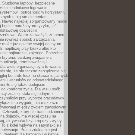
. Służbowe laptopy, bezpieczne
wieloskładnikowe logowanie,
 systemów i ostrożność w korzystaniu
icznych stają się elementami
. Nawet najlepiej zorganizowany model
j będzie narażony na ryzyko, jeśli
dstawowej dbałości o
czeństwo. Warto zauważyć, że praca
ia również sposób zarządzania.
e może już opierać swojej oceny na
zi najdłużej przy biurku albo kto
enie najbardziej zajętego. Potrzebne
e kryteria, bardziej związane z
munikacją, terminowością i
Dla wielu organizacji była to ważna
ało się, że skuteczne zarządzanie nie
głej kontroli, lecz na stawianiu jasnych
rzeniu warunków do odpowiedzialnego
mieniło się także podejście
do komfortu życia. Dla wielu osób
acy zdalnej stała się jednym z
czynników przy wyborze pracodawcy.
yłącznie o wygodę, ale o szersze
równowagi między życiem zawodowym
 Człowiek, który nie traci codziennie
 na dojazdy, ma więcej czasu na
wój, aktywność fizyczną czy zwykły
To z kolei wpływa na satysfakcję i
motywację. Praca zdalna nie jest
 idealnym dla każdego i w każdej