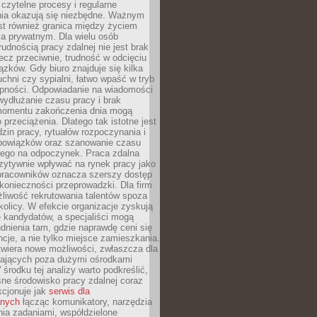
czytelne procesy i regularne
a okazują się niezbędne. Ważnym
st również granica między życiem
 prywatnym. Dla wielu osób
rudnością pracy zdalnej nie jest brak
lecz przeciwnie, trudność w odcięciu
ązków. Gdy biuro znajduje się kilka
chni czy sypialni, łatwo wpaść w tryb
tępności. Odpowiadanie na wiadomości
ydłużanie czasu pracy i brak
omentu zakończenia dnia mogą
 przeciążenia. Dlatego tak istotne jest
dzin pracy, rytuałów rozpoczynania i
bowiązków oraz szanowanie czasu
ego na odpoczynek. Praca zdalna
zytywnie wpływać na rynek pracy jako
 pracowników oznacza szerszy dostęp
 konieczności przeprowadzki. Dla firm
liwość rekrutowania talentów spoza
okolicy. W efekcie organizacje zyskują
 kandydatów, a specjaliści mogą
dnienia tam, gdzie naprawdę ceni się
cje, a nie tylko miejsce zamieszkania.
twiera nowe możliwości, zwłaszcza dla
ających poza dużymi ośrodkami
 środku tej analizy warto podkreślić,
ne środowisko pracy zdalnej coraz
kcjonuje jak
serwis dla
nych
łącząc komunikatory, narzędzia
ia zadaniami, współdzielone