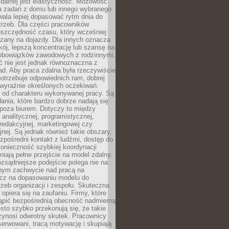
zdalnej jest elastyczność. Możliwość
 zadań z domu lub innego wybranego
ala lepiej dopasować rytm dnia do
trzeb. Dla części pracowników
oszczędność czasu, który wcześniej
czany na dojazdy. Dla innych oznacza
ój, lepszą koncentrację lub szansę na
obowiązków zawodowych z rodzinnymi.
 nie jest jednak równoznaczna z
d. Aby praca zdalna była rzeczywiście
otrzebuje odpowiednich ram, dobrej
i wyraźnie określonych oczekiwań.
y od charakteru wykonywanej pracy. Są
ania, które bardzo dobrze nadają się
i poza biurem. Dotyczy to między
 analitycznej, programistycznej,
 redakcyjnej, marketingowej czy
jnej. Są jednak również takie obszary,
zpośredni kontakt z ludźmi, dostęp do
konieczność szybkiej koordynacji
dniają pełne przejście na model zdalny.
ozsądniejsze podejście polega nie na
jnym zachwycie nad pracą na
lecz na dopasowaniu modelu do
rzeb organizacji i zespołu. Skuteczna
 opiera się na zaufaniu. Firmy, które
tąpić bezpośrednią obecność nadmierną
ęsto szybko przekonują się, że takie
zynosi odwrotny skutek. Pracownicy
serwowani, tracą motywację i skupiają