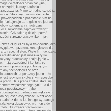
maga dojrzałości organizacyjnej,
 narzędzi, kultury zaufania i
zarządzania. Mimo to trudno uznać ją
 modę. Stała się trwałym elementem
i prawdopodobnie pozostanie nim na
iej funkcjonuje tam, gdzie nie jest ani
obowiązkiem, ani chaotycznym
, lecz świadomie zaprojektowanym
łania. Gdy tak się dzieje, potrafi
rzyści zarówno pracownikom, jak i
m.
 przez długi czas była traktowana jako
wyjątkowe, przeznaczone głównie dla
anż i specjalistów. Wiele firm uważało,
 efektywność jest możliwa tylko
wszyscy pracownicy znajdują się w
e, mają bezpośredni kontakt ze
nikami i pozostają pod bieżącym
miany technologiczne oraz
a ostatnich lat pokazały jednak, że
nie jest jedynym skutecznym sposobem
a pracy. Dziś praca zdalna stała się
entem współczesnego rynku, a dla
wręcz podstawowym trybem
 obowiązków. Jedną z największych
zdalnej jest elastyczność. Możliwość
 zadań z domu lub innego wybranego
ala lepiej dopasować rytm dnia do
trzeb. Dla części pracowników
oszczędność czasu, który wcześniej