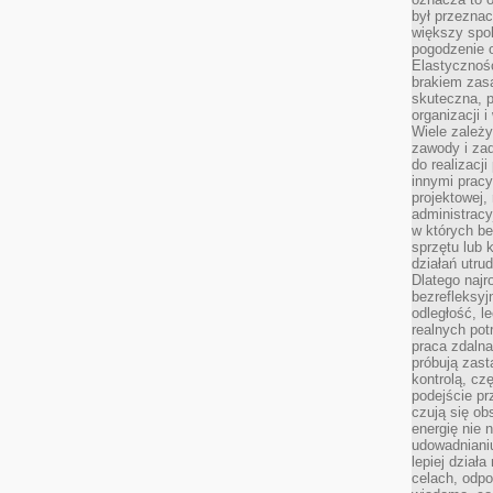
był przezna
większy spok
pogodzenie 
Elastyczność
brakiem zasa
skuteczna, p
organizacji 
Wiele zależ
zawody i zad
do realizacj
innymi pracy
projektowej,
administracy
w których be
sprzętu lub 
działań utru
Dlatego najr
bezrefleksy
odległość, 
realnych pot
praca zdalna
próbują zas
kontrolą, cz
podejście pr
czują się ob
energię nie n
udowadniani
lepiej dział
celach, odpo