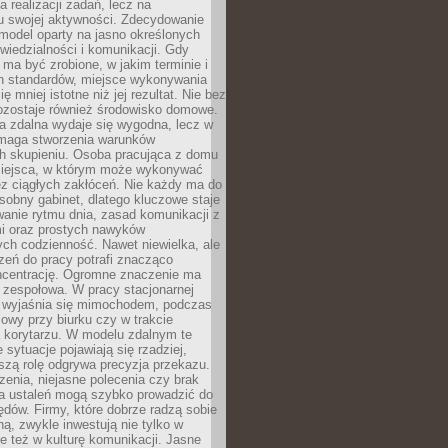
a realizacji zadań, lecz na
u swojej aktywności. Zdecydowanie
a model oparty na jasno określonych
wiedzialności i komunikacji. Gdy
ma być zrobione, w jakim terminie i
ch standardów, miejsce wykonywania
ię mniej istotne niż jej rezultat. Nie bez
ozostaje również środowisko domowe.
ca zdalna wydaje się wygodna, lecz w
maga stworzenia warunków
ch skupieniu. Osoba pracująca z domu
miejsca, w którym może wykonywać
z ciągłych zakłóceń. Nie każdy ma do
sobny gabinet, dlatego kluczowe staje
anie rytmu dnia, zasad komunikacji z
 oraz prostych nawyków
ch codzienność. Nawet niewielka, ale
rzeń do pracy potrafi znacząco
ncentrację. Ogromne znaczenie ma
 zespołowa. W pracy stacjonarnej
y wyjaśnia się mimochodem, podczas
mowy przy biurku czy w trakcie
a korytarzu. W modelu zdalnym te
 sytuacje pojawiają się rzadziej,
szą rolę odgrywa precyzja przekazu.
enia, niejasne polecenia czy brak
ia ustaleń mogą szybko prowadzić do
błędów. Firmy, które dobrze radzą sobie
ną, zwykle inwestują nie tylko w
le też w kulturę komunikacji. Jasne