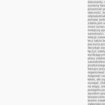
dokumenty, w
systemy bez
przestrzeń p
obecność, le
odpowiedzia
pomijać prob
zdalna jest 
może oznacz
mniejszą sp
samotności. 
relacje zawo
lecz także b
poczucia prz
decyduje się
łączyć zalet
wynikającym
pracy zdaln
samodzielno
przełożonego
bieżąco prz
organizować 
reagować na
łatwo, ale s
rozwijać. Do
na etapy, un
postępów po
wysokim pozi
bezpieczeńs
biurem zwię
zabezpiecze