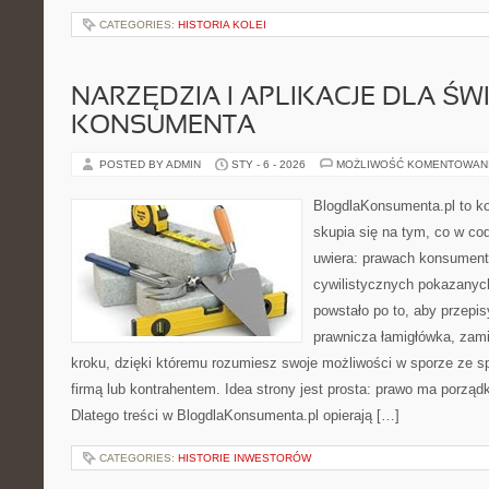
CATEGORIES:
HISTORIA KOLEI
NARZĘDZIA I APLIKACJE DLA Ś
KONSUMENTA
POSTED BY ADMIN
STY - 6 - 2026
MOŻLIWOŚĆ KOMENTOWAN
BlogdlaKonsumenta.pl to kon
skupia się na tym, co w co
uwiera: prawach konsument
cywilistycznych pokazanych
powstało po to, aby przepis
prawnicza łamigłówka, zami
kroku, dzięki któremu rozumiesz swoje możliwości w sporze ze 
firmą lub kontrahentem. Idea strony jest prosta: prawo ma porząd
Dlatego treści w BlogdlaKonsumenta.pl opierają […]
CATEGORIES:
HISTORIE INWESTORÓW