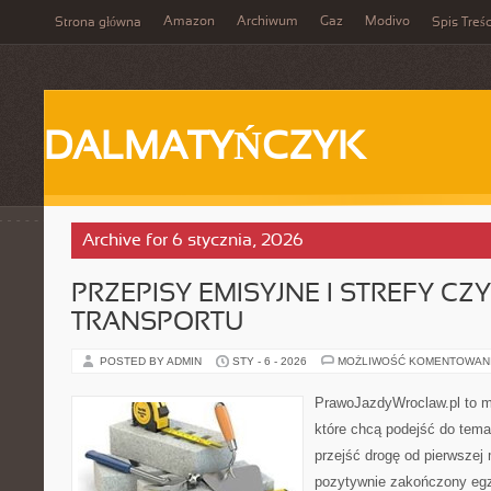
Amazon
Archiwum
Gaz
Modivo
Strona główna
Spis Treśc
DALMATYŃCZYK
Archive for 6 stycznia, 2026
PRZEPISY EMISYJNE I STREFY CZ
TRANSPORTU
POSTED BY ADMIN
STY - 6 - 2026
MOŻLIWOŚĆ KOMENTOWAN
PrawoJazdyWroclaw.pl to m
które chcą podejść do tema
przejść drogę od pierwszej 
pozytywnie zakończony egz