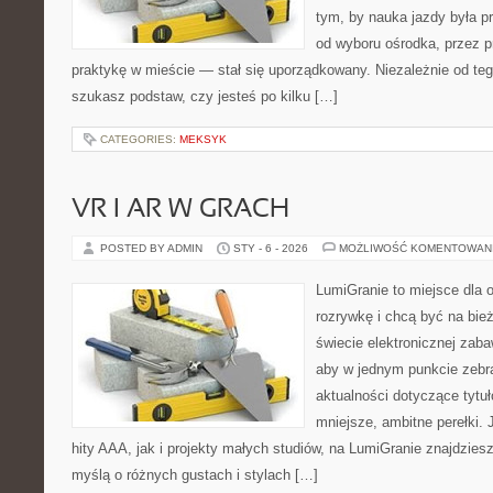
tym, by nauka jazdy była p
od wyboru ośrodka, przez pr
praktykę w mieście — stał się uporządkowany. Niezależnie od teg
szukasz podstaw, czy jesteś po kilku […]
CATEGORIES:
MEKSYK
VR I AR W GRACH
POSTED BY ADMIN
STY - 6 - 2026
MOŻLIWOŚĆ KOMENTOWAN
LumiGranie to miejsce dla 
rozrywkę i chcą być na bież
świecie elektronicznej zaba
aby w jednym punkcie zebrać
aktualności dotyczące tytuł
mniejsze, ambitne perełki. 
hity AAA, jak i projekty małych studiów, na LumiGranie znajdzies
myślą o różnych gustach i stylach […]