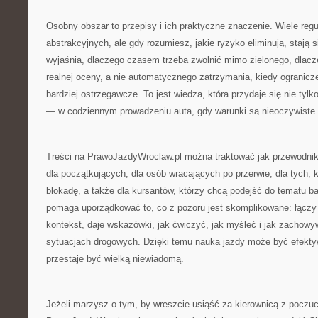
Osobny obszar to przepisy i ich praktyczne znaczenie. Wiele reg
abstrakcyjnych, ale gdy rozumiesz, jakie ryzyko eliminują, stają s
wyjaśnia, dlaczego czasem trzeba zwolnić mimo zielonego, dlac
realnej oceny, a nie automatycznego zatrzymania, kiedy ogranicze
bardziej ostrzegawcze. To jest wiedza, która przydaje się nie tylko
— w codziennym prowadzeniu auta, gdy warunki są nieoczywiste.
Treści na PrawoJazdyWroclaw.pl można traktować jak przewodnik
dla początkujących, dla osób wracających po przerwie, dla tych,
blokadę, a także dla kursantów, którzy chcą podejść do tematu bar
pomaga uporządkować to, co z pozoru jest skomplikowane: łączy 
kontekst, daje wskazówki, jak ćwiczyć, jak myśleć i jak zachow
sytuacjach drogowych. Dzięki temu nauka jazdy może być efekty
przestaje być wielką niewiadomą.
Jeżeli marzysz o tym, by wreszcie usiąść za kierownicą z poczuc