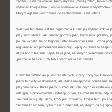
zadaniu, a nie na wyniku. Kiedy myślisz „muszę zdać”, łatwo o 
wykonać kolejne kroki”, rośnie opanowanie. PrawoJazdyWroclaw.p
którym egzamin jest czymś do zaplanowania, a nie loterią.
Ważnym tematem jest też organizacja kursu: jak wybrać szkołę j
przy instruktorze, jak układać godziny jazd, kiedy robić przerwy, j
jak nie wypalić się po tygodniu intensywnego uczenia. Strona podp
regularność niż jednorazowe maratony. Lepiej 2–3 krótsze sesje n
długa noc z testami. Lepiej kilka jazd, na których świadomie ćwi
„jeżdżenie bez celu”. W ten sposób rozwijasz nawyki.
PrawoJazdyWroclaw.pl jest też dla tych, którzy chcą być kierow
jazdy to nie tylko dokument, ale realna umiejętność poruszania si
przypomina o kulturze jazdy, o szacunku dla innych uczestników
odstępu, o przewidywaniu sytuacji, o tym, że czasem lepiej odpuś
Tak buduje się styl jazdy, który jest rozważny. Dzięki temu po z
zaczynasz od zera, tylko masz fundament, na którym da się spoko