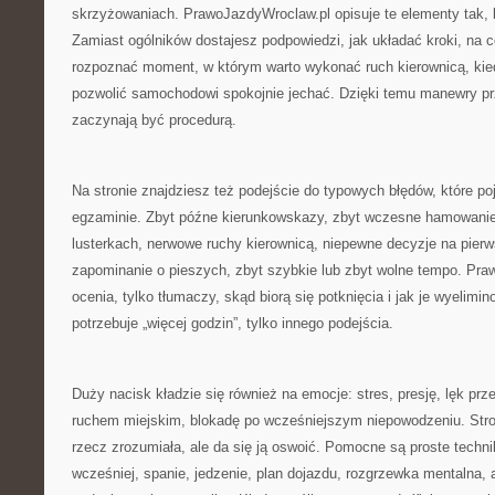
skrzyżowaniach. PrawoJazdyWroclaw.pl opisuje te elementy tak, 
Zamiast ogólników dostajesz podpowiedzi, jak układać kroki, na 
rozpoznać moment, w którym warto wykonać ruch kierownicą, ki
pozwolić samochodowi spokojnie jechać. Dzięki temu manewry prz
zaczynają być procedurą.
Na stronie znajdziesz też podejście do typowych błędów, które poj
egzaminie. Zbyt późne kierunkowskazy, zbyt wczesne hamowanie,
lusterkach, nerwowe ruchy kierownicą, niepewne decyzje na pier
zapominanie o pieszych, zbyt szybkie lub zbyt wolne tempo. Pra
ocenia, tylko tłumaczy, skąd biorą się potknięcia i jak je wyelimi
potrzebuje „więcej godzin”, tylko innego podejścia.
Duży nacisk kładzie się również na emocje: stres, presję, lęk pr
ruchem miejskim, blokadę po wcześniejszym niepowodzeniu. Stro
rzecz zrozumiała, ale da się ją oswoić. Pomocne są proste techni
wcześniej, spanie, jedzenie, plan dojazdu, rozgrzewka mentalna, 