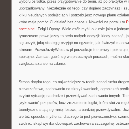
wyboru ośrodka, przez przygotowanie do teorii, aż po praktykę w 
uporządkowany. Niezależnie od tego, czy dopiero zaczynasz i sz
kilku nieudanych podejściach i potrzebujesz nowego planu działan
które mają pomóc Ci działać bez chaosu. Nowości na portalu to
P
specjalne
i Felgi i Opony. Wiele osób myśli o kursie jako o jedny
tymczasem prawo jazdy to seria małych decyzji: kiedy zacząć, j
się uczyć, jaką strategię przyjąć na egzamin, jak ćwiczyć manewr
stresem. PrawoJazdyWroclaw.pl porządkuje te sprawy i pokazuje
spokojne. Zamiast gubić się w sprzecznych poradach, można skup
zwiększa szanse na zdanie.
Strona dotyka tego, co najważniejsze w teorii: zasad ruchu drog
pierwszeństwa, zachowania na skrzyżowaniach, ograniczeń prędko
czytać sytuację na drodze i przewidywać zachowania innych. To n
„wykuwanie” przepisów, lecz zrozumienie logiki, która stoi za regu
teoretyczne stają się mniej losowe, a bardziej przewidywalne. Ucz
ale też sposobu myślenia: dlaczego tu jest pierwszeństwo, czem
zwolnić, skąd wynika obowiązek zachowania szczególnej ostrożn