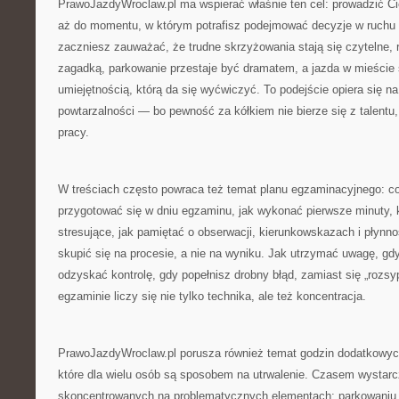
PrawoJazdyWroclaw.pl ma wspierać właśnie ten cel: prowadzić Ci
aż do momentu, w którym potrafisz podejmować decyzje w ruchu 
zaczniesz zauważać, że trudne skrzyżowania stają się czytelne, 
zagadką, parkowanie przestaje być dramatem, a jazda w mieście s
umiejętnością, którą da się wyćwiczyć. To podejście opiera się na 
powtarzalności — bo pewność za kółkiem nie bierze się z talentu
pracy.
W treściach często powraca też temat planu egzaminacyjnego: co 
przygotować się w dniu egzaminu, jak wykonać pierwsze minuty, k
stresujące, jak pamiętać o obserwacji, kierunkowskazach i płynno
skupić się na procesie, a nie na wyniku. Jak utrzymać uwagę, gdy
odzyskać kontrolę, gdy popełnisz drobny błąd, zamiast się „rozsy
egzaminie liczy się nie tylko technika, ale też koncentracja.
PrawoJazdyWroclaw.pl porusza również temat godzin dodatkowych
które dla wielu osób są sposobem na utrwalenie. Czasem wystarc
skoncentrowanych na problematycznych elementach: parkowaniu, 