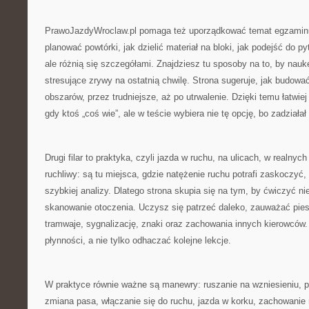
PrawoJazdyWroclaw.pl pomaga też uporządkować temat egzaminu
planować powtórki, jak dzielić materiał na bloki, jak podejść do p
ale różnią się szczegółami. Znajdziesz tu sposoby na to, by nauk
stresujące zrywy na ostatnią chwilę. Strona sugeruje, jak budow
obszarów, przez trudniejsze, aż po utrwalenie. Dzięki temu łatwi
gdy ktoś „coś wie”, ale w teście wybiera nie tę opcję, bo zadziałał
Drugi filar to praktyka, czyli jazda w ruchu, na ulicach, w realn
ruchliwy: są tu miejsca, gdzie natężenie ruchu potrafi zaskoczy
szybkiej analizy. Dlatego strona skupia się na tym, by ćwiczyć nie
skanowanie otoczenia. Uczysz się patrzeć daleko, zauważać pie
tramwaje, sygnalizację, znaki oraz zachowania innych kierowców.
płynności, a nie tylko odhaczać kolejne lekcje.
W praktyce równie ważne są manewry: ruszanie na wzniesieniu, p
zmiana pasa, włączanie się do ruchu, jazda w korku, zachowanie 