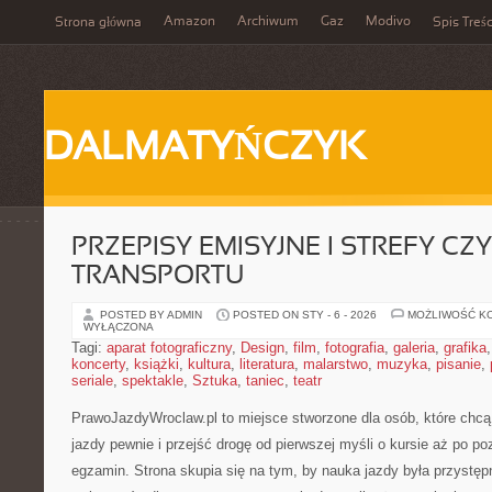
Amazon
Archiwum
Gaz
Modivo
Strona główna
Spis Treśc
DALMATYŃCZYK
PRZEPISY EMISYJNE I STREFY CZ
TRANSPORTU
POSTED BY ADMIN
POSTED ON STY - 6 - 2026
MOŻLIWOŚĆ K
WYŁĄCZONA
Tagi:
aparat fotograficzny
,
Design
,
film
,
fotografia
,
galeria
,
grafika
koncerty
,
książki
,
kultura
,
literatura
,
malarstwo
,
muzyka
,
pisanie
,
seriale
,
spektakle
,
Sztuka
,
taniec
,
teatr
PrawoJazdyWroclaw.pl to miejsce stworzone dla osób, które chcą
jazdy pewnie i przejść drogę od pierwszej myśli o kursie aż po 
egzamin. Strona skupia się na tym, by nauka jazdy była przystęp