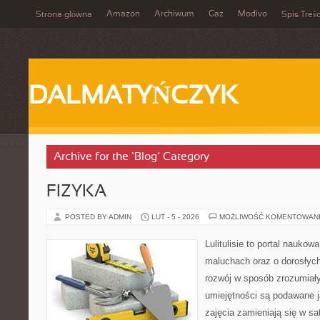
Amazon
Archiwum
Gaz
Modivo
Strona główna
Spis Treśc
DALMATYŃCZYK
Archive for the ‘Blog’ Category
FIZYKA
POSTED BY ADMIN
LUT - 5 - 2026
MOŻLIWOŚĆ KOMENTOWAN
Lulitulisie to portal nauko
maluchach oraz o dorosłych
rozwój w sposób zrozumiały
umiejętności są podawane 
zajęcia zamieniają się w sa