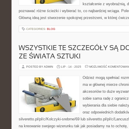
kształcenie z wyobraźnią,
poznawać różne ścieżki i wybierać to, co najbardziej wciąga. Pole
Główną ideą jest stworzenie spokojnej przestrzeni, w której ćwic
CATEGORIES:
BLOG
WSZYSTKIE TE SZCZEGÓŁY SĄ D
ZE ŚWIATA SZTUKI
POSTED BY ADMIN
LIP - 14 - 2025
MOŻLIWOŚĆ KOMENTOWAN
Odzież mogą spełniać rozma
ma w głównej mierze chron
akcesoriów to duże wyzwan
sobie sama radę z ogranicz
wybierania dla siebie należ
oraz odpowiednich dodatkó
silveretto.pl/pl/c/Kolczyki-srebrne/69 lub silveretto.pl/pl/c/Lancu
na kreowanie swojego wizerunku tak jak posiadamy na to ochotę, a