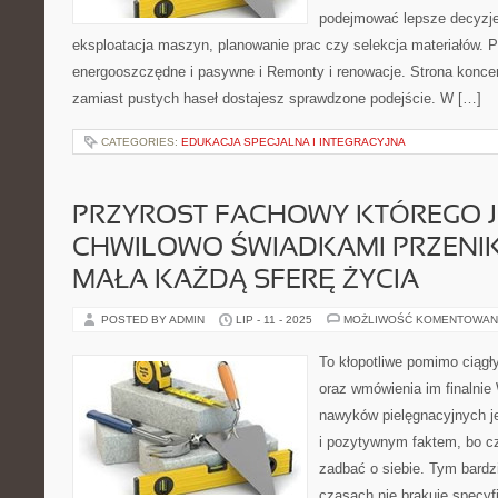
podejmować lepsze decyzje
eksploatacja maszyn, planowanie prac czy selekcja materiałów.
energooszczędne i pasywne i Remonty i renowacje. Strona koncent
zamiast pustych haseł dostajesz sprawdzone podejście. W […]
CATEGORIES:
EDUKACJA SPECJALNA I INTEGRACYJNA
PRZYROST FACHOWY KTÓREGO 
CHWILOWO ŚWIADKAMI PRZENIK
MAŁA KAŻDĄ SFERĘ ŻYCIA
POSTED BY ADMIN
LIP - 11 - 2025
MOŻLIWOŚĆ KOMENTOWAN
To kłopotliwe pomimo ciągły
oraz wmówienia im finalnie
nawyków pielęgnacyjnych j
i pozytywnym faktem, bo c
zadbać o siebie. Tym bardzi
czasach nie brakuje specyfi