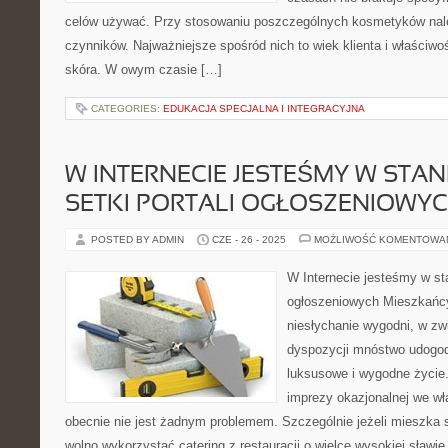
celów używać. Przy stosowaniu poszczególnych kosmetyków nale
czynników. Najważniejsze spośród nich to wiek klienta i właściwo
skóra. W owym czasie […]
CATEGORIES:
EDUKACJA SPECJALNA I INTEGRACYJNA
W INTERNECIE JESTEŚMY W STA
SETKI PORTALI OGŁOSZENIOWY
POSTED BY ADMIN
CZE - 26 - 2025
MOŻLIWOŚĆ KOMENTOWA
W Internecie jesteśmy w st
ogłoszeniowych Mieszkańc
niesłychanie wygodni, w zw
dyspozycji mnóstwo udogodn
luksusowe i wygodne życie
imprezy okazjonalnej we w
obecnie nie jest żadnym problemem. Szczególnie jeżeli mieszka
wolno wykorzystać catering z restauracji o wielce wysokiej sławie. 