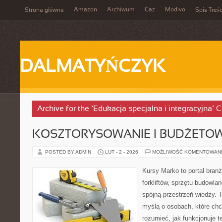
Amazon
Archiwum
Gaz
Modivo
Strona główna
Spis Treśc
DALMATYŃCZYK
Archive for the ‘Edukacja specjalna i integracyjna’ 
KOSZTORYSOWANIE I BUDŻETO
POSTED BY ADMIN
LUT - 2 - 2026
MOŻLIWOŚĆ KOMENTOWAN
Kursy Marko to portal branż
forkliftów, sprzętu budowla
spójną przestrzeń wiedzy. 
myślą o osobach, które chc
rozumieć, jak funkcjonuje te