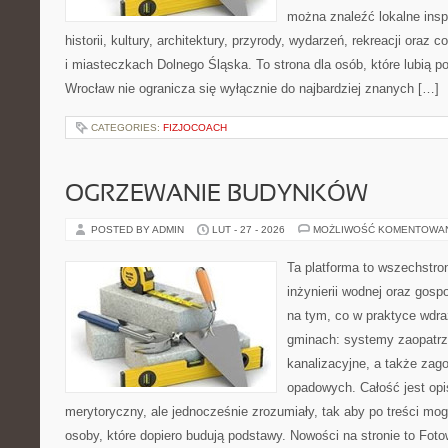
można znaleźć lokalne insp
historii, kultury, architektury, przyrody, wydarzeń, rekreacji oraz
i miasteczkach Dolnego Śląska. To strona dla osób, które lubią
Wrocław nie ogranicza się wyłącznie do najbardziej znanych […]
CATEGORIES:
FIZJOCOACH
OGRZEWANIE BUDYNKÓW
POSTED BY ADMIN
LUT - 27 - 2026
MOŻLIWOŚĆ KOMENTOWA
Ta platforma to wszechstro
inżynierii wodnej oraz gosp
na tym, co w praktyce wdra
gminach: systemy zaopatr
kanalizacyjne, a także za
opadowych. Całość jest op
merytoryczny, ale jednocześnie zrozumiały, tak aby po treści mog
osoby, które dopiero budują podstawy. Nowości na stronie to Fot