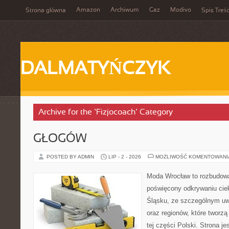
Amazon
Archiwum
Gaz
Modivo
Strona główna
Spis Treśc
DALMATYŃCZYK
Archive for the ‘Fizjocoach’ Category
GŁOGÓW
POSTED BY ADMIN
LIP - 2 - 2026
MOŻLIWOŚĆ KOMENTOWAN
Moda Wrocław to rozbudowa
poświęcony odkrywaniu ci
Śląsku, ze szczególnym uw
oraz regionów, które tworzą
tej części Polski. Strona j