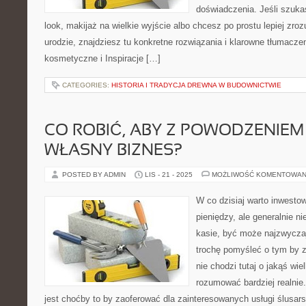
doświadczenia. Jeśli szuka
look, makijaż na wielkie wyjście albo chcesz po prostu lepiej zroz
urodzie, znajdziesz tu konkretne rozwiązania i klarowne tłumacze
kosmetyczne i Inspiracje […]
CATEGORIES:
HISTORIA I TRADYCJA DREWNA W BUDOWNICTWIE
CO ROBIĆ, ABY Z POWODZENIE
WŁASNY BIZNES?
POSTED BY ADMIN
LIS - 21 - 2025
MOŻLIWOŚĆ KOMENTOWAN
W co dzisiaj warto inwesto
pieniędzy, ale generalnie n
kasie, być może najzwyczaj
trochę pomyśleć o tym by 
nie chodzi tutaj o jakąś wie
rozumować bardziej realnie
jest choćby to by zaoferować dla zainteresowanych usługi ślusars