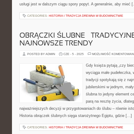
usługi jest w dalszym ciągu spory popyt. A generalnie, aby mieć 
CATEGORIES:
HISTORIA I TRADYCJA DREWNA W BUDOWNICTWIE
OBRĄCZKI ŚLUBNE – TRADYCYJNE
NAJNOWSZE TRENDY
POSTED BY ADMIN
CZE - 5 - 2025
MOŻLIWOŚĆ KOMENTOWAN
Gdy księża pytają „czy bie
wyciąga małe pudełeczka, 
tradycji spotykają się z na
jubilerskimi w jednym, mał
ślubna to jedyny element ce
parą na resztę życia, dlateg
najważniejszych decyzji w przygotowaniach do ślubu – równie isto
Historia obrączek ślubnych sięga starożytnego Egiptu, gdzie […]
CATEGORIES:
HISTORIA I TRADYCJA DREWNA W BUDOWNICTWIE