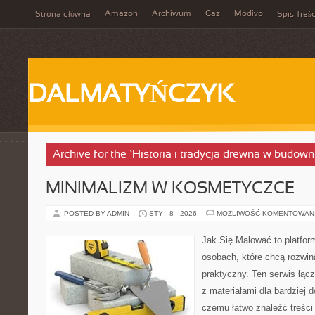
Amazon
Archiwum
Gaz
Modivo
Strona główna
Spis Treśc
DALMATYŃCZYK
Archive for the ‘Historia i tradycja drewna w budown
MINIMALIZM W KOSMETYCZCE
POSTED BY ADMIN
STY - 8 - 2026
MOŻLIWOŚĆ KOMENTOWAN
Jak Się Malować to platfor
osobach, które chcą rozwi
praktyczny. Ten serwis łącz
z materiałami dla bardziej 
czemu łatwo znaleźć treśc