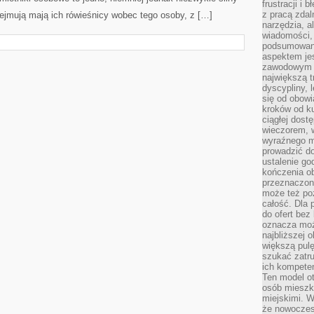
frustracji i 
z pracą zdal
ejmują mają ich rówieśnicy wobec tego osoby, z […]
narzędzia, a
wiadomości, 
podsumowani
aspektem je
zawodowym a
największą t
dyscypliny, 
się od obowi
kroków od ku
ciągłej dos
wieczorem, w
wyraźnego m
prowadzić do
ustalenie go
kończenia o
przeznaczon
może też po
całość. Dla
do ofert bez
oznacza moż
najbliższej 
większą pulę
szukać zatru
ich kompeten
Ten model o
osób mieszk
miejskimi. W
że nowoczes