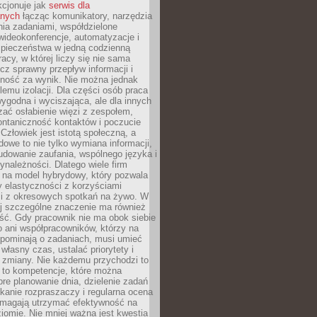
kcjonuje jak
serwis dla
nych
łącząc komunikatory, narzędzia
ia zadaniami, współdzielone
ideokonferencje, automatyzacje i
pieczeństwa w jedną codzienną
racy, w której liczy się nie sama
cz sprawny przepływ informacji i
lność za wynik. Nie można jednak
lemu izolacji. Dla części osób praca
wygodna i wyciszająca, ale dla innych
ać osłabienie więzi z zespołem,
ontaniczność kontaktów i poczucie
Człowiek jest istotą społeczną, a
dowe to nie tylko wymiana informacji,
udowanie zaufania, wspólnego języka i
ynależności. Dlatego wiele firm
 na model hybrydowy, który pozwala
y elastyczności z korzyściami
i z okresowych spotkań na żywo. W
ej szczególne znaczenie ma również
ść. Gdy pracownik nie ma obok siebie
 ani współpracowników, którzy na
ypominają o zadaniach, musi umieć
własny czas, ustalać priorytety i
 zmiany. Nie każdemu przychodzi to
ą to kompetencje, które można
bre planowanie dnia, dzielenie zadań
ikanie rozpraszaczy i regularna ocena
magają utrzymać efektywność na
omie. Nie mniej ważna jest kwestia