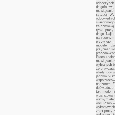
odpoczynek. 
długofalową 
rozwiązaniem
sytuacji. Wy
odpowiednich
świadomego 
za chwilową
rynku pracy 
długo. Najlep
narzuconym 
przywilejem
modelem dzia
przynieść ko
pracodawco
Praca zdalna
rozwiązanie 
wybranych br
że prawdziwa
wtedy, gdy 
jednym biurz
współpracow
nadzorem. Z
doświadczeni
taki model 
organizowani
ważnym elem
wielu osób 
wykonywania
zalet pracy 
wykonywania