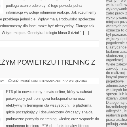
ważnym elem
wielu osób 
podlega ocenie odbiorcy. Z tego powodu jedna
wykonywania
informacja wywołuje odmienne reakcje. Jak rozumiemy
zalet pracy 
wykonywania
ie przebiega jednolicie. Wpływ mają środowisko społeczne
miejsca pozw
ednoznaczny dla innej może być nieczytelny. Dlatego tak
własnych po
oznacza to 
. W tym miejscu Genetyka biologia klasa 8 dział 1 […]
był przezna
większy spok
pogodzenie 
Elastyczność
brakiem zasa
skuteczna, p
organizacji 
EŻYM POWIETRZU I TRENING Z
Wiele zależ
zawody i zad
do realizacj
innymi pracy
TRENING
projektowej,
2025
MOŻLIWOŚĆ KOMENTOWANIA
ZOSTAŁA WYŁĄCZONA
NA
administracy
ŚWIEŻYM
w których be
POWIETRZU
PT6.pl to nowoczesny serwis online, który w całości
I
sprzętu lub 
TRENING
działań utru
poświęcony jest treningowi funkcjonalnemu oraz
Z
Dlatego najr
TECHNOLOGIĄ
efektywnym treningom dla wszystkich. To platforma,
bezrefleksy
odległość, 
gdzie początkujący i doświadczony ćwiczący znajdą
realnych pot
praktyczne pomysły na trening, wiedzę oraz wsparcie do
praca zdalna
próbują zas
regularnego treningu. PT6.pl – funkcjonalny fitness