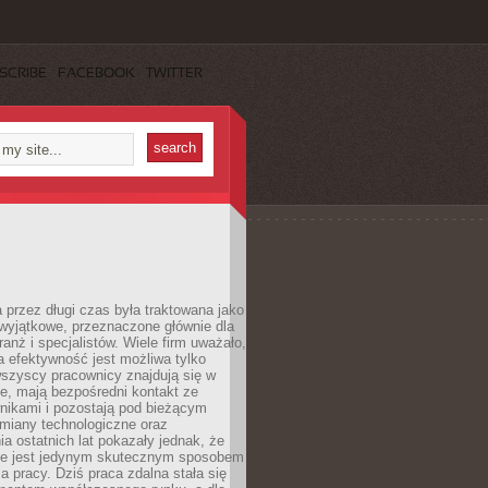
SCRIBE
FACEBOOK
TWITTER
 przez długi czas była traktowana jako
wyjątkowe, przeznaczone głównie dla
anż i specjalistów. Wiele firm uważało,
 efektywność jest możliwa tylko
wszyscy pracownicy znajdują się w
e, mają bezpośredni kontakt ze
nikami i pozostają pod bieżącym
miany technologiczne oraz
a ostatnich lat pokazały jednak, że
nie jest jedynym skutecznym sposobem
a pracy. Dziś praca zdalna stała się