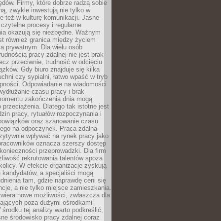
błędów. Firmy, które dobrze radzą sobie
ną, zwykle inwestują nie tylko w
le też w kulturę komunikacji. Jasne
czytelne procesy i regularne
a okazują się niezbędne. Ważnym
st również granica między życiem
 prywatnym. Dla wielu osób
rudnością pracy zdalnej nie jest brak
lecz przeciwnie, trudność w odcięciu
ązków. Gdy biuro znajduje się kilka
chni czy sypialni, łatwo wpaść w tryb
tępności. Odpowiadanie na wiadomości
ydłużanie czasu pracy i brak
omentu zakończenia dnia mogą
 przeciążenia. Dlatego tak istotne jest
dzin pracy, rytuałów rozpoczynania i
bowiązków oraz szanowanie czasu
ego na odpoczynek. Praca zdalna
zytywnie wpływać na rynek pracy jako
 pracowników oznacza szerszy dostęp
 konieczności przeprowadzki. Dla firm
liwość rekrutowania talentów spoza
okolicy. W efekcie organizacje zyskują
 kandydatów, a specjaliści mogą
dnienia tam, gdzie naprawdę ceni się
cje, a nie tylko miejsce zamieszkania.
twiera nowe możliwości, zwłaszcza dla
ających poza dużymi ośrodkami
 środku tej analizy warto podkreślić,
ne środowisko pracy zdalnej coraz