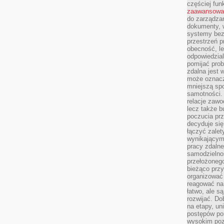
częściej fun
zaawansowa
do zarządzan
dokumenty, w
systemy bez
przestrzeń p
obecność, le
odpowiedzia
pomijać prob
zdalna jest 
może oznacz
mniejszą sp
samotności. 
relacje zawo
lecz także b
poczucia prz
decyduje się
łączyć zalet
wynikającym
pracy zdaln
samodzielno
przełożonego
bieżąco prz
organizować 
reagować na
łatwo, ale s
rozwijać. Do
na etapy, un
postępów po
wysokim pozi