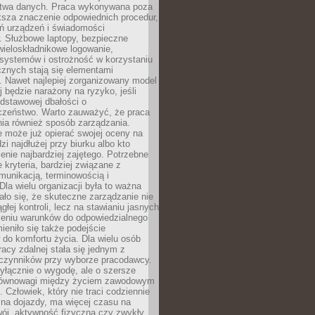
twa danych. Praca wykonywana poza
ksza znaczenie odpowiednich procedur,
ń urządzeń i świadomości
. Służbowe laptopy, bezpieczne
wieloskładnikowe logowanie,
 systemów i ostrożność w korzystaniu
icznych stają się elementami
. Nawet najlepiej zorganizowany model
j będzie narażony na ryzyko, jeśli
dstawowej dbałości o
czeństwo. Warto zauważyć, że praca
ia również sposób zarządzania.
e może już opierać swojej oceny na
zi najdłużej przy biurku albo kto
enie najbardziej zajętego. Potrzebne
e kryteria, bardziej związane z
munikacją, terminowością i
Dla wielu organizacji była to ważna
ało się, że skuteczne zarządzanie nie
głej kontroli, lecz na stawianiu jasnych
rzeniu warunków do odpowiedzialnego
mieniło się także podejście
do komfortu życia. Dla wielu osób
acy zdalnej stała się jednym z
czynników przy wyborze pracodawcy.
yłącznie o wygodę, ale o szersze
równowagi między życiem zawodowym
 Człowiek, który nie traci codziennie
 na dojazdy, ma więcej czasu na
wój, aktywność fizyczną czy zwykły