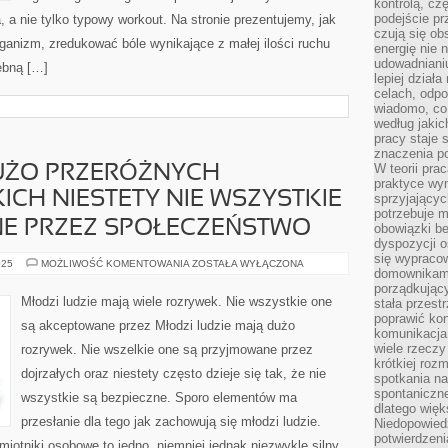
kontrolą, cz
podejście pr
a, a nie tylko typowy workout. Na stronie prezentujemy, jak
czują się ob
ganizm, zredukować bóle wynikające z małej ilości ruchu
energię nie n
udowadniani
ebną […]
lepiej dział
celach, odpo
wiadomo, co 
według jaki
pracy staje s
znaczenia p
W teorii pra
UŻO PRZERÓŻNYCH
praktyce wy
ICH NIESTETY NIE WSZYSTKIE
sprzyjający
potrzebuje 
E PRZEZ SPOŁECZEŃSTWO
obowiązki be
dyspozycji o
się wypracow
MŁODZIEŻ
025
MOŻLIWOŚĆ KOMENTOWANIA
ZOSTAŁA WYŁĄCZONA
domownikami
MA
DUŻO
porządkujący
PRZERÓŻNYCH
Młodzi ludzie mają wiele rozrywek. Nie wszystkie one
stała przest
ROZRYWEK,
poprawić ko
Z
są akceptowane przez Młodzi ludzie mają dużo
JAKICH
komunikacja
NIESTETY
wiele rzecz
rozrywek. Nie wszelkie one są przyjmowane przez
NIE
WSZYSTKIE
krótkiej roz
dojrzałych oraz niestety często dzieje się tak, że nie
SĄ
spotkania n
AKCEPTOWANE
spontaniczne
PRZEZ
wszystkie są bezpieczne. Sporo elementów ma
SPOŁECZEŃSTWO
dlatego więk
przesłanie dla tego jak zachowują się młodzi ludzie.
Niedopowiedz
potwierdzen
miotniki osobowe to jedno, niemniej jednak niezwykle silny