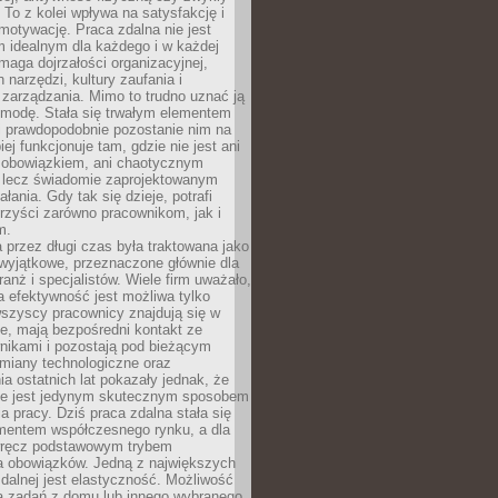
To z kolei wpływa na satysfakcję i
motywację. Praca zdalna nie jest
 idealnym dla każdego i w każdej
maga dojrzałości organizacyjnej,
 narzędzi, kultury zaufania i
zarządzania. Mimo to trudno uznać ją
 modę. Stała się trwałym elementem
i prawdopodobnie pozostanie nim na
iej funkcjonuje tam, gdzie nie jest ani
obowiązkiem, ani chaotycznym
, lecz świadomie zaprojektowanym
łania. Gdy tak się dzieje, potrafi
rzyści zarówno pracownikom, jak i
m.
 przez długi czas była traktowana jako
wyjątkowe, przeznaczone głównie dla
anż i specjalistów. Wiele firm uważało,
 efektywność jest możliwa tylko
wszyscy pracownicy znajdują się w
e, mają bezpośredni kontakt ze
nikami i pozostają pod bieżącym
miany technologiczne oraz
a ostatnich lat pokazały jednak, że
nie jest jedynym skutecznym sposobem
a pracy. Dziś praca zdalna stała się
entem współczesnego rynku, a dla
wręcz podstawowym trybem
 obowiązków. Jedną z największych
zdalnej jest elastyczność. Możliwość
 zadań z domu lub innego wybranego