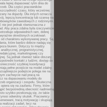
ala lepiej dopasować rytm dnia do
trzeb. Dla części pracowników
oszczędność czasu, który wcześniej
czany na dojazdy. Dla innych oznacza
ój, lepszą koncentrację lub szansę na
obowiązków zawodowych z rodzinnymi.
 nie jest jednak równoznaczna z
d. Aby praca zdalna była rzeczywiście
otrzebuje odpowiednich ram, dobrej
i wyraźnie określonych oczekiwań.
y od charakteru wykonywanej pracy. Są
ania, które bardzo dobrze nadają się
i poza biurem. Dotyczy to między
 analitycznej, programistycznej,
 redakcyjnej, marketingowej czy
jnej. Są jednak również takie obszary,
zpośredni kontakt z ludźmi, dostęp do
konieczność szybkiej koordynacji
dniają pełne przejście na model zdalny.
ozsądniejsze podejście polega nie na
jnym zachwycie nad pracą na
lecz na dopasowaniu modelu do
rzeb organizacji i zespołu. Skuteczna
 opiera się na zaufaniu. Firmy, które
tąpić bezpośrednią obecność nadmierną
ęsto szybko przekonują się, że takie
zynosi odwrotny skutek. Pracownicy
serwowani, tracą motywację i skupiają
a realizacji zadań, lecz na