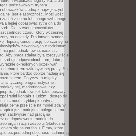
entem współczesnego rynku, a dla
wręcz podstawowym trybem
 obowiązków. Jedną z największych
zdalnej jest elastyczność. Możliwość
 zadań z domu lub innego wybranego
ala lepiej dopasować rytm dnia do
trzeb. Dla części pracowników
oszczędność czasu, który wcześniej
czany na dojazdy. Dla innych oznacza
ój, lepszą koncentrację lub szansę na
obowiązków zawodowych z rodzinnymi.
 nie jest jednak równoznaczna z
d. Aby praca zdalna była rzeczywiście
otrzebuje odpowiednich ram, dobrej
i wyraźnie określonych oczekiwań.
y od charakteru wykonywanej pracy. Są
ania, które bardzo dobrze nadają się
i poza biurem. Dotyczy to między
 analitycznej, programistycznej,
 redakcyjnej, marketingowej czy
jnej. Są jednak również takie obszary,
zpośredni kontakt z ludźmi, dostęp do
konieczność szybkiej koordynacji
dniają pełne przejście na model zdalny.
ozsądniejsze podejście polega nie na
jnym zachwycie nad pracą na
lecz na dopasowaniu modelu do
rzeb organizacji i zespołu. Skuteczna
 opiera się na zaufaniu. Firmy, które
tąpić bezpośrednią obecność nadmierną