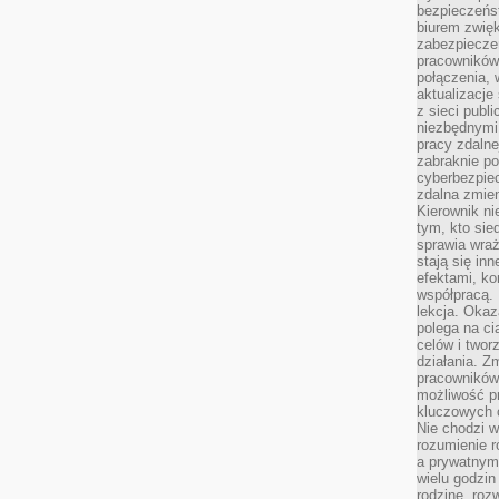
bezpieczeńs
biurem zwię
zabezpiecze
pracowników
połączenia, 
aktualizacje
z sieci publ
niezbędnymi
pracy zdalne
zabraknie po
cyberbezpie
zdalna zmien
Kierownik ni
tym, kto sied
sprawia wraż
stają się inn
efektami, ko
współpracą. 
lekcja. Okaz
polega na cią
celów i two
działania. Z
pracowników 
możliwość pr
kluczowych 
Nie chodzi w
rozumienie 
a prywatnym.
wielu godzin
rodzinę, roz