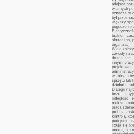
miejsca pozw
własnych po
oznacza to 
był przezna
większy spok
pogodzenie 
Elastyczność
brakiem zasa
skuteczna, p
organizacji 
Wiele zależ
zawody i zad
do realizacj
innymi pracy
projektowej,
administracy
w których be
sprzętu lub 
działań utru
Dlatego najr
bezrefleksy
odległość, 
realnych pot
praca zdalna
próbują zas
kontrolą, cz
podejście pr
czują się ob
energię nie n