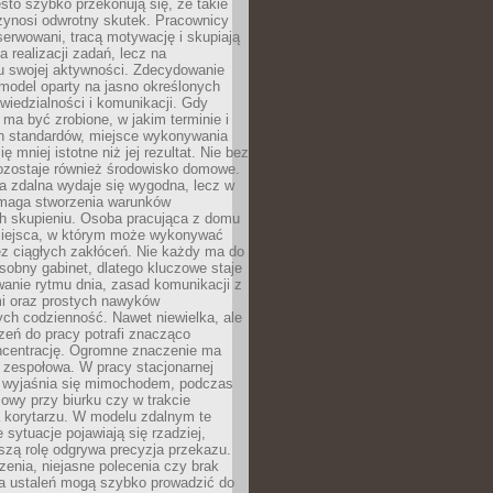
ęsto szybko przekonują się, że takie
zynosi odwrotny skutek. Pracownicy
serwowani, tracą motywację i skupiają
a realizacji zadań, lecz na
u swojej aktywności. Zdecydowanie
a model oparty na jasno określonych
wiedzialności i komunikacji. Gdy
ma być zrobione, w jakim terminie i
ch standardów, miejsce wykonywania
ię mniej istotne niż jej rezultat. Nie bez
ozostaje również środowisko domowe.
ca zdalna wydaje się wygodna, lecz w
maga stworzenia warunków
ch skupieniu. Osoba pracująca z domu
miejsca, w którym może wykonywać
z ciągłych zakłóceń. Nie każdy ma do
sobny gabinet, dlatego kluczowe staje
anie rytmu dnia, zasad komunikacji z
 oraz prostych nawyków
ch codzienność. Nawet niewielka, ale
rzeń do pracy potrafi znacząco
ncentrację. Ogromne znaczenie ma
 zespołowa. W pracy stacjonarnej
y wyjaśnia się mimochodem, podczas
mowy przy biurku czy w trakcie
a korytarzu. W modelu zdalnym te
 sytuacje pojawiają się rzadziej,
szą rolę odgrywa precyzja przekazu.
enia, niejasne polecenia czy brak
ia ustaleń mogą szybko prowadzić do