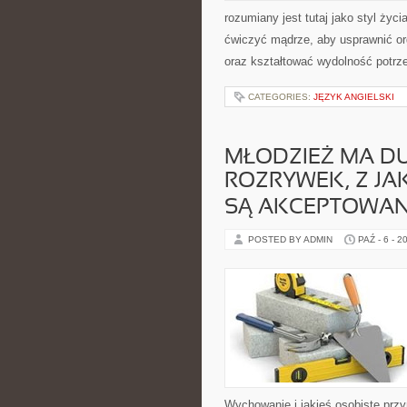
rozumiany jest tutaj jako styl życi
ćwiczyć mądrze, aby usprawnić or
oraz kształtować wydolność potrz
CATEGORIES:
JĘZYK ANGIELSKI
MŁODZIEŻ MA D
ROZRYWEK, Z JAK
SĄ AKCEPTOWAN
POSTED BY ADMIN
PAŹ - 6 - 2
Wychowanie i jakieś osobiste przy