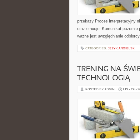
przekazy Proces interpretacyjny n
oraz emocje. Komunikat pozornie j
ważne jest uwzględnianie odbiorcy
CATEGORIES:
JĘZYK ANGIELSKI
TRENING NA ŚWI
TECHNOLOGIĄ
POSTED BY ADMIN
LIS - 29 - 