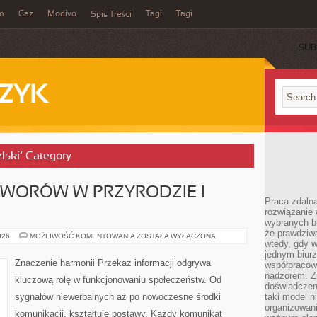
m
Gaz
Modivo
Tagi
Tagi
Spis Treści
SUB
ZYK
elski’ Category
TWORÓW W PRZYRODZIE I
Praca zdalna
rozwiązanie 
wybranych br
że prawdziwa
ZNACZENIE
026
MOŻLIWOŚĆ KOMENTOWANIA
ZOSTAŁA WYŁĄCZONA
wtedy, gdy 
ROZTWORÓW
W
jednym biurz
PRZYRODZIE
Znaczenie harmonii Przekaz informacji odgrywa
współpracow
I
ORGANIZMACH
nadzorem. Z
kluczową rolę w funkcjonowaniu społeczeństw. Od
doświadczeni
sygnałów niewerbalnych aż po nowoczesne środki
taki model 
organizowani
komunikacji, kształtuje postawy. Każdy komunikat