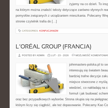
żyjemy na co dzień. To ins
na którym można znaleźć teksty dotyczące zarówno słynnych reali
pomysłów związanych z urządzaniem mieszkania. Polecamy Wnętr
stronie czytelnik trafia do […]
CATEGORIES:
KONFUCJANIZM
L’ORÉAL GROUP (FRANCJA)
POSTED BY ADMIN
LUT - 23 - 2026
MOŻLIWOŚĆ KOMENTOWA
johnmasters-polska.pl to se
interesują się światem bea
bardziej trafne decyzje zak
miejsce stworzone z myślą o
wiedzieć, co nakładają na c
formuł i jak budować schem
oraz bez przypadkowych wyborów. Strona skupia się na pielęgnacj
którym liczy się ciągłość, ale też dopasowanie. Polecamy Kao Cor