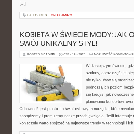
[…]
CATEGORIES:
KONFUCJANIZM
KOBIETA W ŚWIECIE MODY: JAK
SWÓJ UNIKALNY STYL!
POSTED BY ADMIN
CZE - 19 - 2025
MOŻLIWOŚĆ KOMENTOWA
W dzisiejszym świecie, gdzi
szalony, coraz częściej się
nie tylko ułatwiają organiz
podnoszą ich poziom bezpi
się kiedyś, jak nowoczesn
planowanie koncertów, ev
Odpowiedź jest prosta: to świat cyfrowych narzędzi, które rewoluc
zarządzamy i promujemy nasze przedsięwzięcia. Jeśli interesuje 
koniecznie warto spojrzeć na najnowsze trendy w technologii i ich