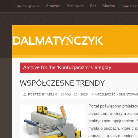
Amazon
Archiwum
Gaz
Modivo
Strona główna
Spis Treśc
DALMATYŃCZYK
Archive for the ‘Konfucjanizm’ Category
WSPÓŁCZESNE TRENDY
POSTED BY ADMIN
KWI - 16 - 2026
MOŻLIWOŚĆ KOMENTOWA
Portal poświęcony projektow
przestrzeń, w którym zaint
praktycznym spojrzeniem. S
myślą o osobach, które chcą
aranżacji, a także tendencj