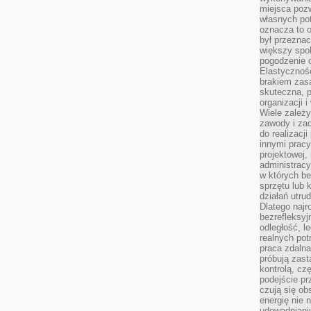
miejsca pozw
własnych po
oznacza to 
był przezna
większy spok
pogodzenie 
Elastyczność
brakiem zasa
skuteczna, p
organizacji 
Wiele zależ
zawody i zad
do realizacj
innymi pracy
projektowej,
administracy
w których be
sprzętu lub 
działań utru
Dlatego najr
bezrefleksy
odległość, 
realnych pot
praca zdalna
próbują zas
kontrolą, cz
podejście pr
czują się ob
energię nie n
udowadniani