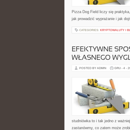
Pizza Dog Field liczy się praktyka
jak prowadzić wyprażanie i jak do
CATEGORIES:
KRYPTOWALUTY I B
EFEKTYWNE SPO
WŁASNEGO WYG
POSTED BY ADMIN
GRU - 4 - 
studniówka to i tak jedno z ważni
zastanówmy, co zatem może zrobić