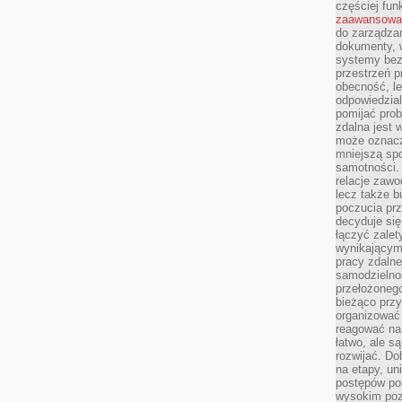
częściej fun
zaawansowa
do zarządzan
dokumenty, w
systemy bez
przestrzeń p
obecność, le
odpowiedzia
pomijać prob
zdalna jest 
może oznacz
mniejszą sp
samotności. 
relacje zawo
lecz także b
poczucia prz
decyduje się
łączyć zalet
wynikającym
pracy zdaln
samodzielno
przełożonego
bieżąco prz
organizować 
reagować na
łatwo, ale s
rozwijać. Do
na etapy, un
postępów po
wysokim pozi