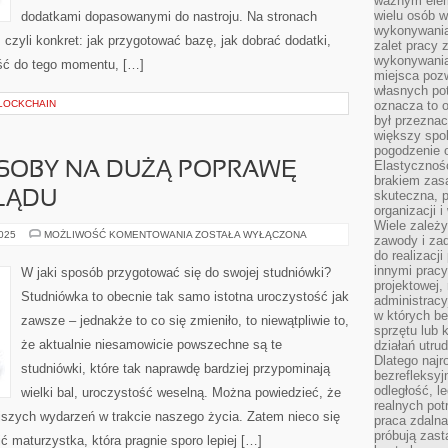
ważnym elem
wielu osób 
dodatkami dopasowanymi do nastroju. Na stronach
wykonywania
, czyli konkret: jak przygotować bazę, jak dobrać dodatki,
zalet pracy 
wykonywania
jść do tego momentu, […]
miejsca pozw
własnych po
LOCKCHAIN
oznacza to 
był przezna
większy spok
pogodzenie 
Elastyczność
SOBY NA DUŻĄ POPRAWĘ
brakiem zasa
skuteczna, p
LĄDU
organizacji 
Wiele zależ
EFEKTYWNE
2025
MOŻLIWOŚĆ KOMENTOWANIA
ZOSTAŁA WYŁĄCZONA
zawody i zad
SPOSOBY
do realizacj
NA
DUŻĄ
innymi pracy
W jaki sposób przygotować się do swojej studniówki?
POPRAWĘ
projektowej,
WŁASNEGO
Studniówka to obecnie tak samo istotna uroczystość jak
administracy
WYGLĄDU
w których be
zawsze – jednakże to co się zmieniło, to niewątpliwie to,
sprzętu lub 
że aktualnie niesamowicie powszechne są te
działań utru
Dlatego najr
studniówki, które tak naprawdę bardziej przypominają
bezrefleksy
odległość, 
wielki bal, uroczystość weselną. Można powiedzieć, że
realnych pot
ejszych wydarzeń w trakcie naszego życia. Zatem nieco się
praca zdalna
próbują zas
 maturzystka, która pragnie sporo lepiej […]