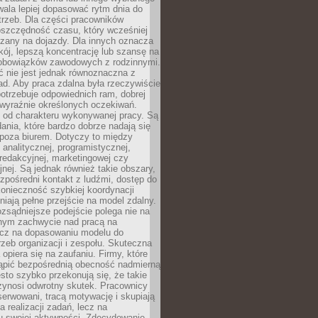
ala lepiej dopasować rytm dnia do
trzeb. Dla części pracowników
oszczędność czasu, który wcześniej
czany na dojazdy. Dla innych oznacza
ój, lepszą koncentrację lub szansę na
obowiązków zawodowych z rodzinnymi.
 nie jest jednak równoznaczna z
d. Aby praca zdalna była rzeczywiście
otrzebuje odpowiednich ram, dobrej
i wyraźnie określonych oczekiwań.
y od charakteru wykonywanej pracy. Są
ania, które bardzo dobrze nadają się
i poza biurem. Dotyczy to między
 analitycznej, programistycznej,
 redakcyjnej, marketingowej czy
jnej. Są jednak również takie obszary,
zpośredni kontakt z ludźmi, dostęp do
konieczność szybkiej koordynacji
dniają pełne przejście na model zdalny.
ozsądniejsze podejście polega nie na
jnym zachwycie nad pracą na
lecz na dopasowaniu modelu do
rzeb organizacji i zespołu. Skuteczna
 opiera się na zaufaniu. Firmy, które
tąpić bezpośrednią obecność nadmierną
ęsto szybko przekonują się, że takie
zynosi odwrotny skutek. Pracownicy
serwowani, tracą motywację i skupiają
a realizacji zadań, lecz na
u swojej aktywności. Zdecydowanie