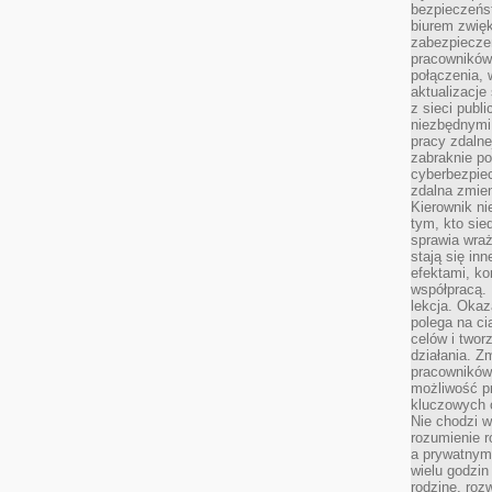
bezpieczeńs
biurem zwię
zabezpiecze
pracowników
połączenia, 
aktualizacje
z sieci publ
niezbędnymi
pracy zdalne
zabraknie po
cyberbezpie
zdalna zmien
Kierownik ni
tym, kto sied
sprawia wraż
stają się inn
efektami, ko
współpracą. 
lekcja. Okaz
polega na cią
celów i two
działania. Z
pracowników 
możliwość pr
kluczowych 
Nie chodzi w
rozumienie 
a prywatnym.
wielu godzin
rodzinę, roz