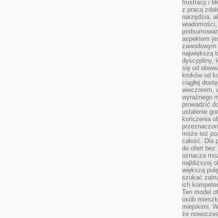
frustracji i 
z pracą zdal
narzędzia, a
wiadomości, 
podsumowani
aspektem je
zawodowym a
największą t
dyscypliny, 
się od obowi
kroków od ku
ciągłej dos
wieczorem, w
wyraźnego m
prowadzić do
ustalenie go
kończenia o
przeznaczon
może też po
całość. Dla
do ofert bez
oznacza moż
najbliższej 
większą pulę
szukać zatru
ich kompeten
Ten model o
osób mieszk
miejskimi. W
że nowoczes