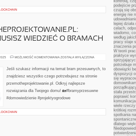
kontrolą, cz
podejście pr
czują się ob
LOCKCHAIN
energię nie n
udowadniani
lepiej dział
celach, odpo
EPROJEKTOWANIE.PL:
wiadomo, co 
według jaki
USISZ WIEDZIEĆ O BRAMACH
pracy staje s
znaczenia p
W teorii pra
praktyce wy
ŚWIAT
 2025
MOŻLIWOŚĆ KOMENTOWANIA
ZOSTAŁA WYŁĄCZONA
sprzyjający
PRZEMOTHEPROJEKTOWANIE.PL:
WSZYSTKO,
potrzebuje 
CO
Jeśli szukasz informacji na temat bram przesuwnych, to
obowiązki be
MUSISZ
dyspozycji o
WIEDZIEĆ
znajdziesz wszystko czego potrzebujesz na stronie
O
się wypracow
BRAMACH
domownikami
przemotheprojektowanie.pl. Odkryj najlepsze
PRZESUWNYCH
porządkujący
rozwiązania dla Twojego domu! 🏡#bramyprzesuwne
stała przest
poprawić ko
#domowiedzienie #projektyogrodowe
komunikacja
wiele rzecz
krótkiej roz
LOCKCHAIN
spotkania n
spontaniczne
dlatego więk
Niedopowiedz
potwierdzen