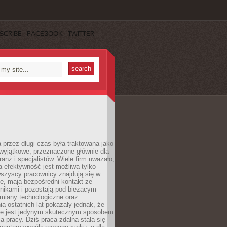
SCRIBE
FACEBOOK
TWITTER
 przez długi czas była traktowana jako
wyjątkowe, przeznaczone głównie dla
anż i specjalistów. Wiele firm uważało,
 efektywność jest możliwa tylko
wszyscy pracownicy znajdują się w
e, mają bezpośredni kontakt ze
nikami i pozostają pod bieżącym
miany technologiczne oraz
a ostatnich lat pokazały jednak, że
nie jest jedynym skutecznym sposobem
a pracy. Dziś praca zdalna stała się