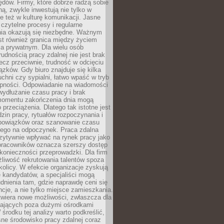
błędów. Firmy, które dobrze radzą sobie
ną, zwykle inwestują nie tylko w
le też w kulturę komunikacji. Jasne
czytelne procesy i regularne
a okazują się niezbędne. Ważnym
st również granica między życiem
 prywatnym. Dla wielu osób
rudnością pracy zdalnej nie jest brak
lecz przeciwnie, trudność w odcięciu
ązków. Gdy biuro znajduje się kilka
chni czy sypialni, łatwo wpaść w tryb
tępności. Odpowiadanie na wiadomości
ydłużanie czasu pracy i brak
omentu zakończenia dnia mogą
 przeciążenia. Dlatego tak istotne jest
dzin pracy, rytuałów rozpoczynania i
bowiązków oraz szanowanie czasu
ego na odpoczynek. Praca zdalna
zytywnie wpływać na rynek pracy jako
 pracowników oznacza szerszy dostęp
 konieczności przeprowadzki. Dla firm
liwość rekrutowania talentów spoza
okolicy. W efekcie organizacje zyskują
 kandydatów, a specjaliści mogą
dnienia tam, gdzie naprawdę ceni się
cje, a nie tylko miejsce zamieszkania.
twiera nowe możliwości, zwłaszcza dla
ających poza dużymi ośrodkami
 środku tej analizy warto podkreślić,
ne środowisko pracy zdalnej coraz