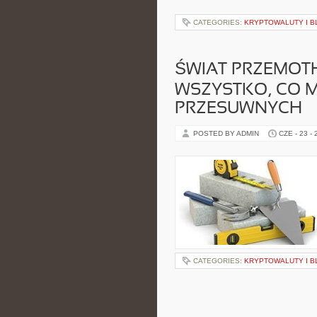
CATEGORIES:
KRYPTOWALUTY I B
ŚWIAT PRZEMOTH
WSZYSTKO, CO M
PRZESUWNYCH
POSTED BY ADMIN
CZE - 23 -
CATEGORIES:
KRYPTOWALUTY I B