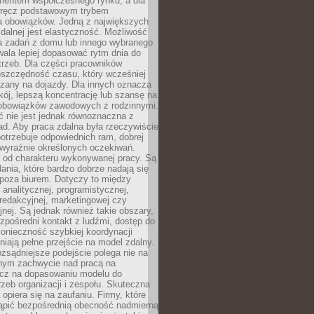
entem współczesnego rynku, a dla
wręcz podstawowym trybem
 obowiązków. Jedną z największych
zdalnej jest elastyczność. Możliwość
 zadań z domu lub innego wybranego
ala lepiej dopasować rytm dnia do
trzeb. Dla części pracowników
oszczędność czasu, który wcześniej
czany na dojazdy. Dla innych oznacza
ój, lepszą koncentrację lub szansę na
obowiązków zawodowych z rodzinnymi.
 nie jest jednak równoznaczna z
d. Aby praca zdalna była rzeczywiście
otrzebuje odpowiednich ram, dobrej
i wyraźnie określonych oczekiwań.
y od charakteru wykonywanej pracy. Są
ania, które bardzo dobrze nadają się
i poza biurem. Dotyczy to między
 analitycznej, programistycznej,
 redakcyjnej, marketingowej czy
jnej. Są jednak również takie obszary,
zpośredni kontakt z ludźmi, dostęp do
konieczność szybkiej koordynacji
dniają pełne przejście na model zdalny.
ozsądniejsze podejście polega nie na
jnym zachwycie nad pracą na
lecz na dopasowaniu modelu do
rzeb organizacji i zespołu. Skuteczna
 opiera się na zaufaniu. Firmy, które
tąpić bezpośrednią obecność nadmierną