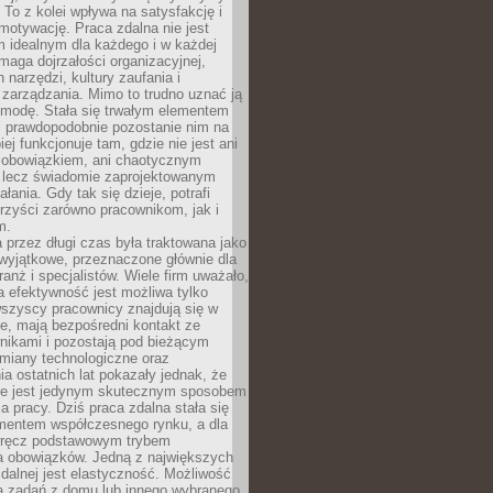
To z kolei wpływa na satysfakcję i
motywację. Praca zdalna nie jest
 idealnym dla każdego i w każdej
maga dojrzałości organizacyjnej,
 narzędzi, kultury zaufania i
zarządzania. Mimo to trudno uznać ją
 modę. Stała się trwałym elementem
i prawdopodobnie pozostanie nim na
iej funkcjonuje tam, gdzie nie jest ani
obowiązkiem, ani chaotycznym
, lecz świadomie zaprojektowanym
łania. Gdy tak się dzieje, potrafi
rzyści zarówno pracownikom, jak i
m.
 przez długi czas była traktowana jako
wyjątkowe, przeznaczone głównie dla
anż i specjalistów. Wiele firm uważało,
 efektywność jest możliwa tylko
wszyscy pracownicy znajdują się w
e, mają bezpośredni kontakt ze
nikami i pozostają pod bieżącym
miany technologiczne oraz
a ostatnich lat pokazały jednak, że
nie jest jedynym skutecznym sposobem
a pracy. Dziś praca zdalna stała się
entem współczesnego rynku, a dla
wręcz podstawowym trybem
 obowiązków. Jedną z największych
zdalnej jest elastyczność. Możliwość
 zadań z domu lub innego wybranego