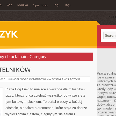
m
Gaz
Modivo
Tagi
Tagi
Spis Treści
SUB
ZYK
uty i blockchain’ Category
YTELNIKÓW
Praca zdalna
rozwiązanie 
PYTANIA
 2026
MOŻLIWOŚĆ KOMENTOWANIA
ZOSTAŁA WYŁĄCZONA
wybranych br
OD
że prawdziwa
CZYTELNIKÓW
wtedy, gdy 
Pizza Dog Field to miejsce stworzone dla miłośników
jednym biurz
pizzy, którzy chcą zgłębiać wszystko, co wiąże się z
współpracow
nadzorem. Z
tym kultowym plackiem. To portal o pizzy w każdej
doświadczeni
odsłonie, ale także o aromatach, które stoją za dobrze
taki model 
organizowani
wypieczonym ciastem, ciągnącym się serem i