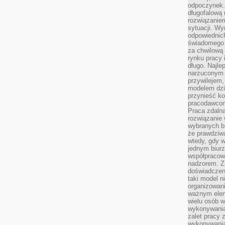
odpoczynek. 
długofalową 
rozwiązaniem
sytuacji. Wy
odpowiednich
świadomego 
za chwilową
rynku pracy 
długo. Najlep
narzuconym 
przywilejem
modelem dzia
przynieść ko
pracodawco
Praca zdalna
rozwiązanie 
wybranych br
że prawdziwa
wtedy, gdy 
jednym biurz
współpracow
nadzorem. Z
doświadczeni
taki model 
organizowani
ważnym elem
wielu osób 
wykonywania
zalet pracy 
wykonywania