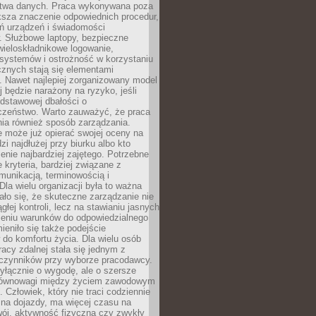
twa danych. Praca wykonywana poza
ksza znaczenie odpowiednich procedur,
ń urządzeń i świadomości
. Służbowe laptopy, bezpieczne
wieloskładnikowe logowanie,
 systemów i ostrożność w korzystaniu
icznych stają się elementami
. Nawet najlepiej zorganizowany model
j będzie narażony na ryzyko, jeśli
dstawowej dbałości o
czeństwo. Warto zauważyć, że praca
ia również sposób zarządzania.
e może już opierać swojej oceny na
zi najdłużej przy biurku albo kto
enie najbardziej zajętego. Potrzebne
e kryteria, bardziej związane z
munikacją, terminowością i
Dla wielu organizacji była to ważna
ało się, że skuteczne zarządzanie nie
głej kontroli, lecz na stawianiu jasnych
rzeniu warunków do odpowiedzialnego
mieniło się także podejście
do komfortu życia. Dla wielu osób
acy zdalnej stała się jednym z
czynników przy wyborze pracodawcy.
yłącznie o wygodę, ale o szersze
równowagi między życiem zawodowym
 Człowiek, który nie traci codziennie
 na dojazdy, ma więcej czasu na
wój, aktywność fizyczną czy zwykły