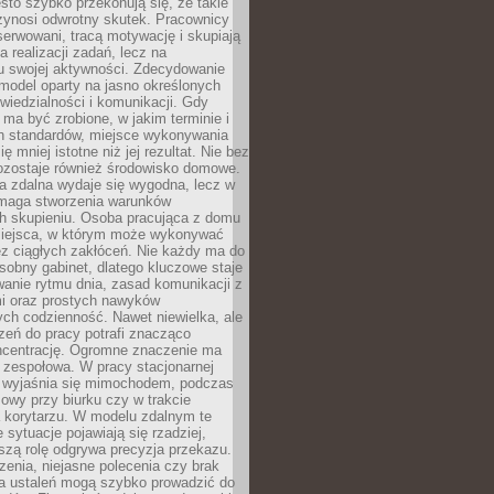
ęsto szybko przekonują się, że takie
zynosi odwrotny skutek. Pracownicy
serwowani, tracą motywację i skupiają
a realizacji zadań, lecz na
u swojej aktywności. Zdecydowanie
a model oparty na jasno określonych
wiedzialności i komunikacji. Gdy
ma być zrobione, w jakim terminie i
ch standardów, miejsce wykonywania
ię mniej istotne niż jej rezultat. Nie bez
ozostaje również środowisko domowe.
ca zdalna wydaje się wygodna, lecz w
maga stworzenia warunków
ch skupieniu. Osoba pracująca z domu
miejsca, w którym może wykonywać
z ciągłych zakłóceń. Nie każdy ma do
sobny gabinet, dlatego kluczowe staje
anie rytmu dnia, zasad komunikacji z
 oraz prostych nawyków
ch codzienność. Nawet niewielka, ale
rzeń do pracy potrafi znacząco
ncentrację. Ogromne znaczenie ma
 zespołowa. W pracy stacjonarnej
y wyjaśnia się mimochodem, podczas
mowy przy biurku czy w trakcie
a korytarzu. W modelu zdalnym te
 sytuacje pojawiają się rzadziej,
szą rolę odgrywa precyzja przekazu.
enia, niejasne polecenia czy brak
ia ustaleń mogą szybko prowadzić do