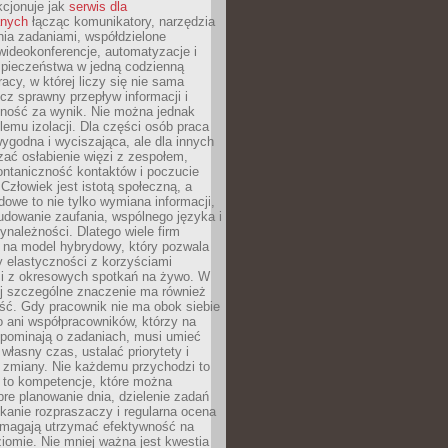
kcjonuje jak
serwis dla
nych
łącząc komunikatory, narzędzia
ia zadaniami, współdzielone
ideokonferencje, automatyzacje i
pieczeństwa w jedną codzienną
racy, w której liczy się nie sama
cz sprawny przepływ informacji i
lność za wynik. Nie można jednak
lemu izolacji. Dla części osób praca
wygodna i wyciszająca, ale dla innych
ać osłabienie więzi z zespołem,
ontaniczność kontaktów i poczucie
Człowiek jest istotą społeczną, a
dowe to nie tylko wymiana informacji,
udowanie zaufania, wspólnego języka i
ynależności. Dlatego wiele firm
 na model hybrydowy, który pozwala
y elastyczności z korzyściami
i z okresowych spotkań na żywo. W
ej szczególne znaczenie ma również
ść. Gdy pracownik nie ma obok siebie
 ani współpracowników, którzy na
ypominają o zadaniach, musi umieć
własny czas, ustalać priorytety i
 zmiany. Nie każdemu przychodzi to
ą to kompetencje, które można
bre planowanie dnia, dzielenie zadań
ikanie rozpraszaczy i regularna ocena
magają utrzymać efektywność na
omie. Nie mniej ważna jest kwestia