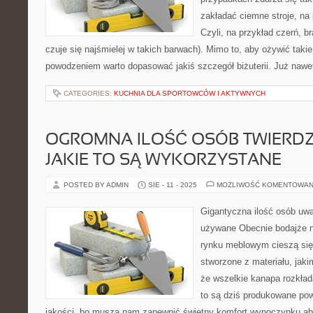
zakładać ciemne stroje, na 
Czyli, na przykład czerń, br
czuje się najśmielej w takich barwach). Mimo to, aby ożywić takie
powodzeniem warto dopasować jakiś szczegół biżuterii. Już nawe
CATEGORIES:
KUCHNIA DLA SPORTOWCÓW I AKTYWNYCH
OGROMNA ILOŚĆ OSÓB TWIERDZI
JAKIE TO SĄ WYKORZYSTANE
POSTED BY ADMIN
SIE - 11 - 2025
MOŻLIWOŚĆ KOMENTOWAN
Gigantyczna ilość osób uważ
używane Obecnie bodajże n
rynku meblowym cieszą się 
stworzone z materiału, jak
że wszelkie kanapa rozkłada
to są dziś produkowane pow
jakości, bo muszą nam zapewnić świetny komfort wypoczynku ab