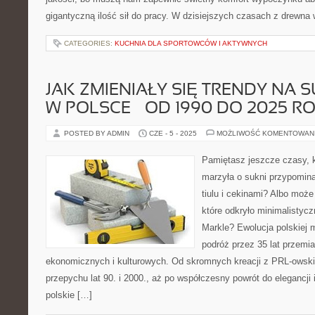
gigantyczną ilość sił do pracy. W dzisiejszych czasach z drewna
CATEGORIES:
KUCHNIA DLA SPORTOWCÓW I AKTYWNYCH
JAK ZMIENIAŁY SIĘ TRENDY NA 
W POLSCE – OD 1990 DO 2025 R
POSTED BY ADMIN
CZE - 5 - 2025
MOŻLIWOŚĆ KOMENTOWAN
Pamiętasz jeszcze czasy, 
marzyła o sukni przypomina
tiulu i cekinami? Albo może
które odkryło minimalistyc
Markle? Ewolucja polskiej 
podróż przez 35 lat przemi
ekonomicznych i kulturowych. Od skromnych kreacji z PRL-owski
przepychu lat 90. i 2000., aż po współczesny powrót do elegancj
polskie […]