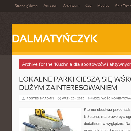
Amazon
Archiwum
Gaz
Modivo
Strona główna
Spis Treśc
DALMATYŃCZYK
Archive for the ‘Kuchnia dla sportowców i aktywnyc
LOKALNE PARKI CIESZĄ SIĘ W
DUŻYM ZAINTERESOWANIEM
POSTED BY ADMIN
WRZ - 20 - 2025
MOŻLIWOŚĆ KOMENTOWA
Kto nie ubóstwia przechadz
Biżuteria, ma prawo być o
dodatkiem w wyglądzie. Na 
przypadkach zdarza się tak,