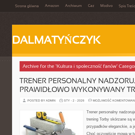
Amazon
Archiwum
Gaz
Modivo
Strona główna
Spis Treśc
DALMATYŃCZYK
Archive for the ‘Kultura i społeczność fanów’ Catego
TRENER PERSONALNY NADZORU
PRAWIDŁOWO WYKONYWANY TR
POSTED BY ADMIN
STY - 2 - 2026
MOŻLIWOŚĆ KOMENTOWAN
Trener personalny nadzoru
trening Torby skórzane są 
przypadków eleganckie, a j
Choć oczywiście mowa w t