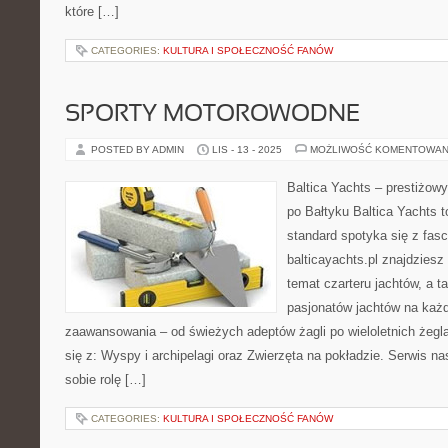
które […]
CATEGORIES:
KULTURA I SPOŁECZNOŚĆ FANÓW
SPORTY MOTOROWODNE
POSTED BY ADMIN
LIS - 13 - 2025
MOŻLIWOŚĆ KOMENTOWAN
Baltica Yachts – prestiżowy
po Bałtyku Baltica Yachts t
standard spotyka się z fas
balticayachts.pl znajdzies
temat czarteru jachtów, a t
pasjonatów jachtów na każ
zaawansowania – od świeżych adeptów żagli po wieloletnich żegl
się z: Wyspy i archipelagi oraz Zwierzęta na pokładzie. Serwis na
sobie rolę […]
CATEGORIES:
KULTURA I SPOŁECZNOŚĆ FANÓW