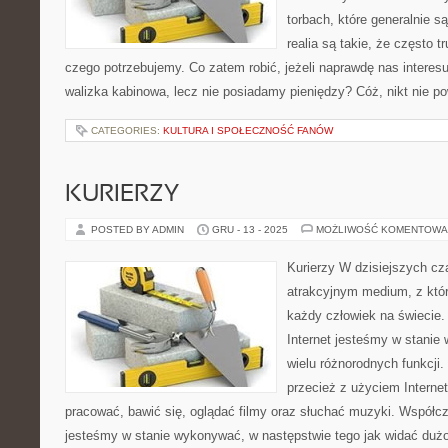
torbach, które generalnie s
realia są takie, że często t
czego potrzebujemy. Co zatem robić, jeżeli naprawdę nas interesu
walizka kabinowa, lecz nie posiadamy pieniędzy? Cóż, nikt nie po
CATEGORIES:
KULTURA I SPOŁECZNOŚĆ FANÓW
KURIERZY
POSTED BY ADMIN
GRU - 13 - 2025
MOŻLIWOŚĆ KOMENTOWA
Kurierzy W dzisiejszych cz
atrakcyjnym medium, z któr
każdy człowiek na świecie. 
Internet jesteśmy w stanie
wielu różnorodnych funkcji. 
przecież z użyciem Interne
pracować, bawić się, oglądać filmy oraz słuchać muzyki. Współcz
jesteśmy w stanie wykonywać, w następstwie tego jak widać duż