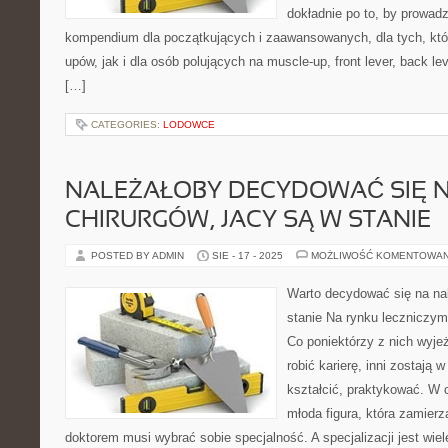
dokładnie po to, by prowadz
kompendium dla początkujących i zaawansowanych, dla tych, któr
upów, jak i dla osób polujących na muscle-up, front lever, back l
[…]
CATEGORIES:
LODOWCE
NALEŻAŁOBY DECYDOWAĆ SIĘ 
CHIRURGÓW, JACY SĄ W STANIE
POSTED BY ADMIN
SIE - 17 - 2025
MOŻLIWOŚĆ KOMENTOWA
Warto decydować się na nal
stanie Na rynku leczniczym
Co poniektórzy z nich wyje
robić karierę, inni zostają w
kształcić, praktykować. W 
młoda figura, która zamier
doktorem musi wybrać sobie specjalność. A specjalizacji jest wiel