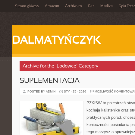
Amazon
Archiwum
Gaz
Modivo
Strona główna
Spis Treśc
DALMATYŃCZYK
Archive for the ‘Lodowce’ Category
SUPLEMENTACJA
POSTED BY ADMIN
STY - 25 - 2026
MOŻLIWOŚĆ KOMENTOWA
PZKiSW to przestrzeń stwor
kochają kalistenikę oraz st
praktycznych porad, chce
konieczności posiadania pro
tego marzysz o sprawniejsz