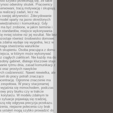
ęsto szybko przekonują się, że takie
zynosi odwrotny skutek. Pracownicy
serwowani, tracą motywację i skupiają
a realizacji zadań, lecz na
u swojej aktywności. Zdecydowanie
a model oparty na jasno określonych
wiedzialności i komunikacji. Gdy
ma być zrobione, w jakim terminie i
ch standardów, miejsce wykonywania
ię mniej istotne niż jej rezultat. Nie bez
ozostaje również środowisko domowe.
ca zdalna wydaje się wygodna, lecz w
maga stworzenia warunków
ch skupieniu. Osoba pracująca z domu
miejsca, w którym może wykonywać
z ciągłych zakłóceń. Nie każdy ma do
sobny gabinet, dlatego kluczowe staje
anie rytmu dnia, zasad komunikacji z
 oraz prostych nawyków
ch codzienność. Nawet niewielka, ale
rzeń do pracy potrafi znacząco
ncentrację. Ogromne znaczenie ma
 zespołowa. W pracy stacjonarnej
y wyjaśnia się mimochodem, podczas
mowy przy biurku czy w trakcie
a korytarzu. W modelu zdalnym te
 sytuacje pojawiają się rzadziej,
szą rolę odgrywa precyzja przekazu.
enia, niejasne polecenia czy brak
ia ustaleń mogą szybko prowadzić do