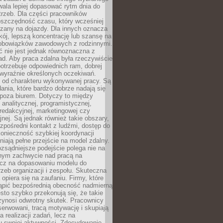
ala lepiej dopasować rytm dnia do
trzeb. Dla części pracowników
oszczędność czasu, który wcześniej
czany na dojazdy. Dla innych oznacza
ój, lepszą koncentrację lub szansę na
obowiązków zawodowych z rodzinnymi.
 nie jest jednak równoznaczna z
d. Aby praca zdalna była rzeczywiście
otrzebuje odpowiednich ram, dobrej
i wyraźnie określonych oczekiwań.
y od charakteru wykonywanej pracy. Są
ania, które bardzo dobrze nadają się
i poza biurem. Dotyczy to między
 analitycznej, programistycznej,
 redakcyjnej, marketingowej czy
jnej. Są jednak również takie obszary,
zpośredni kontakt z ludźmi, dostęp do
konieczność szybkiej koordynacji
dniają pełne przejście na model zdalny.
ozsądniejsze podejście polega nie na
jnym zachwycie nad pracą na
lecz na dopasowaniu modelu do
rzeb organizacji i zespołu. Skuteczna
 opiera się na zaufaniu. Firmy, które
tąpić bezpośrednią obecność nadmierną
ęsto szybko przekonują się, że takie
zynosi odwrotny skutek. Pracownicy
serwowani, tracą motywację i skupiają
a realizacji zadań, lecz na
u swojej aktywności. Zdecydowanie