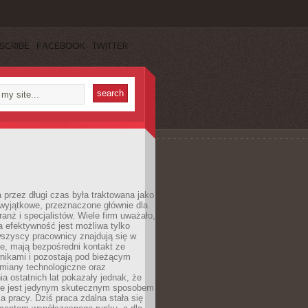
SCRIBE
FACEBOOK
TWITTER
 przez długi czas była traktowana jako
wyjątkowe, przeznaczone głównie dla
anż i specjalistów. Wiele firm uważało,
 efektywność jest możliwa tylko
wszyscy pracownicy znajdują się w
e, mają bezpośredni kontakt ze
nikami i pozostają pod bieżącym
miany technologiczne oraz
a ostatnich lat pokazały jednak, że
nie jest jedynym skutecznym sposobem
a pracy. Dziś praca zdalna stała się