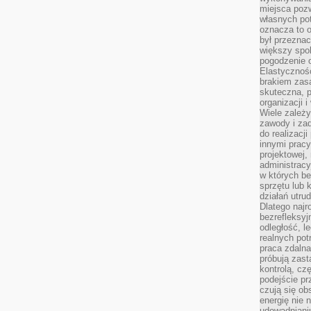
miejsca pozw
własnych po
oznacza to 
był przezna
większy spok
pogodzenie 
Elastyczność
brakiem zasa
skuteczna, p
organizacji 
Wiele zależ
zawody i zad
do realizacj
innymi pracy
projektowej,
administracy
w których be
sprzętu lub 
działań utru
Dlatego najr
bezrefleksy
odległość, 
realnych pot
praca zdalna
próbują zas
kontrolą, cz
podejście pr
czują się ob
energię nie n
udowadniani