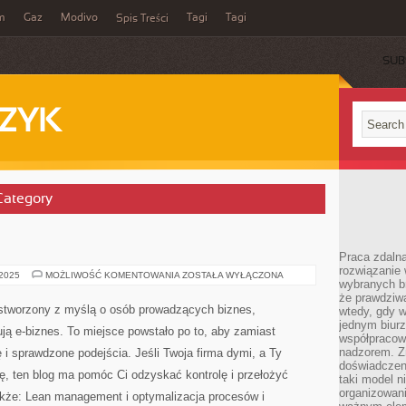
m
Gaz
Modivo
Tagi
Tagi
Spis Treści
SUB
ZYK
 Category
Praca zdalna
rozwiązanie 
PORADY
 2025
MOŻLIWOŚĆ KOMENTOWANIA
ZOSTAŁA WYŁĄCZONA
wybranych br
że prawdziwa
stworzony z myślą o osób prowadzących biznes,
wtedy, gdy 
jednym biurz
ują e-biznes. To miejsce powstało po to, aby zamiast
współpracow
nadzorem. Z
 i sprawdzone podejścia. Jeśli Twoja firma dymi, a Ty
doświadczeni
ję, ten blog ma pomóc Ci odzyskać kontrolę i przełożyć
taki model 
organizowani
kże: Lean management i optymalizacja procesów i