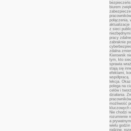
bezpieczeńs
biurem zwię
zabezpiecze
pracowników
połączenia, 
aktualizacje
z sieci publ
niezbędnymi
pracy zdalne
zabraknie po
cyberbezpie
zdalna zmien
Kierownik ni
tym, kto sied
sprawia wraż
stają się inn
efektami, ko
współpracą. 
lekcja. Okaz
polega na cią
celów i two
działania. Z
pracowników 
możliwość pr
kluczowych 
Nie chodzi w
rozumienie 
a prywatnym.
wielu godzin
rodzinę, roz