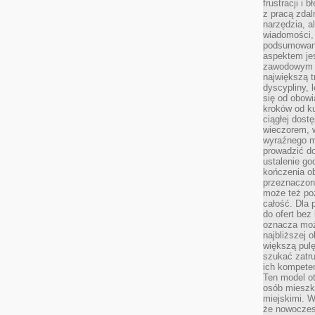
frustracji i 
z pracą zdal
narzędzia, a
wiadomości, 
podsumowani
aspektem je
zawodowym a
największą t
dyscypliny, 
się od obowi
kroków od ku
ciągłej dos
wieczorem, w
wyraźnego m
prowadzić do
ustalenie go
kończenia o
przeznaczon
może też po
całość. Dla
do ofert bez
oznacza moż
najbliższej 
większą pulę
szukać zatru
ich kompeten
Ten model o
osób mieszk
miejskimi. W
że nowoczes