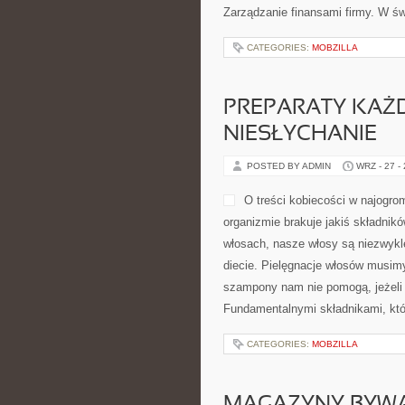
Zarządzanie finansami firmy. W św
CATEGORIES:
MOBZILLA
PREPARATY KAŻD
NIESŁYCHANIE
POSTED BY ADMIN
WRZ - 27 -
O treści kobiecości w najogro
organizmie brakuje jakiś składnikó
włosach, nasze włosy są niezwykle
diecie. Pielęgnacje włosów musim
szampony nam nie pomogą, jeżeli 
Fundamentalnymi składnikami, któ
CATEGORIES:
MOBZILLA