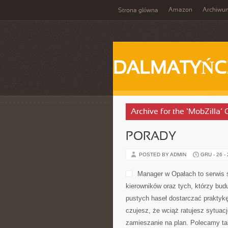
Amazon
Archiwu
Strona główna
DALMATYŃC
Archive for the ‘MobZilla’
PORADY
POSTED BY ADMIN
GRU - 26 -
Manager w Opałach to serwis 
kierowników oraz tych, którzy bud
pustych haseł dostarczać praktykę
czujesz, że wciąż ratujesz sytuac
zamieszanie na plan. Polecamy ta