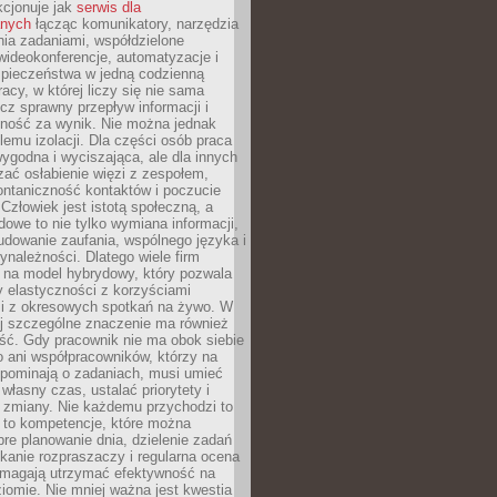
kcjonuje jak
serwis dla
nych
łącząc komunikatory, narzędzia
ia zadaniami, współdzielone
ideokonferencje, automatyzacje i
pieczeństwa w jedną codzienną
racy, w której liczy się nie sama
cz sprawny przepływ informacji i
lność za wynik. Nie można jednak
lemu izolacji. Dla części osób praca
wygodna i wyciszająca, ale dla innych
ać osłabienie więzi z zespołem,
ontaniczność kontaktów i poczucie
Człowiek jest istotą społeczną, a
dowe to nie tylko wymiana informacji,
udowanie zaufania, wspólnego języka i
ynależności. Dlatego wiele firm
 na model hybrydowy, który pozwala
y elastyczności z korzyściami
i z okresowych spotkań na żywo. W
ej szczególne znaczenie ma również
ść. Gdy pracownik nie ma obok siebie
 ani współpracowników, którzy na
ypominają o zadaniach, musi umieć
własny czas, ustalać priorytety i
 zmiany. Nie każdemu przychodzi to
ą to kompetencje, które można
bre planowanie dnia, dzielenie zadań
ikanie rozpraszaczy i regularna ocena
magają utrzymać efektywność na
omie. Nie mniej ważna jest kwestia