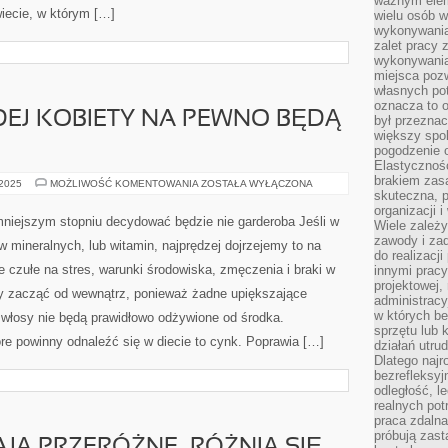
ważnym elem
iecie, w którym […]
wielu osób 
wykonywania
zalet pracy 
wykonywania
miejsca pozw
własnych po
oznacza to 
EJ KOBIETY NA PEWNO BĘDĄ
był przezna
większy spok
pogodzenie 
Elastyczność
brakiem zasa
PREPARATY
 2025
MOŻLIWOŚĆ KOMENTOWANIA
ZOSTAŁA WYŁĄCZONA
KAŻDEJ
skuteczna, p
KOBIETY
organizacji 
NA
mniejszym stopniu decydować będzie nie garderoba Jeśli w
Wiele zależ
PEWNO
BĘDĄ
zawody i zad
w mineralnych, lub witamin, najprędzej dojrzejemy to na
NIESŁYCHANIE
do realizacj
 czułe na stres, warunki środowiska, zmęczenia i braki w
innymi pracy
projektowej,
y zacząć od wewnątrz, ponieważ żadne upiększające
administracy
w których be
włosy nie będą prawidłowo odżywione od środka.
sprzętu lub 
re powinny odnaleźć się w diecie to cynk. Poprawia […]
działań utru
Dlatego najr
bezrefleksy
odległość, 
realnych pot
praca zdalna
próbują zas