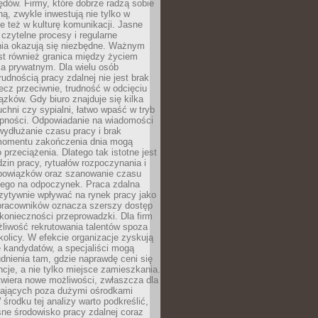
błędów. Firmy, które dobrze radzą sobie
ną, zwykle inwestują nie tylko w
le też w kulturę komunikacji. Jasne
czytelne procesy i regularne
a okazują się niezbędne. Ważnym
st również granica między życiem
 prywatnym. Dla wielu osób
rudnością pracy zdalnej nie jest brak
lecz przeciwnie, trudność w odcięciu
ązków. Gdy biuro znajduje się kilka
chni czy sypialni, łatwo wpaść w tryb
tępności. Odpowiadanie na wiadomości
ydłużanie czasu pracy i brak
omentu zakończenia dnia mogą
 przeciążenia. Dlatego tak istotne jest
dzin pracy, rytuałów rozpoczynania i
bowiązków oraz szanowanie czasu
ego na odpoczynek. Praca zdalna
zytywnie wpływać na rynek pracy jako
 pracowników oznacza szerszy dostęp
 konieczności przeprowadzki. Dla firm
liwość rekrutowania talentów spoza
okolicy. W efekcie organizacje zyskują
 kandydatów, a specjaliści mogą
dnienia tam, gdzie naprawdę ceni się
cje, a nie tylko miejsce zamieszkania.
twiera nowe możliwości, zwłaszcza dla
ających poza dużymi ośrodkami
 środku tej analizy warto podkreślić,
ne środowisko pracy zdalnej coraz