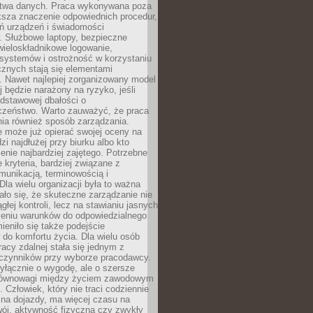
twa danych. Praca wykonywana poza
ksza znaczenie odpowiednich procedur,
ń urządzeń i świadomości
. Służbowe laptopy, bezpieczne
wieloskładnikowe logowanie,
 systemów i ostrożność w korzystaniu
icznych stają się elementami
. Nawet najlepiej zorganizowany model
j będzie narażony na ryzyko, jeśli
dstawowej dbałości o
czeństwo. Warto zauważyć, że praca
ia również sposób zarządzania.
e może już opierać swojej oceny na
zi najdłużej przy biurku albo kto
enie najbardziej zajętego. Potrzebne
e kryteria, bardziej związane z
munikacją, terminowością i
Dla wielu organizacji była to ważna
ało się, że skuteczne zarządzanie nie
głej kontroli, lecz na stawianiu jasnych
rzeniu warunków do odpowiedzialnego
mieniło się także podejście
do komfortu życia. Dla wielu osób
acy zdalnej stała się jednym z
czynników przy wyborze pracodawcy.
yłącznie o wygodę, ale o szersze
równowagi między życiem zawodowym
 Człowiek, który nie traci codziennie
 na dojazdy, ma więcej czasu na
wój, aktywność fizyczną czy zwykły