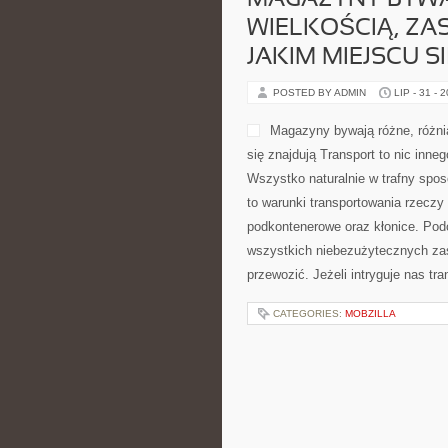
MAGAZYNY BYWAJ
WIELKOŚCIĄ, Z
JAKIM MIEJSCU S
POSTED BY ADMIN
LIP - 31 - 
Magazyny bywają różne, różni
się znajdują Transport to nic inne
Wszystko naturalnie w trafny spo
to warunki transportowania rzecz
podkontenerowe oraz kłonice. Podc
wszystkich niebezużytecznych zaś
przewozić. Jeżeli intryguje nas tra
CATEGORIES:
MOBZILLA