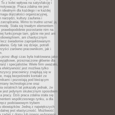
To z kolei wpływa na satysfakcję i
motywację. Praca zdalna nie jest
 idealnym dla każdego i w każdej
maga dojrzałości organizacyjnej,
 narzędzi, kultury zaufania i
zarządzania. Mimo to trudno uznać ją
 modę. Stała się trwałym elementem
i prawdopodobnie pozostanie nim na
iej funkcjonuje tam, gdzie nie jest ani
obowiązkiem, ani chaotycznym
, lecz świadomie zaprojektowanym
łania. Gdy tak się dzieje, potrafi
rzyści zarówno pracownikom, jak i
m.
 przez długi czas była traktowana jako
wyjątkowe, przeznaczone głównie dla
anż i specjalistów. Wiele firm uważało,
 efektywność jest możliwa tylko
wszyscy pracownicy znajdują się w
e, mają bezpośredni kontakt ze
nikami i pozostają pod bieżącym
miany technologiczne oraz
a ostatnich lat pokazały jednak, że
nie jest jedynym skutecznym sposobem
a pracy. Dziś praca zdalna stała się
entem współczesnego rynku, a dla
wręcz podstawowym trybem
 obowiązków. Jedną z największych
zdalnej jest elastyczność. Możliwość
 zadań z domu lub innego wybranego