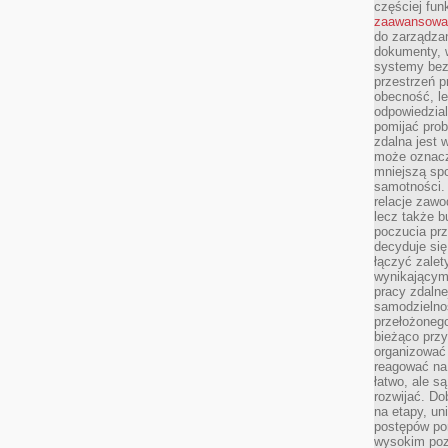
częściej fun
zaawansowa
do zarządzan
dokumenty, w
systemy bez
przestrzeń p
obecność, le
odpowiedzia
pomijać prob
zdalna jest 
może oznacz
mniejszą sp
samotności. 
relacje zawo
lecz także b
poczucia prz
decyduje się
łączyć zalet
wynikającym
pracy zdaln
samodzielno
przełożonego
bieżąco prz
organizować 
reagować na
łatwo, ale s
rozwijać. Do
na etapy, un
postępów po
wysokim pozi