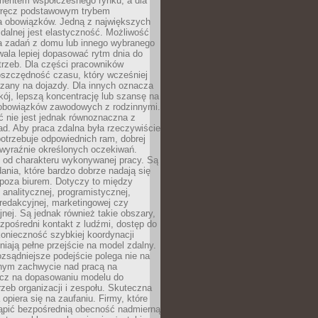
entem współczesnego rynku, a dla
wręcz podstawowym trybem
 obowiązków. Jedną z największych
zdalnej jest elastyczność. Możliwość
 zadań z domu lub innego wybranego
ala lepiej dopasować rytm dnia do
trzeb. Dla części pracowników
oszczędność czasu, który wcześniej
czany na dojazdy. Dla innych oznacza
ój, lepszą koncentrację lub szansę na
obowiązków zawodowych z rodzinnymi.
 nie jest jednak równoznaczna z
d. Aby praca zdalna była rzeczywiście
otrzebuje odpowiednich ram, dobrej
i wyraźnie określonych oczekiwań.
y od charakteru wykonywanej pracy. Są
ania, które bardzo dobrze nadają się
i poza biurem. Dotyczy to między
 analitycznej, programistycznej,
 redakcyjnej, marketingowej czy
jnej. Są jednak również takie obszary,
zpośredni kontakt z ludźmi, dostęp do
konieczność szybkiej koordynacji
dniają pełne przejście na model zdalny.
ozsądniejsze podejście polega nie na
jnym zachwycie nad pracą na
lecz na dopasowaniu modelu do
rzeb organizacji i zespołu. Skuteczna
 opiera się na zaufaniu. Firmy, które
tąpić bezpośrednią obecność nadmierną