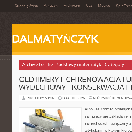
Amazon
Archiwum
Gaz
Modivo
Strona główna
Spis Treśc
DALMATYŃCZYK
Archive for the ‘Podstawy matematyki’ Category
OLDTIMERY I ICH RENOWACJA I 
WYDECHOWY – KONSERWACJA I 
POSTED BY ADMIN
GRU - 10 - 2025
MOŻLIWOŚĆ KOMENTOWA
AutoGaz Łódź to profesjon
zajmujący się zakładaniem 
samochodach, połączony z
artykułami, w którym kiero