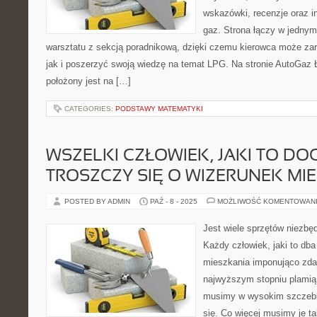
wskazówki, recenzje oraz i
gaz. Strona łączy w jednym
warsztatu z sekcją poradnikową, dzięki czemu kierowca może za
jak i poszerzyć swoją wiedzę na temat LPG. Na stronie AutoGaz
położony jest na […]
CATEGORIES:
PODSTAWY MATEMATYKI
WSZELKI CZŁOWIEK, JAKI TO DO
TROSZCZY SIĘ O WIZERUNEK MI
POSTED BY ADMIN
PAŹ - 8 - 2025
MOŻLIWOŚĆ KOMENTOWAN
Jest wiele sprzętów niezbę
Każdy człowiek, jaki to dba
mieszkania imponująco zda
najwyższym stopniu plamią 
musimy w wysokim szczeblu
się. Co więcej musimy je t