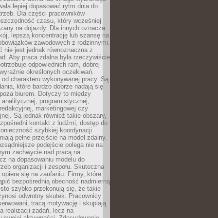
ala lepiej dopasować rytm dnia do
trzeb. Dla części pracowników
oszczędność czasu, który wcześniej
czany na dojazdy. Dla innych oznacza
ój, lepszą koncentrację lub szansę na
obowiązków zawodowych z rodzinnymi.
 nie jest jednak równoznaczna z
d. Aby praca zdalna była rzeczywiście
otrzebuje odpowiednich ram, dobrej
i wyraźnie określonych oczekiwań.
y od charakteru wykonywanej pracy. Są
ania, które bardzo dobrze nadają się
i poza biurem. Dotyczy to między
 analitycznej, programistycznej,
 redakcyjnej, marketingowej czy
jnej. Są jednak również takie obszary,
zpośredni kontakt z ludźmi, dostęp do
konieczność szybkiej koordynacji
dniają pełne przejście na model zdalny.
ozsądniejsze podejście polega nie na
jnym zachwycie nad pracą na
lecz na dopasowaniu modelu do
rzeb organizacji i zespołu. Skuteczna
 opiera się na zaufaniu. Firmy, które
tąpić bezpośrednią obecność nadmierną
ęsto szybko przekonują się, że takie
zynosi odwrotny skutek. Pracownicy
serwowani, tracą motywację i skupiają
a realizacji zadań, lecz na
u swojej aktywności. Zdecydowanie