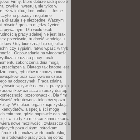
błędów. Firmy, które dobrze radzą sobie
ną, zwykle inwestują nie tylko w
le też w kulturę komunikacji. Jasne
czytelne procesy i regularne
a okazują się niezbędne. Ważnym
st również granica między życiem
 prywatnym. Dla wielu osób
rudnością pracy zdalnej nie jest brak
lecz przeciwnie, trudność w odcięciu
ązków. Gdy biuro znajduje się kilka
chni czy sypialni, łatwo wpaść w tryb
tępności. Odpowiadanie na wiadomości
ydłużanie czasu pracy i brak
omentu zakończenia dnia mogą
 przeciążenia. Dlatego tak istotne jest
dzin pracy, rytuałów rozpoczynania i
bowiązków oraz szanowanie czasu
ego na odpoczynek. Praca zdalna
zytywnie wpływać na rynek pracy jako
 pracowników oznacza szerszy dostęp
 konieczności przeprowadzki. Dla firm
liwość rekrutowania talentów spoza
okolicy. W efekcie organizacje zyskują
 kandydatów, a specjaliści mogą
dnienia tam, gdzie naprawdę ceni się
cje, a nie tylko miejsce zamieszkania.
twiera nowe możliwości, zwłaszcza dla
ających poza dużymi ośrodkami
 środku tej analizy warto podkreślić,
ne środowisko pracy zdalnej coraz