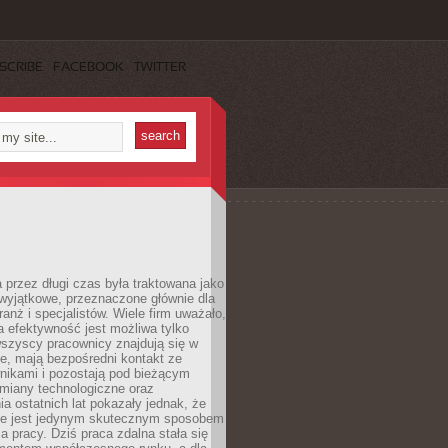
SCRIBE
FACEBOOK
TWITTER
 przez długi czas była traktowana jako
wyjątkowe, przeznaczone głównie dla
anż i specjalistów. Wiele firm uważało,
 efektywność jest możliwa tylko
wszyscy pracownicy znajdują się w
e, mają bezpośredni kontakt ze
nikami i pozostają pod bieżącym
miany technologiczne oraz
a ostatnich lat pokazały jednak, że
nie jest jedynym skutecznym sposobem
a pracy. Dziś praca zdalna stała się