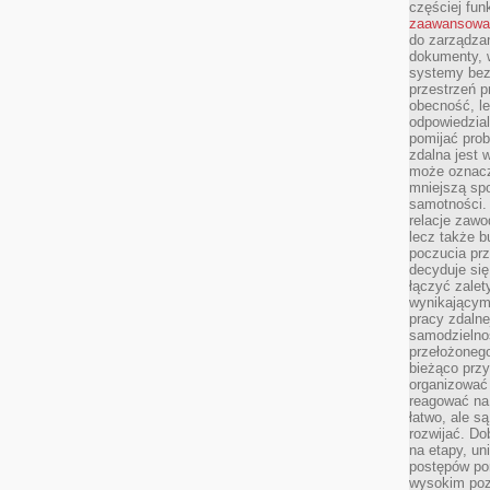
częściej fun
zaawansowa
do zarządzan
dokumenty, w
systemy bez
przestrzeń p
obecność, le
odpowiedzia
pomijać prob
zdalna jest 
może oznacz
mniejszą sp
samotności. 
relacje zawo
lecz także b
poczucia prz
decyduje się
łączyć zalet
wynikającym
pracy zdaln
samodzielno
przełożonego
bieżąco prz
organizować 
reagować na
łatwo, ale s
rozwijać. Do
na etapy, un
postępów po
wysokim pozi