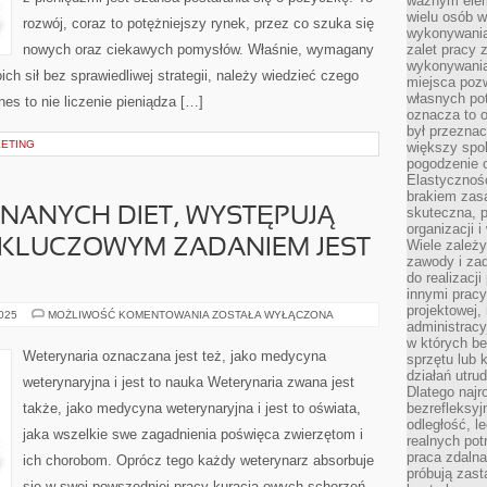
ważnym elem
wielu osób 
rozwój, coraz to potężniejszy rynek, przez co szuka się
wykonywania
nowych oraz ciekawych pomysłów. Właśnie, wymagany
zalet pracy 
wykonywania
ch sił bez sprawiedliwej strategii, należy wiedzieć czego
miejsca pozw
własnych po
nes to nie liczenie pieniądza […]
oznacza to 
był przezna
KETING
większy spok
pogodzenie 
Elastyczność
brakiem zasa
skuteczna, p
NANYCH DIET, WYSTĘPUJĄ
organizacji 
 KLUCZOWYM ZADANIEM JEST
Wiele zależ
zawody i zad
do realizacj
innymi pracy
projektowej,
WŚRÓD
2025
MOŻLIWOŚĆ KOMENTOWANIA
ZOSTAŁA WYŁĄCZONA
administracy
TYPÓW
ZNANYCH
w których be
DIET,
Weterynaria oznaczana jest też, jako medycyna
sprzętu lub 
WYSTĘPUJĄ
TAKIE,
działań utru
weterynaryjna i jest to nauka Weterynaria zwana jest
KTÓRYCH
Dlatego najr
KLUCZOWYM
także, jako medycyna weterynaryjna i jest to oświata,
bezrefleksy
ZADANIEM
JEST
odległość, 
jaka wszelkie swe zagadnienia poświęca zwierzętom i
UTRATA
realnych pot
KILKU
praca zdalna
ich chorobom. Oprócz tego każdy weterynarz absorbuje
próbują zas
się w swej powszedniej pracy kuracją owych schorzeń,