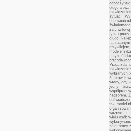
odpoczynek. 
długofalową 
rozwiązaniem
sytuacji. Wy
odpowiednich
świadomego 
za chwilową
rynku pracy 
długo. Najlep
narzuconym 
przywilejem
modelem dzia
przynieść ko
pracodawco
Praca zdalna
rozwiązanie 
wybranych br
że prawdziwa
wtedy, gdy 
jednym biurz
współpracow
nadzorem. Z
doświadczeni
taki model 
organizowani
ważnym elem
wielu osób 
wykonywania
zalet pracy 
wykonywania