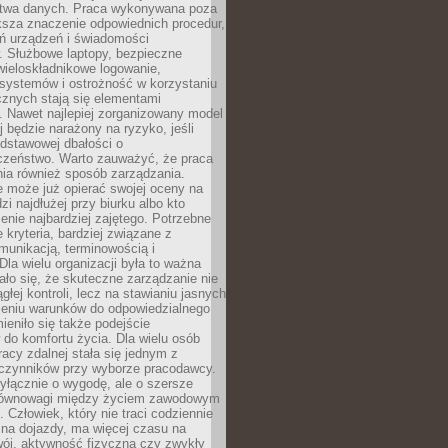
twa danych. Praca wykonywana poza
ksza znaczenie odpowiednich procedur,
ń urządzeń i świadomości
. Służbowe laptopy, bezpieczne
wieloskładnikowe logowanie,
 systemów i ostrożność w korzystaniu
icznych stają się elementami
. Nawet najlepiej zorganizowany model
j będzie narażony na ryzyko, jeśli
dstawowej dbałości o
czeństwo. Warto zauważyć, że praca
ia również sposób zarządzania.
e może już opierać swojej oceny na
zi najdłużej przy biurku albo kto
enie najbardziej zajętego. Potrzebne
e kryteria, bardziej związane z
munikacją, terminowością i
Dla wielu organizacji była to ważna
ało się, że skuteczne zarządzanie nie
głej kontroli, lecz na stawianiu jasnych
rzeniu warunków do odpowiedzialnego
mieniło się także podejście
do komfortu życia. Dla wielu osób
acy zdalnej stała się jednym z
czynników przy wyborze pracodawcy.
yłącznie o wygodę, ale o szersze
równowagi między życiem zawodowym
 Człowiek, który nie traci codziennie
 na dojazdy, ma więcej czasu na
wój, aktywność fizyczną czy zwykły