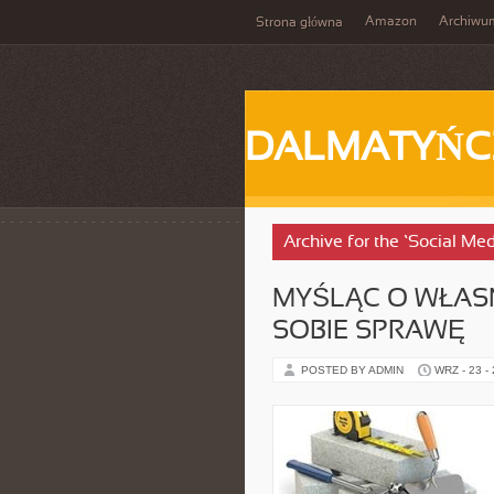
Amazon
Archiwu
Strona główna
DALMATYŃC
Archive for the ‘Social Me
MYŚLĄC O WŁASN
SOBIE SPRAWĘ
POSTED BY ADMIN
WRZ - 23 -