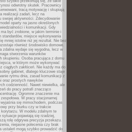
ęsto szybko przekonują się, że takie
zynosi odwrotny skutek. Pracownicy
serwowani, tracą motywację i skupiają
a realizacji zadań, lecz na
u swojej aktywności. Zdecydowanie
a model oparty na jasno określonych
wiedzialności i komunikacji. Gdy
ma być zrobione, w jakim terminie i
ch standardów, miejsce wykonywania
ię mniej istotne niż jej rezultat. Nie bez
ozostaje również środowisko domowe.
ca zdalna wydaje się wygodna, lecz w
maga stworzenia warunków
ch skupieniu. Osoba pracująca z domu
miejsca, w którym może wykonywać
z ciągłych zakłóceń. Nie każdy ma do
sobny gabinet, dlatego kluczowe staje
anie rytmu dnia, zasad komunikacji z
 oraz prostych nawyków
ch codzienność. Nawet niewielka, ale
rzeń do pracy potrafi znacząco
ncentrację. Ogromne znaczenie ma
 zespołowa. W pracy stacjonarnej
y wyjaśnia się mimochodem, podczas
mowy przy biurku czy w trakcie
a korytarzu. W modelu zdalnym te
 sytuacje pojawiają się rzadziej,
szą rolę odgrywa precyzja przekazu.
enia, niejasne polecenia czy brak
ia ustaleń mogą szybko prowadzić do