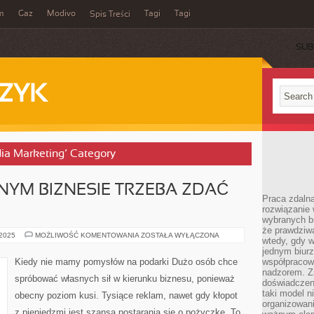
m
Gaz
Modivo
Tagi
Tagi
Spis Treści
SUB
ZYK
dia Marketing’ Category
YM BIZNESIE TRZEBA ZDAĆ
Praca zdalna
rozwiązanie 
wybranych br
że prawdziwa
MYŚLĄC
 2025
MOŻLIWOŚĆ KOMENTOWANIA
ZOSTAŁA WYŁĄCZONA
wtedy, gdy 
O
WŁASNYM
jednym biurz
BIZNESIE
Kiedy nie mamy pomysłów na podarki Dużo osób chce
współpracow
TRZEBA
nadzorem. Z
ZDAĆ
spróbować własnych sił w kierunku biznesu, ponieważ
SOBIE
doświadczeni
SPRAWĘ
taki model 
obecny poziom kusi. Tysiące reklam, nawet gdy kłopot
organizowani
z pieniędzmi jest szansa postarania się o pożyczkę. To