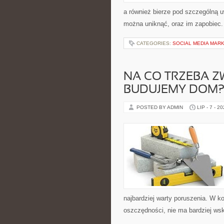
a również bierze pod szczególną uw
można uniknąć, oraz im zapobiec. 
CATEGORIES:
SOCIAL MEDIA MAR
NA CO TRZEBA Z
BUDUJEMY DOM
POSTED BY ADMIN
LIP - 7 - 2
najbardziej warty poruszenia. W k
oszczędności, nie ma bardziej ws