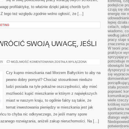
kontrolą, cz
podejście pr
agę profilaktykę, to właśnie dzięki jakiej chorób tych
czują się ob
Z tego też względu zgodnie wolno ogłosić, że […]
energię nie n
udowadniani
lepiej dział
KETING
celach, odpo
wiadomo, co 
według jaki
pracy staje s
WRÓCIĆ SWOJĄ UWAGĘ, JEŚLI
znaczenia p
W teorii pra
?
praktyce wy
sprzyjający
potrzebuje 
NA
025
MOŻLIWOŚĆ KOMENTOWANIA
ZOSTAŁA WYŁĄCZONA
CO
obowiązki be
TRZEBA
dyspozycji o
ZWRÓCIĆ
Czy kupno mieszkania nad Morzem Bałtyckim to aby na
się wypracow
SWOJĄ
UWAGĘ,
domownikami
pewno dobry pomysł? Chociaż stosunkowo niedużo
JEŚLI
porządkujący
BUDUJEMY
ludzi posiada na tyle pokaźne oszczędności, aby mieć
stała przest
DOM?
poprawić ko
możliwość kupić mieszkanie w którym z największych
komunikacja
wiele rzecz
miast w naszym kraju, to ogólnie fakty są takie, że
krótkiej roz
temat inwestowania pieniędzy w mieszkania jest jak
spotkania n
spontaniczne
ońcu to chyba nic odkrywczego, że jeśli mamy spore
dlatego więk
kazanego rozwiązania, aniżeli zakup nieruchomości. Na […]
Niedopowiedz
potwierdzen