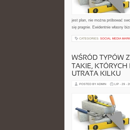
jest plan, nie można próbować swoi
się pragnie. Ewidentnie własny biz
CATEGORIES:
SOCIAL MEDIA MAR
WŚRÓD TYPÓW Z
TAKIE, KTÓRYCH
UTRATA KILKU
POSTED BY ADMIN
LIP - 29 - 