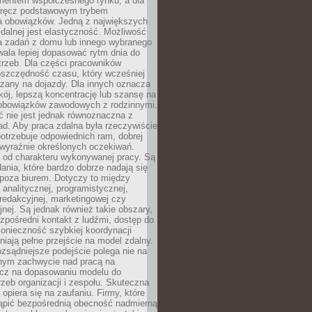
entem współczesnego rynku, a dla
wręcz podstawowym trybem
 obowiązków. Jedną z największych
zdalnej jest elastyczność. Możliwość
 zadań z domu lub innego wybranego
ala lepiej dopasować rytm dnia do
trzeb. Dla części pracowników
oszczędność czasu, który wcześniej
czany na dojazdy. Dla innych oznacza
ój, lepszą koncentrację lub szansę na
obowiązków zawodowych z rodzinnymi.
 nie jest jednak równoznaczna z
d. Aby praca zdalna była rzeczywiście
otrzebuje odpowiednich ram, dobrej
i wyraźnie określonych oczekiwań.
y od charakteru wykonywanej pracy. Są
ania, które bardzo dobrze nadają się
i poza biurem. Dotyczy to między
 analitycznej, programistycznej,
 redakcyjnej, marketingowej czy
jnej. Są jednak również takie obszary,
zpośredni kontakt z ludźmi, dostęp do
konieczność szybkiej koordynacji
dniają pełne przejście na model zdalny.
ozsądniejsze podejście polega nie na
jnym zachwycie nad pracą na
lecz na dopasowaniu modelu do
rzeb organizacji i zespołu. Skuteczna
 opiera się na zaufaniu. Firmy, które
tąpić bezpośrednią obecność nadmierną