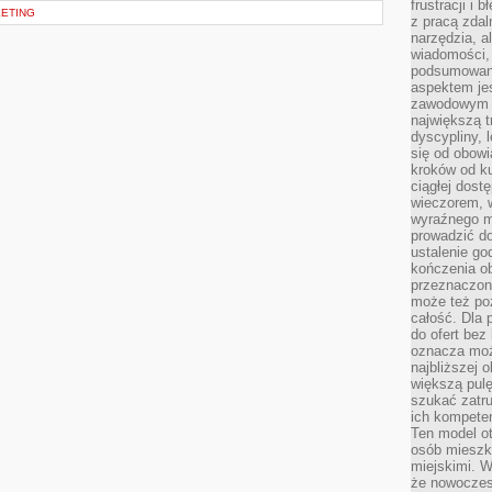
frustracji i 
KETING
z pracą zdal
narzędzia, a
wiadomości, 
podsumowani
aspektem je
zawodowym a
największą t
dyscypliny, 
się od obowi
kroków od ku
ciągłej dos
wieczorem, w
wyraźnego m
prowadzić do
ustalenie go
kończenia o
przeznaczon
może też po
całość. Dla
do ofert bez
oznacza moż
najbliższej 
większą pulę
szukać zatru
ich kompeten
Ten model o
osób mieszk
miejskimi. W
że nowoczes