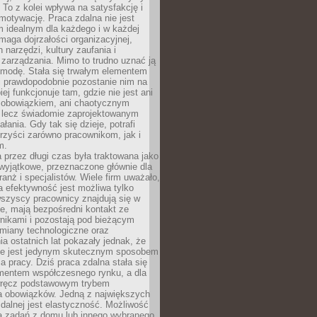
To z kolei wpływa na satysfakcję i
motywację. Praca zdalna nie jest
 idealnym dla każdego i w każdej
maga dojrzałości organizacyjnej,
 narzędzi, kultury zaufania i
zarządzania. Mimo to trudno uznać ją
 modę. Stała się trwałym elementem
i prawdopodobnie pozostanie nim na
iej funkcjonuje tam, gdzie nie jest ani
obowiązkiem, ani chaotycznym
, lecz świadomie zaprojektowanym
łania. Gdy tak się dzieje, potrafi
rzyści zarówno pracownikom, jak i
m.
 przez długi czas była traktowana jako
wyjątkowe, przeznaczone głównie dla
anż i specjalistów. Wiele firm uważało,
 efektywność jest możliwa tylko
wszyscy pracownicy znajdują się w
e, mają bezpośredni kontakt ze
nikami i pozostają pod bieżącym
miany technologiczne oraz
a ostatnich lat pokazały jednak, że
nie jest jedynym skutecznym sposobem
a pracy. Dziś praca zdalna stała się
entem współczesnego rynku, a dla
wręcz podstawowym trybem
 obowiązków. Jedną z największych
zdalnej jest elastyczność. Możliwość
 zadań z domu lub innego wybranego