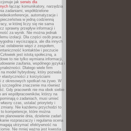
kcjonuje jak
serwis dla
nych
łącząc komunikatory, narzędzia
ia zadaniami, współdzielone
ideokonferencje, automatyzacje i
pieczeństwa w jedną codzienną
racy, w której liczy się nie sama
cz sprawny przepływ informacji i
lność za wynik. Nie można jednak
lemu izolacji. Dla części osób praca
wygodna i wyciszająca, ale dla innych
ać osłabienie więzi z zespołem,
ontaniczność kontaktów i poczucie
Człowiek jest istotą społeczną, a
dowe to nie tylko wymiana informacji,
udowanie zaufania, wspólnego języka i
ynależności. Dlatego wiele firm
 na model hybrydowy, który pozwala
y elastyczności z korzyściami
i z okresowych spotkań na żywo. W
ej szczególne znaczenie ma również
ść. Gdy pracownik nie ma obok siebie
 ani współpracowników, którzy na
ypominają o zadaniach, musi umieć
własny czas, ustalać priorytety i
 zmiany. Nie każdemu przychodzi to
ą to kompetencje, które można
bre planowanie dnia, dzielenie zadań
ikanie rozpraszaczy i regularna ocena
magają utrzymać efektywność na
omie. Nie mniej ważna jest kwestia