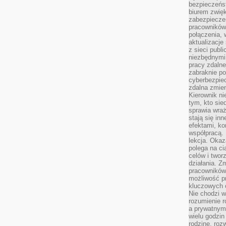
bezpieczeńs
biurem zwię
zabezpiecze
pracowników
połączenia, 
aktualizacje
z sieci publ
niezbędnymi
pracy zdalne
zabraknie po
cyberbezpie
zdalna zmien
Kierownik ni
tym, kto sied
sprawia wraż
stają się inn
efektami, ko
współpracą. 
lekcja. Okaz
polega na cią
celów i two
działania. Z
pracowników 
możliwość pr
kluczowych 
Nie chodzi w
rozumienie 
a prywatnym.
wielu godzin
rodzinę, roz