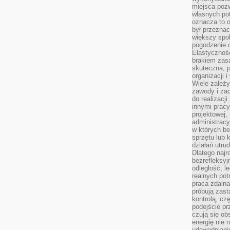
miejsca pozw
własnych po
oznacza to 
był przezna
większy spok
pogodzenie 
Elastyczność
brakiem zasa
skuteczna, p
organizacji 
Wiele zależ
zawody i zad
do realizacj
innymi pracy
projektowej,
administracy
w których be
sprzętu lub 
działań utru
Dlatego najr
bezrefleksy
odległość, 
realnych pot
praca zdalna
próbują zas
kontrolą, cz
podejście pr
czują się ob
energię nie n
udowadniani