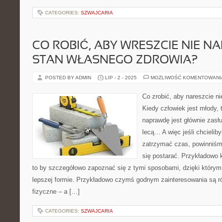
CATEGORIES:
SZWAJCARIA
CO ROBIĆ, ABY WRESZCIE NIE N
STAN WŁASNEGO ZDROWIA?
POSTED BY ADMIN
LIP - 2 - 2025
MOŻLIWOŚĆ KOMENTOWAN
Co zrobić, aby nareszcie n
Kiedy człowiek jest młody, 
naprawdę jest głównie zasł
lecą… A więc jeśli chcieli
zatrzymać czas, powinniś
się postarać. Przykładowo 
to by szczegółowo zapoznać się z tymi sposobami, dzięki który
lepszej formie. Przykładowo czymś godnym zainteresowania są r
fizyczne – a […]
CATEGORIES:
SZWAJCARIA