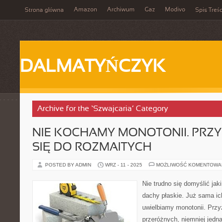
Amazon
Archiwum
Gaz
Modivo
Strona główna
Spis Treśc
DALMATYŃCZYK
Archive for the ‘Szwajcaria’ Category
NIE KOCHAMY MONOTONII. PRZ
SIĘ DO ROZMAITYCH
POSTED BY ADMIN
WRZ - 11 - 2025
MOŻLIWOŚĆ KOMENTOWA
Nie trudno się domyślić ja
dachy płaskie. Już sama i
uwielbiamy monotonii. Prz
przeróżnych, niemniej jedn