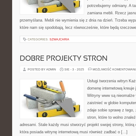
potrzebujemy odmiany. A ta
zamiana mebli. Rzecz jasn
przemyślana. Mebli nie wymienia się z dnia na dzień. Trzeba wypa
które nam się spodobają, lecz równocześnie, które będą rzeczow
CATEGORIES:
SZWAJCARIA
DOBRE PROJEKTY STRON
POSTED BY ADMIN
SIE - 3 - 2025
MOŻLIWOŚĆ KOMENTOWAN
Usługi tworzenia witryn Ka
domenę internetową kreuje j
Witryny www są nieomalże
zaistnieć w globie komputer
zdaje sobie sprawę z tego, 
stron, które to wolno znale
adresami. Stale każdy musi stworzyć projekt swojej strony, któr
która posiada witrynę internetową musi również zadbać o […]