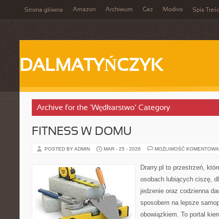
Amazon
Archiwum
Gaz
Modivo
Strona główna
Spis Treśc
DALMATYŃCZYK
Archive for the ‘Wędkarstwo’ Category
FITNESS W DOMU
POSTED BY ADMIN
MAR - 25 - 2026
MOŻLIWOŚĆ KOMENTOWA
Drarry.pl to przestrzeń, któ
osobach lubiących ciszę, d
jedzenie oraz codzienna d
sposobem na lepsze samop
obowiązkiem. To portal kier