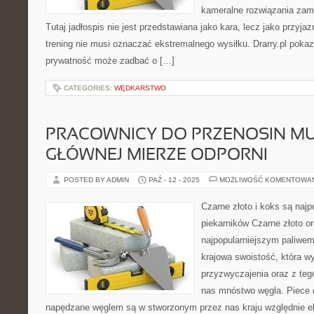
kameralne rozwiązania zam
Tutaj jadłospis nie jest przedstawiana jako kara, lecz jako przyja
trening nie musi oznaczać ekstremalnego wysiłku. Drarry.pl pokaz
prywatność może zadbać o […]
CATEGORIES:
WĘDKARSTWO
PRACOWNICY DO PRZENOSIN MU
GŁÓWNEJ MIERZE ODPORNI
POSTED BY ADMIN
PAŹ - 12 - 2025
MOŻLIWOŚĆ KOMENTOWA
Czarne złoto i koks są naj
piekarników Czarne złoto o
najpopularniejszym paliwem
krajowa swoistość, która wy
przyzwyczajenia oraz z teg
nas mnóstwo węgla. Piece 
napędzane węglem są w stworzonym przez nas kraju względnie e