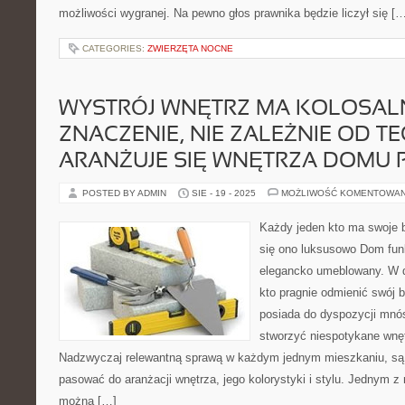
możliwości wygranej. Na pewno głos prawnika będzie liczył się [
CATEGORIES:
ZWIERZĘTA NOCNE
WYSTRÓJ WNĘTRZ MA KOLOSAL
ZNACZENIE, NIE ZALEŻNIE OD TE
ARANŻUJE SIĘ WNĘTRZA DOMU
POSTED BY ADMIN
SIE - 19 - 2025
MOŻLIWOŚĆ KOMENTOWA
Każdy jeden kto ma swoje b
się ono luksusowo Dom funk
elegancko umeblowany. W d
kto pragnie odmienić swój 
posiada do dyspozycji mnós
stworzyć niespotykane wnęt
Nadzwyczaj relewantną sprawą w każdym jednym mieszkaniu, są
pasować do aranżacji wnętrza, jego kolorystyki i stylu. Jednym z n
można […]