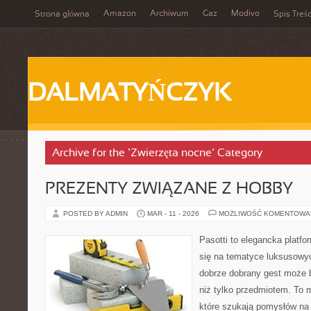
Amazon
Archiwum
Gaz
Modivo
Strona główna
Spis Treśc
DALMATYŃCZYK
Archive for the ‘Zwierzęta nocne’ Category
PREZENTY ZWIĄZANE Z HOBBY
POSTED BY ADMIN
MAR - 11 - 2026
MOŻLIWOŚĆ KOMENTOWA
Pasotti to elegancka platfo
się na tematyce luksusowyc
dobrze dobrany gest może 
niż tylko przedmiotem. To 
które szukają pomysłów na 