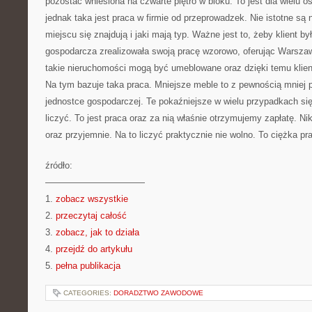
pozostać wniesiona na czwarte piętro w bloku. To jest dla wielu 
jednak taka jest praca w firmie od przeprowadzek. Nie istotne są 
miejscu się znajdują i jaki mają typ. Ważne jest to, żeby klient b
gospodarcza zrealizowała swoją pracę wzorowo, oferując Warsz
takie nieruchomości mogą być umeblowane oraz dzięki temu klie
Na tym bazuje taka praca. Mniejsze meble to z pewnością mniej p
jednostce gospodarczej. Te pokaźniejsze w wielu przypadkach się 
liczyć. To jest praca oraz za nią właśnie otrzymujemy zapłatę. Nik
oraz przyjemnie. Na to liczyć praktycznie nie wolno. To ciężka pr
źródło:
———————————
1.
zobacz wszystkie
2.
przeczytaj całość
3.
zobacz, jak to działa
4.
przejdź do artykułu
5.
pełna publikacja
CATEGORIES:
DORADZTWO ZAWODOWE