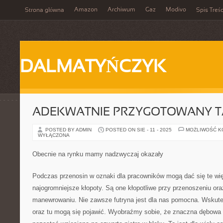
Amazon
Archiwum
Gaz
Modivo
Strona główna
Spis Treśc
DALMATYŃCZYK
ADEKWATNIE PRZYGOTOWANY T
POSTED BY ADMIN
POSTED ON SIE - 11 - 2025
MOŻLIWOŚĆ 
WYŁĄCZONA
Obecnie na rynku mamy nadzwyczaj okazały
Podczas przenosin w oznaki dla pracowników mogą dać się te wi
najogromniejsze kłopoty. Są one kłopotliwe przy przenoszeniu ora
manewrowaniu. Nie zawsze futryna jest dla nas pomocna. Wskute
oraz tu mogą się pojawić. Wyobraźmy sobie, że znaczna dębowa