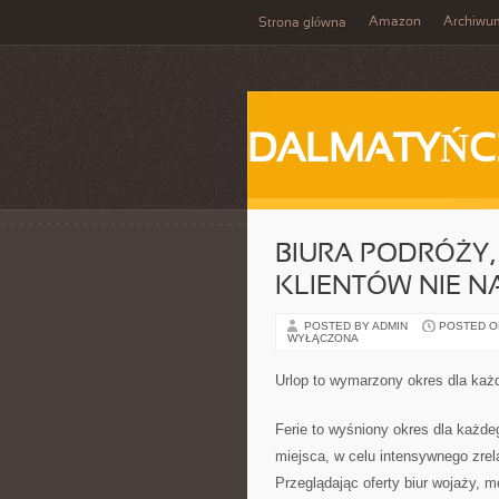
Amazon
Archiwu
Strona główna
DALMATYŃC
BIURA PODRÓŻY,
KLIENTÓW NIE N
POSTED BY ADMIN
POSTED ON 
WYŁĄCZONA
Urlop to wymarzony okres dla każ
Ferie to wyśniony okres dla każde
miejsca, w celu intensywnego zre
Przeglądając oferty biur wojaży, 