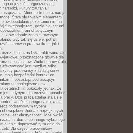
maga dojrzałości organizacyjnej,
 narzędzi, kultury zaufania i
zarządzania. Mimo to trudno uznać ją
 modę. Stała się trwałym elementem
i prawdopodobnie pozostanie nim na
iej funkcjonuje tam, gdzie nie jest ani
obowiązkiem, ani chaotycznym
, lecz świadomie zaprojektowanym
łania. Gdy tak się dzieje, potrafi
rzyści zarówno pracownikom, jak i
m.
 przez długi czas była traktowana jako
wyjątkowe, przeznaczone głównie dla
anż i specjalistów. Wiele firm uważało,
 efektywność jest możliwa tylko
wszyscy pracownicy znajdują się w
e, mają bezpośredni kontakt ze
nikami i pozostają pod bieżącym
miany technologiczne oraz
a ostatnich lat pokazały jednak, że
nie jest jedynym skutecznym sposobem
a pracy. Dziś praca zdalna stała się
entem współczesnego rynku, a dla
wręcz podstawowym trybem
 obowiązków. Jedną z największych
zdalnej jest elastyczność. Możliwość
 zadań z domu lub innego wybranego
ala lepiej dopasować rytm dnia do
trzeb. Dla części pracowników
oszczędność czasu, który wcześniej