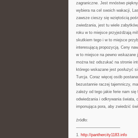
zagraniczne. Jest mnóstwo pięknyc
wybiera na cel swoich wakacji, La
zawsze cieszy się wziętością pośr
zwiedzania, jest tu wiele zabytkó
roku w to miejsce przyjeżdżają mi
skutkiem tego i w to miejsce przyb
interesującą propozycją. Ceny naw
w to miejsce na pewno wskazane je
można też odszukać na stronie inte
którego wskazane jest posłużyć się
Turcja. Coraz więcej osób postana
bezustannie raczej tajemniczy, ma 
zależy od tego jakie ferie nam si
odwiedzania i odkrywania świata, d
imponująca pora, aby zwiedzić św
źródło:
———————————
1.
http://panthercity1183.info