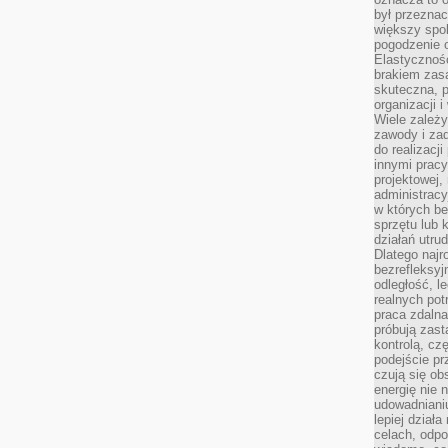
był przezna
większy spok
pogodzenie 
Elastyczność
brakiem zasa
skuteczna, p
organizacji 
Wiele zależ
zawody i zad
do realizacj
innymi pracy
projektowej,
administracy
w których be
sprzętu lub 
działań utru
Dlatego najr
bezrefleksy
odległość, 
realnych pot
praca zdalna
próbują zas
kontrolą, cz
podejście pr
czują się ob
energię nie n
udowadniani
lepiej dział
celach, odpo