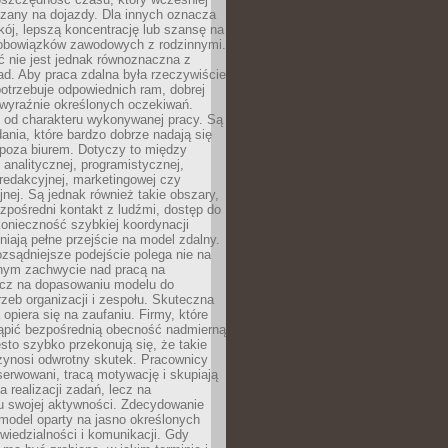
czany na dojazdy. Dla innych oznacza
ój, lepszą koncentrację lub szansę na
obowiązków zawodowych z rodzinnymi.
 nie jest jednak równoznaczna z
d. Aby praca zdalna była rzeczywiście
otrzebuje odpowiednich ram, dobrej
i wyraźnie określonych oczekiwań.
y od charakteru wykonywanej pracy. Są
ania, które bardzo dobrze nadają się
i poza biurem. Dotyczy to między
 analitycznej, programistycznej,
 redakcyjnej, marketingowej czy
jnej. Są jednak również takie obszary,
zpośredni kontakt z ludźmi, dostęp do
konieczność szybkiej koordynacji
dniają pełne przejście na model zdalny.
ozsądniejsze podejście polega nie na
jnym zachwycie nad pracą na
lecz na dopasowaniu modelu do
rzeb organizacji i zespołu. Skuteczna
 opiera się na zaufaniu. Firmy, które
tąpić bezpośrednią obecność nadmierną
ęsto szybko przekonują się, że takie
zynosi odwrotny skutek. Pracownicy
serwowani, tracą motywację i skupiają
a realizacji zadań, lecz na
u swojej aktywności. Zdecydowanie
a model oparty na jasno określonych
wiedzialności i komunikacji. Gdy