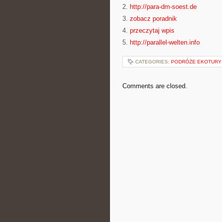
2.
http://para-dm-soest.de
3.
zobacz poradnik
4.
przeczytaj wpis
5.
http://parallel-welten.info
CATEGORIES:
PODRÓŻE EKOTURY
Comments are closed.