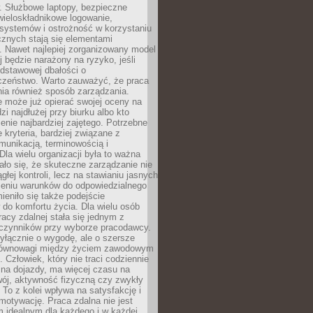
. Służbowe laptopy, bezpieczne
wieloskładnikowe logowanie,
 systemów i ostrożność w korzystaniu
icznych stają się elementami
. Nawet najlepiej zorganizowany model
j będzie narażony na ryzyko, jeśli
dstawowej dbałości o
czeństwo. Warto zauważyć, że praca
ia również sposób zarządzania.
e może już opierać swojej oceny na
zi najdłużej przy biurku albo kto
enie najbardziej zajętego. Potrzebne
e kryteria, bardziej związane z
munikacją, terminowością i
Dla wielu organizacji była to ważna
ało się, że skuteczne zarządzanie nie
głej kontroli, lecz na stawianiu jasnych
rzeniu warunków do odpowiedzialnego
mieniło się także podejście
do komfortu życia. Dla wielu osób
acy zdalnej stała się jednym z
czynników przy wyborze pracodawcy.
yłącznie o wygodę, ale o szersze
równowagi między życiem zawodowym
 Człowiek, który nie traci codziennie
 na dojazdy, ma więcej czasu na
wój, aktywność fizyczną czy zwykły
To z kolei wpływa na satysfakcję i
motywację. Praca zdalna nie jest
 idealnym dla każdego i w każdej