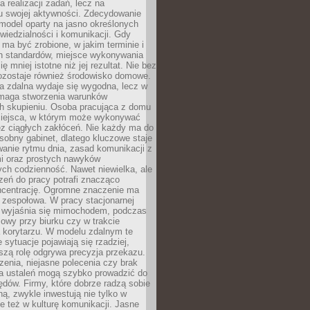
a realizacji zadań, lecz na
u swojej aktywności. Zdecydowanie
a model oparty na jasno określonych
wiedzialności i komunikacji. Gdy
ma być zrobione, w jakim terminie i
ch standardów, miejsce wykonywania
ię mniej istotne niż jej rezultat. Nie bez
ozostaje również środowisko domowe.
ca zdalna wydaje się wygodna, lecz w
maga stworzenia warunków
ch skupieniu. Osoba pracująca z domu
miejsca, w którym może wykonywać
z ciągłych zakłóceń. Nie każdy ma do
sobny gabinet, dlatego kluczowe staje
anie rytmu dnia, zasad komunikacji z
 oraz prostych nawyków
ch codzienność. Nawet niewielka, ale
rzeń do pracy potrafi znacząco
ncentrację. Ogromne znaczenie ma
 zespołowa. W pracy stacjonarnej
y wyjaśnia się mimochodem, podczas
mowy przy biurku czy w trakcie
a korytarzu. W modelu zdalnym te
 sytuacje pojawiają się rzadziej,
szą rolę odgrywa precyzja przekazu.
enia, niejasne polecenia czy brak
ia ustaleń mogą szybko prowadzić do
błędów. Firmy, które dobrze radzą sobie
ną, zwykle inwestują nie tylko w
le też w kulturę komunikacji. Jasne