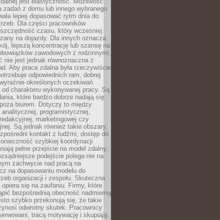
zdalnej jest elastyczność. Możliwość
 zadań z domu lub innego wybranego
ala lepiej dopasować rytm dnia do
trzeb. Dla części pracowników
oszczędność czasu, który wcześniej
czany na dojazdy. Dla innych oznacza
ój, lepszą koncentrację lub szansę na
obowiązków zawodowych z rodzinnymi.
 nie jest jednak równoznaczna z
d. Aby praca zdalna była rzeczywiście
otrzebuje odpowiednich ram, dobrej
i wyraźnie określonych oczekiwań.
y od charakteru wykonywanej pracy. Są
ania, które bardzo dobrze nadają się
i poza biurem. Dotyczy to między
 analitycznej, programistycznej,
 redakcyjnej, marketingowej czy
jnej. Są jednak również takie obszary,
zpośredni kontakt z ludźmi, dostęp do
konieczność szybkiej koordynacji
dniają pełne przejście na model zdalny.
ozsądniejsze podejście polega nie na
jnym zachwycie nad pracą na
lecz na dopasowaniu modelu do
rzeb organizacji i zespołu. Skuteczna
 opiera się na zaufaniu. Firmy, które
tąpić bezpośrednią obecność nadmierną
ęsto szybko przekonują się, że takie
zynosi odwrotny skutek. Pracownicy
serwowani, tracą motywację i skupiają