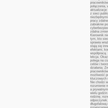
pracowników
połączenia, 
aktualizacje
z sieci publ
niezbędnymi
pracy zdalne
zabraknie po
cyberbezpie
zdalna zmien
Kierownik ni
tym, kto sied
sprawia wraż
stają się inn
efektami, ko
współpracą. 
lekcja. Okaz
polega na cią
celów i two
działania. Z
pracowników 
możliwość pr
kluczowych 
Nie chodzi w
rozumienie 
a prywatnym.
wielu godzin
rodzinę, roz
odpoczynek. 
długofalową 
rozwiązaniem