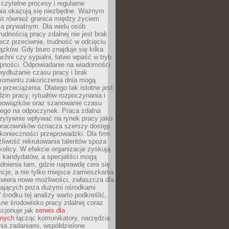
czytelne procesy i regularne
a okazują się niezbędne. Ważnym
st również granica między życiem
 prywatnym. Dla wielu osób
rudnością pracy zdalnej nie jest brak
lecz przeciwnie, trudność w odcięciu
ązków. Gdy biuro znajduje się kilka
chni czy sypialni, łatwo wpaść w tryb
tępności. Odpowiadanie na wiadomości
ydłużanie czasu pracy i brak
omentu zakończenia dnia mogą
 przeciążenia. Dlatego tak istotne jest
dzin pracy, rytuałów rozpoczynania i
bowiązków oraz szanowanie czasu
ego na odpoczynek. Praca zdalna
zytywnie wpływać na rynek pracy jako
 pracowników oznacza szerszy dostęp
 konieczności przeprowadzki. Dla firm
liwość rekrutowania talentów spoza
okolicy. W efekcie organizacje zyskują
 kandydatów, a specjaliści mogą
dnienia tam, gdzie naprawdę ceni się
cje, a nie tylko miejsce zamieszkania.
twiera nowe możliwości, zwłaszcza dla
ających poza dużymi ośrodkami
 środku tej analizy warto podkreślić,
ne środowisko pracy zdalnej coraz
kcjonuje jak
serwis dla
nych
łącząc komunikatory, narzędzia
ia zadaniami, współdzielone