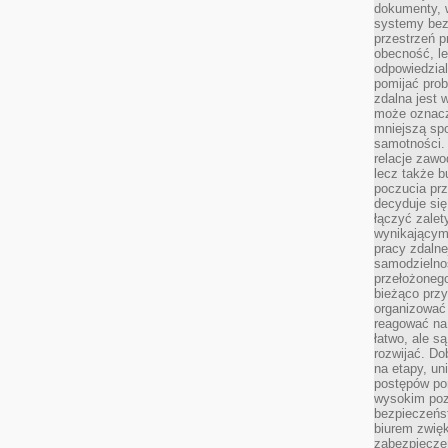
dokumenty, w
systemy bez
przestrzeń p
obecność, le
odpowiedzia
pomijać prob
zdalna jest 
może oznacz
mniejszą sp
samotności. 
relacje zawo
lecz także b
poczucia prz
decyduje się
łączyć zalet
wynikającym
pracy zdaln
samodzielno
przełożonego
bieżąco prz
organizować 
reagować na
łatwo, ale s
rozwijać. Do
na etapy, un
postępów po
wysokim pozi
bezpieczeńs
biurem zwię
zabezpiecze