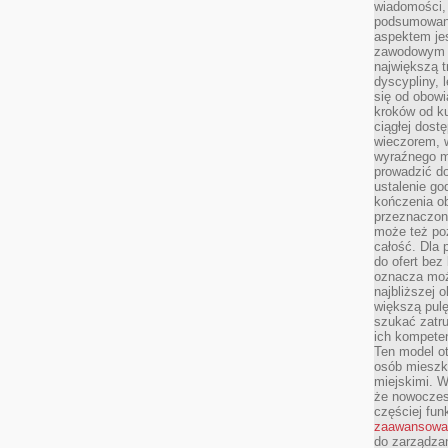
wiadomości, 
podsumowani
aspektem je
zawodowym a
największą t
dyscypliny, 
się od obowi
kroków od ku
ciągłej dos
wieczorem, w
wyraźnego m
prowadzić do
ustalenie go
kończenia o
przeznaczon
może też po
całość. Dla
do ofert bez
oznacza moż
najbliższej 
większą pulę
szukać zatru
ich kompeten
Ten model o
osób mieszk
miejskimi. W
że nowoczes
częściej fun
zaawansowa
do zarządzan