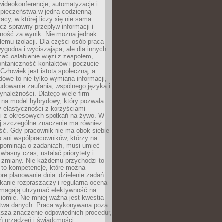
ideokonferencje, automatyzacje i
pieczeństwa w jedną codzienną
racy, w której liczy się nie sama
cz sprawny przepływ informacji i
lność za wynik. Nie można jednak
lemu izolacji. Dla części osób praca
wygodna i wyciszająca, ale dla innych
ać osłabienie więzi z zespołem,
ontaniczność kontaktów i poczucie
Człowiek jest istotą społeczną, a
dowe to nie tylko wymiana informacji,
udowanie zaufania, wspólnego języka i
ynależności. Dlatego wiele firm
 na model hybrydowy, który pozwala
y elastyczności z korzyściami
i z okresowych spotkań na żywo. W
ej szczególne znaczenie ma również
ść. Gdy pracownik nie ma obok siebie
 ani współpracowników, którzy na
ypominają o zadaniach, musi umieć
własny czas, ustalać priorytety i
 zmiany. Nie każdemu przychodzi to
ą to kompetencje, które można
bre planowanie dnia, dzielenie zadań
ikanie rozpraszaczy i regularna ocena
magają utrzymać efektywność na
omie. Nie mniej ważna jest kwestia
twa danych. Praca wykonywana poza
ksza znaczenie odpowiednich procedur,
ń urządzeń i świadomości