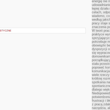
energię nie n
udowadniani
lepiej dział
celach, odpo
wiadomo, co 
według jaki
pracy staje s
znaczenia p
W teorii pra
STYCZNE
praktyce wy
sprzyjający
potrzebuje 
obowiązki be
dyspozycji o
się wypracow
domownikami
porządkujący
stała przest
poprawić ko
komunikacja
wiele rzecz
krótkiej roz
spotkania n
spontaniczne
dlatego więk
Niedopowiedz
potwierdzen
frustracji i 
z pracą zdal
narzędzia, a