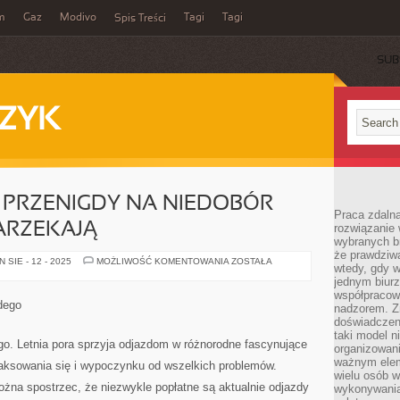
m
Gaz
Modivo
Tagi
Tagi
Spis Treści
SUB
ZYK
 PRZENIGDY NA NIEDOBÓR
Praca zdalna
ARZEKAJĄ
rozwiązanie 
wybranych br
że prawdziwa
BIURA
SIE - 12 - 2025
MOŻLIWOŚĆ KOMENTOWANIA
ZOSTAŁA
wtedy, gdy 
PODRÓŻY,
PRZENIGDY
jednym biurz
NA
współpracow
NIEDOBÓR
dego
nadzorem. Z
KLIENTÓW
NIE
doświadczeni
NARZEKAJĄ
taki model 
go. Letnia pora sprzyja odjazdom w różnorodne fascynujące
organizowani
ważnym elem
laksowania się i wypoczynku od wszelkich problemów.
wielu osób 
można spostrzec, że niezwykle popłatne są aktualnie odjazdy
wykonywania