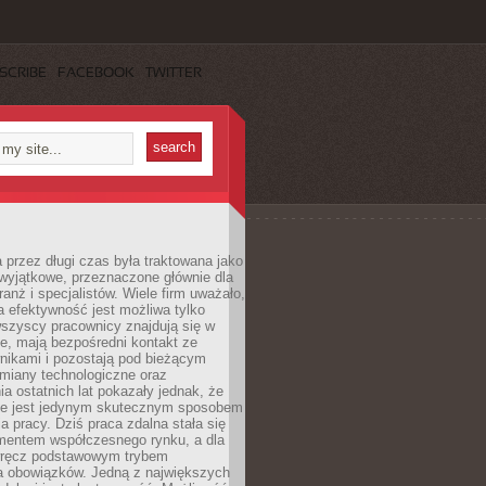
SCRIBE
FACEBOOK
TWITTER
 przez długi czas była traktowana jako
wyjątkowe, przeznaczone głównie dla
anż i specjalistów. Wiele firm uważało,
 efektywność jest możliwa tylko
wszyscy pracownicy znajdują się w
e, mają bezpośredni kontakt ze
nikami i pozostają pod bieżącym
miany technologiczne oraz
a ostatnich lat pokazały jednak, że
nie jest jedynym skutecznym sposobem
a pracy. Dziś praca zdalna stała się
entem współczesnego rynku, a dla
wręcz podstawowym trybem
 obowiązków. Jedną z największych