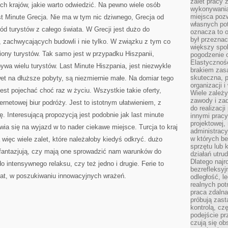
zalet pracy 
h krajów, jakie warto odwiedzić. Na pewno wiele osób
wykonywania
miejsca pozw
st Minute Grecja. Nie ma w tym nic dziwnego, Grecja od
własnych po
ód turystów z całego świata. W Grecji jest dużo do
oznacza to 
był przezna
w, zachwycających budowli i nie tylko. W związku z tym co
większy spok
liony turystów. Tak samo jest w przypadku Hiszpanii,
pogodzenie 
Elastyczność
ywa wielu turystów. Last Minute Hiszpania, jest niezwykle
brakiem zasa
skuteczna, p
et na dłuższe pobyty, są niezmiernie małe. Na domiar tego
organizacji 
st pojechać choć raz w życiu. Wszystkie takie oferty,
Wiele zależ
zawody i zad
rnetowej biur podróży. Jest to istotnym ułatwieniem, z
do realizacj
. Interesującą propozycją jest podobnie jak last minute
innymi pracy
projektowej,
wia się na wyjazd w to nader ciekawe miejsce. Turcja to kraj
administracy
w których be
więc wiele zalet, które należałoby kiedyś odkryć. dużo
sprzętu lub 
ę fantazjują, czy mają one sprowadzić nam warunków do
działań utru
Dlatego najr
o intensywnego relaksu, czy też jedno i drugie. Ferie to
bezrefleksy
iat, w poszukiwaniu innowacyjnych wrażeń.
odległość, 
realnych pot
praca zdalna
próbują zas
kontrolą, cz
podejście pr
czują się ob