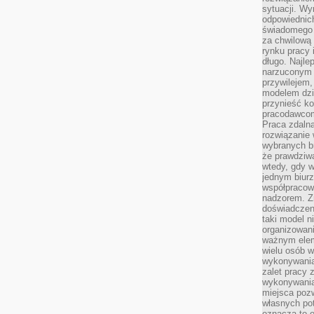
sytuacji. Wy
odpowiednich
świadomego 
za chwilową
rynku pracy 
długo. Najlep
narzuconym 
przywilejem
modelem dzia
przynieść ko
pracodawco
Praca zdalna
rozwiązanie 
wybranych br
że prawdziwa
wtedy, gdy 
jednym biurz
współpracow
nadzorem. Z
doświadczeni
taki model 
organizowani
ważnym elem
wielu osób 
wykonywania
zalet pracy 
wykonywania
miejsca pozw
własnych po
oznacza to 