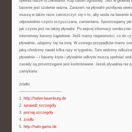
spełnia nasze oczekiwania. Kup basen ogrodowy. Jest w głównej m
basenie jest szalenie ważna. Zarazem na pływalni przebywa wiel
muszą w takim razie zatroszczyć się o to, aby woda na basenie b
odpowiednio często oczyszczana, zamieniana. Spostrzegamy jakko
jak czysto jest na takiej pływalni. Po więcej informacji serdeczni
internetowy baseny kąpielowe. Jeśli mamy niepewności, co do c
pływalnie, udajemy się na inną. W szeregu przypadków mamy swo
jaką chodzimy nawet kilka razy w tygodniu. Tam widzimy odkur
pływalnie – i baseny kryte i pływalnie odkryte muszą spełniać ws
zasady są przestrzegane jest kontrolowane. Jeżeli pływalnia nie p
zamykana.
źródło:
———————————
1.
http://hafen-lauenburg.de
2.
sprawdź szczegóły
3.
poznaj szczegóły
4.
źródło
5.
http://halo-game.de