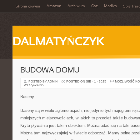
Amazon
Archiwum
Gaz
Modivo
Strona główna
Spis Treśc
DALMATYŃCZYK
BUDOWA DOMU
POSTED BY ADMIN
POSTED ON SIE - 1 - 2025
MOŻLIWOŚĆ K
WYŁĄCZONA
Baseny
Baseny są w wielu aglomeracjach, nie jedynie tych najogromniejs
mniejszych miejscowościach, w jakich to przecież także budowa
Kryta pływalnia jest takim obiektem. Można udać się na taki bas
Można tam najzwyczajniej w świecie odpocząć. Mamy pełne przek