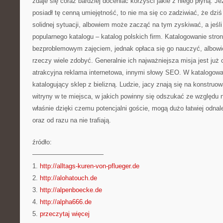
zdaje się coraz bardziej doceniać korzyści jakie z niego płyną. J
posiadł tę cenną umiejętność, to nie ma się co zadziwiać, że dziś
solidnej sytuacji, albowiem może zacząć na tym zyskiwać, a jeśli 
popularnego katalogu – katalog polskich firm. Katalogowanie stron
bezproblemowym zajęciem, jednak opłaca się go nauczyć, albowi
rzeczy wiele zdobyć. Generalnie ich najważniejsza misja jest już c
atrakcyjna reklama internetowa, innymi słowy SEO. W katalogow
katalogujący sklep z bielizną. Ludzie, jacy znają się na konstruo
witryny w te miejsca, w jakich powinny się odszukać ze względu 
właśnie dzięki czemu potencjalni goście, mogą dużo łatwiej odnale
oraz od razu na nie trafiają.
źródło:
———————————
1.
http://alltags-kuren-von-pflueger.de
2.
http://alohatouch.de
3.
http://alpenboecke.de
4.
http://alpha666.de
5.
przeczytaj więcej