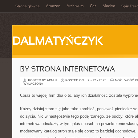
Amazon
Archiwum
Gaz
Modivo
Strona główna
Spis Treśc
DALMATYŃCZYK
BY STRONA INTERNETOWA
POSTED BY ADMIN
POSTED ON LIP - 12 - 2025
MOŻLIWOŚĆ 
WYŁĄCZONA
Coraz to więcej firm dba o to, aby ich działalność została wypro
Każdy dzisiaj stara się jako tako zarabiać, ponieważ pieniądze s
do życia. Nic w następstwie tego podejrzanego, że osoby, które ab
internetową odnalazły w tym jakiś sposób na powiększenie włas
moderowany katalog stron staje się coraz to bardziej dochodowe, 