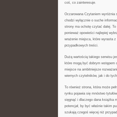
coś, co zainteresuje.
Oczarowana Czytaniem wyróżnia się
chodzi wyłącznie o suche informacj
strony ma ochotę czytać dalej. To
ponieważ opowieści najlepiej wybr
wrażenie miejsca, które wyrasta z f
przypadkowych treści.
Dużą wartością takiego serwisu jes
które mogą być dobrym wstępem dl
miejsce na ambitniejsze rozważan
wiernych czytelników, jak i do tyc
To również strona, która może peł
rynku pojawia się mnóstwo tytułów
sięgnąć i dlaczego dana książka
potencjał, by być właśnie takim 
szukają czegoś więcej niż przypa