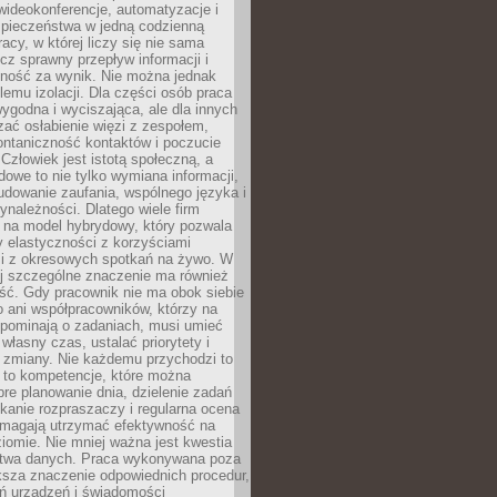
ideokonferencje, automatyzacje i
pieczeństwa w jedną codzienną
racy, w której liczy się nie sama
cz sprawny przepływ informacji i
lność za wynik. Nie można jednak
lemu izolacji. Dla części osób praca
wygodna i wyciszająca, ale dla innych
ać osłabienie więzi z zespołem,
ontaniczność kontaktów i poczucie
Człowiek jest istotą społeczną, a
dowe to nie tylko wymiana informacji,
udowanie zaufania, wspólnego języka i
ynależności. Dlatego wiele firm
 na model hybrydowy, który pozwala
y elastyczności z korzyściami
i z okresowych spotkań na żywo. W
ej szczególne znaczenie ma również
ść. Gdy pracownik nie ma obok siebie
 ani współpracowników, którzy na
ypominają o zadaniach, musi umieć
własny czas, ustalać priorytety i
 zmiany. Nie każdemu przychodzi to
ą to kompetencje, które można
bre planowanie dnia, dzielenie zadań
ikanie rozpraszaczy i regularna ocena
magają utrzymać efektywność na
omie. Nie mniej ważna jest kwestia
twa danych. Praca wykonywana poza
ksza znaczenie odpowiednich procedur,
ń urządzeń i świadomości