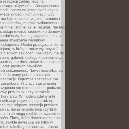
a realizacji zadań, lecz na
u swojej aktywności. Zdecydowanie
a model oparty na jasno określonych
wiedzialności i komunikacji. Gdy
ma być zrobione, w jakim terminie i
ch standardów, miejsce wykonywania
ię mniej istotne niż jej rezultat. Nie bez
ozostaje również środowisko domowe.
ca zdalna wydaje się wygodna, lecz w
maga stworzenia warunków
ch skupieniu. Osoba pracująca z domu
miejsca, w którym może wykonywać
z ciągłych zakłóceń. Nie każdy ma do
sobny gabinet, dlatego kluczowe staje
anie rytmu dnia, zasad komunikacji z
 oraz prostych nawyków
ch codzienność. Nawet niewielka, ale
rzeń do pracy potrafi znacząco
ncentrację. Ogromne znaczenie ma
 zespołowa. W pracy stacjonarnej
y wyjaśnia się mimochodem, podczas
mowy przy biurku czy w trakcie
a korytarzu. W modelu zdalnym te
 sytuacje pojawiają się rzadziej,
szą rolę odgrywa precyzja przekazu.
enia, niejasne polecenia czy brak
ia ustaleń mogą szybko prowadzić do
błędów. Firmy, które dobrze radzą sobie
ną, zwykle inwestują nie tylko w
le też w kulturę komunikacji. Jasne