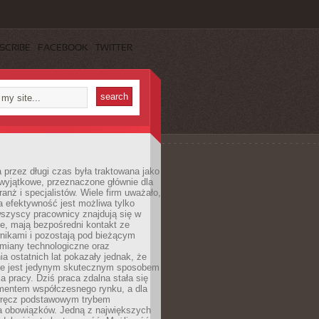
SCRIBE
FACEBOOK
TWITTER
 przez długi czas była traktowana jako
wyjątkowe, przeznaczone głównie dla
anż i specjalistów. Wiele firm uważało,
 efektywność jest możliwa tylko
wszyscy pracownicy znajdują się w
e, mają bezpośredni kontakt ze
nikami i pozostają pod bieżącym
miany technologiczne oraz
a ostatnich lat pokazały jednak, że
nie jest jedynym skutecznym sposobem
a pracy. Dziś praca zdalna stała się
entem współczesnego rynku, a dla
wręcz podstawowym trybem
 obowiązków. Jedną z największych