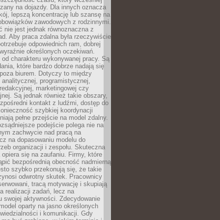
czany na dojazdy. Dla innych oznacza
ój, lepszą koncentrację lub szansę na
obowiązków zawodowych z rodzinnymi.
 nie jest jednak równoznaczna z
d. Aby praca zdalna była rzeczywiście
otrzebuje odpowiednich ram, dobrej
i wyraźnie określonych oczekiwań.
y od charakteru wykonywanej pracy. Są
ania, które bardzo dobrze nadają się
i poza biurem. Dotyczy to między
 analitycznej, programistycznej,
 redakcyjnej, marketingowej czy
jnej. Są jednak również takie obszary,
zpośredni kontakt z ludźmi, dostęp do
konieczność szybkiej koordynacji
dniają pełne przejście na model zdalny.
ozsądniejsze podejście polega nie na
jnym zachwycie nad pracą na
lecz na dopasowaniu modelu do
rzeb organizacji i zespołu. Skuteczna
 opiera się na zaufaniu. Firmy, które
tąpić bezpośrednią obecność nadmierną
ęsto szybko przekonują się, że takie
zynosi odwrotny skutek. Pracownicy
serwowani, tracą motywację i skupiają
a realizacji zadań, lecz na
u swojej aktywności. Zdecydowanie
a model oparty na jasno określonych
wiedzialności i komunikacji. Gdy