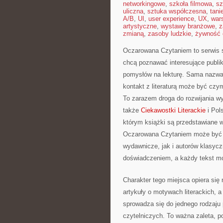
networkingowe
,
szkoła filmowa
,
sz
uliczna
,
sztuka współczesna
,
tani
A/B
,
UI
,
user experience
,
UX
,
war
artystyczne
,
wystawy branżowe
,
z
zmianą
,
zasoby ludzkie
,
żywność 
Oczarowana Czytaniem to serwis s
chcą poznawać interesujące publik
pomysłów na lekturę. Sama nazwa s
kontakt z literaturą może być cz
To zarazem droga do rozwijania wy
także
Ciekawostki Literackie
i Pols
którym książki są przedstawiane w
Oczarowana Czytaniem może być od
wydawnicze, jak i autorów klasyczn
doświadczeniem, a każdy tekst moż
Charakter tego miejsca opiera się 
artykuły o motywach literackich, a
sprowadza się do jednego rodzaju p
czytelniczych. To ważna zaleta, 