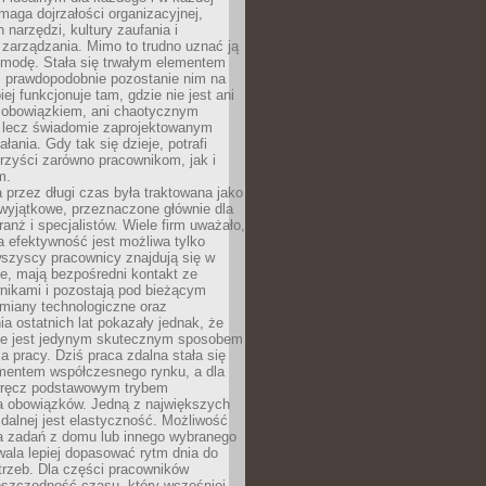
maga dojrzałości organizacyjnej,
 narzędzi, kultury zaufania i
zarządzania. Mimo to trudno uznać ją
 modę. Stała się trwałym elementem
i prawdopodobnie pozostanie nim na
iej funkcjonuje tam, gdzie nie jest ani
obowiązkiem, ani chaotycznym
, lecz świadomie zaprojektowanym
łania. Gdy tak się dzieje, potrafi
rzyści zarówno pracownikom, jak i
m.
 przez długi czas była traktowana jako
wyjątkowe, przeznaczone głównie dla
anż i specjalistów. Wiele firm uważało,
 efektywność jest możliwa tylko
wszyscy pracownicy znajdują się w
e, mają bezpośredni kontakt ze
nikami i pozostają pod bieżącym
miany technologiczne oraz
a ostatnich lat pokazały jednak, że
nie jest jedynym skutecznym sposobem
a pracy. Dziś praca zdalna stała się
entem współczesnego rynku, a dla
wręcz podstawowym trybem
 obowiązków. Jedną z największych
zdalnej jest elastyczność. Możliwość
 zadań z domu lub innego wybranego
ala lepiej dopasować rytm dnia do
trzeb. Dla części pracowników
oszczędność czasu, który wcześniej