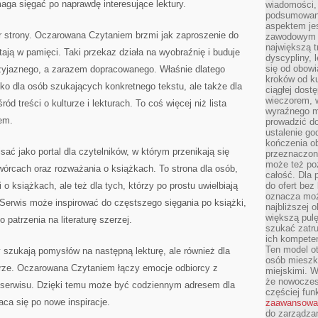
maga sięgać po naprawdę interesujące lektury.
wiadomości, 
podsumowani
aspektem je
r strony. Oczarowana Czytaniem brzmi jak zaproszenie do
zawodowym a
największą t
stają w pamięci. Taki przekaz działa na wyobraźnię i buduje
dyscypliny, 
się od obowi
zyjaznego, a zarazem dopracowanego. Właśnie dlatego
kroków od ku
lko dla osób szukających konkretnego tekstu, ale także dla
ciągłej dos
wieczorem, w
ód treści o kulturze i lekturach. To coś więcej niż lista
wyraźnego m
rem.
prowadzić do
ustalenie go
kończenia o
ć jako portal dla czytelników, w którym przenikają się
przeznaczon
może też po
twórcach oraz rozważania o książkach. To strona dla osób,
całość. Dla
 o książkach, ale też dla tych, którzy po prostu uwielbiają
do ofert bez
oznacza moż
Serwis może inspirować do częstszego sięgania po książki,
najbliższej 
większą pulę
patrzenia na literaturę szerzej.
szukać zatru
ich kompeten
Ten model o
y szukają pomysłów na następną lekturę, ale również dla
osób mieszk
urze. Oczarowana Czytaniem łączy emocje odbiorcy z
miejskimi. W
że nowoczes
serwisu. Dzięki temu może być codziennym adresem dla
częściej fun
aca się po nowe inspiracje.
zaawansowa
do zarządzan