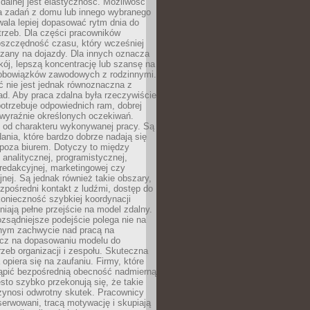
zdalnej jest elastyczność. Możliwość
 zadań z domu lub innego wybranego
ala lepiej dopasować rytm dnia do
trzeb. Dla części pracowników
oszczędność czasu, który wcześniej
czany na dojazdy. Dla innych oznacza
ój, lepszą koncentrację lub szansę na
obowiązków zawodowych z rodzinnymi.
 nie jest jednak równoznaczna z
d. Aby praca zdalna była rzeczywiście
otrzebuje odpowiednich ram, dobrej
i wyraźnie określonych oczekiwań.
y od charakteru wykonywanej pracy. Są
ania, które bardzo dobrze nadają się
i poza biurem. Dotyczy to między
 analitycznej, programistycznej,
 redakcyjnej, marketingowej czy
jnej. Są jednak również takie obszary,
zpośredni kontakt z ludźmi, dostęp do
konieczność szybkiej koordynacji
dniają pełne przejście na model zdalny.
ozsądniejsze podejście polega nie na
jnym zachwycie nad pracą na
lecz na dopasowaniu modelu do
rzeb organizacji i zespołu. Skuteczna
 opiera się na zaufaniu. Firmy, które
tąpić bezpośrednią obecność nadmierną
ęsto szybko przekonują się, że takie
zynosi odwrotny skutek. Pracownicy
serwowani, tracą motywację i skupiają