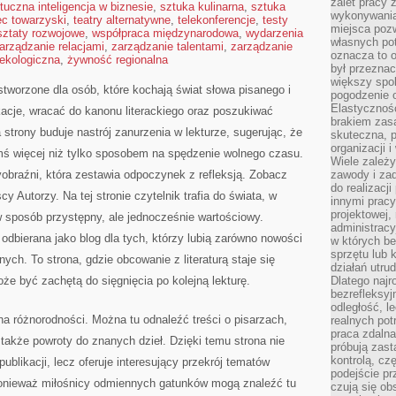
zalet pracy 
tuczna inteligencja w biznesie
,
sztuka kulinarna
,
sztuka
wykonywania
ec towarzyski
,
teatry alternatywne
,
telekonferencje
,
testy
miejsca pozw
sztaty rozwojowe
,
współpraca międzynarodowa
,
wydarzenia
własnych po
arządzanie relacjami
,
zarządzanie talentami
,
zarządzanie
oznacza to 
ekologiczna
,
żywność regionalna
był przezna
większy spok
tworzone dla osób, które kochają świat słowa pisanego i
pogodzenie 
Elastyczność
acje, wracać do kanonu literackiego oraz poszukiwać
brakiem zasa
trony buduje nastrój zanurzenia w lekturze, sugerując, że
skuteczna, p
organizacji 
ymś więcej niż tylko sposobem na spędzenie wolnego czasu.
Wiele zależ
obraźni, która zestawia odpoczynek z refleksją. Zobacz
zawody i zad
do realizacj
cy Autorzy. Na tej stronie czytelnik trafia do świata, w
innymi pracy
projektowej,
 sposób przystępny, ale jednocześnie wartościowy.
administracy
bierana jako blog dla tych, którzy lubią zarówno nowości
w których be
sprzętu lub 
ych. To strona, gdzie obcowanie z literaturą staje się
działań utru
e być zachętą do sięgnięcia po kolejną lekturę.
Dlatego najr
bezrefleksy
odległość, 
na różnorodności. Można tu odnaleźć treści o pisarzach,
realnych pot
praca zdalna
 także powroty do znanych dzieł. Dzięki temu strona nie
próbują zas
kontrolą, cz
ublikacji, lecz oferuje interesujący przekrój tematów
podejście pr
ponieważ miłośnicy odmiennych gatunków mogą znaleźć tu
czują się ob