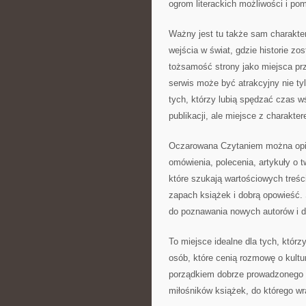
ogrom literackich możliwości i po
Ważny jest tu także sam charakte
wejścia w świat, gdzie historie zo
tożsamość strony jako miejsca pr
serwis może być atrakcyjny nie ty
tych, którzy lubią spędzać czas wśr
publikacji, ale miejsce z charakte
Oczarowana Czytaniem można opisa
omówienia, polecenia, artykuły o 
które szukają wartościowych treści
zapach książek i dobrą opowieść. 
do poznawania nowych autorów i do 
To miejsce idealne dla tych, którz
osób, które cenią rozmowę o kult
porządkiem dobrze prowadzonego 
miłośników książek, do którego wr