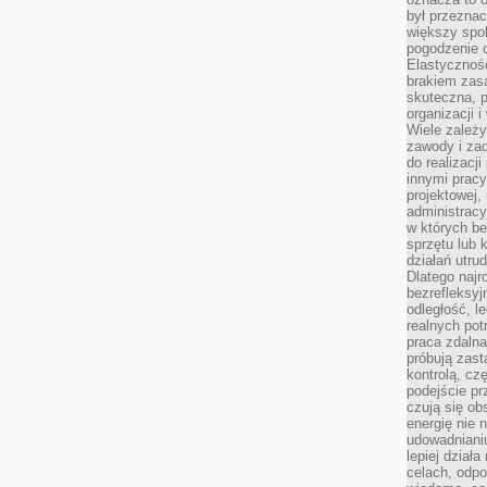
był przezna
większy spok
pogodzenie 
Elastyczność
brakiem zasa
skuteczna, p
organizacji 
Wiele zależ
zawody i zad
do realizacj
innymi pracy
projektowej,
administracy
w których be
sprzętu lub 
działań utru
Dlatego najr
bezrefleksy
odległość, 
realnych pot
praca zdalna
próbują zas
kontrolą, cz
podejście pr
czują się ob
energię nie n
udowadniani
lepiej dział
celach, odpo