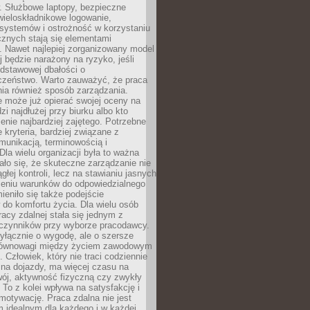
. Służbowe laptopy, bezpieczne
wieloskładnikowe logowanie,
 systemów i ostrożność w korzystaniu
icznych stają się elementami
. Nawet najlepiej zorganizowany model
j będzie narażony na ryzyko, jeśli
dstawowej dbałości o
czeństwo. Warto zauważyć, że praca
ia również sposób zarządzania.
e może już opierać swojej oceny na
zi najdłużej przy biurku albo kto
enie najbardziej zajętego. Potrzebne
e kryteria, bardziej związane z
munikacją, terminowością i
Dla wielu organizacji była to ważna
ało się, że skuteczne zarządzanie nie
głej kontroli, lecz na stawianiu jasnych
rzeniu warunków do odpowiedzialnego
mieniło się także podejście
do komfortu życia. Dla wielu osób
acy zdalnej stała się jednym z
czynników przy wyborze pracodawcy.
yłącznie o wygodę, ale o szersze
równowagi między życiem zawodowym
 Człowiek, który nie traci codziennie
 na dojazdy, ma więcej czasu na
wój, aktywność fizyczną czy zwykły
To z kolei wpływa na satysfakcję i
motywację. Praca zdalna nie jest
 idealnym dla każdego i w każdej