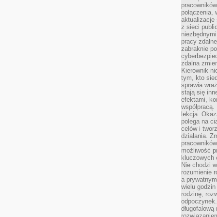
pracowników
połączenia, 
aktualizacje
z sieci publ
niezbędnymi
pracy zdalne
zabraknie po
cyberbezpie
zdalna zmien
Kierownik ni
tym, kto sied
sprawia wraż
stają się inn
efektami, ko
współpracą. 
lekcja. Okaz
polega na cią
celów i two
działania. Z
pracowników 
możliwość pr
kluczowych 
Nie chodzi w
rozumienie 
a prywatnym.
wielu godzin
rodzinę, roz
odpoczynek. 
długofalową 
rozwiązaniem