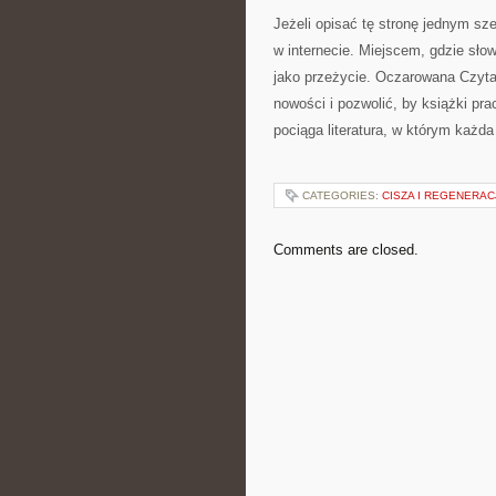
Jeżeli opisać tę stronę jednym s
w internecie. Miejscem, gdzie sło
jako przeżycie. Oczarowana Czytan
nowości i pozwolić, by książki pr
pociąga literatura, w którym każd
CATEGORIES:
CISZA I REGENERAC
Comments are closed.