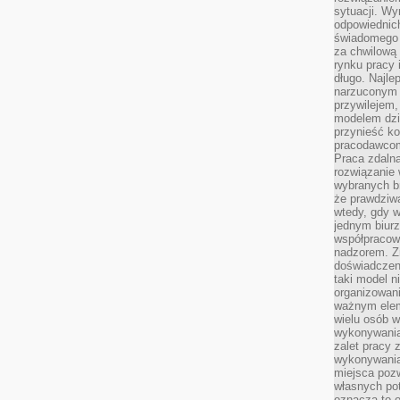
sytuacji. Wy
odpowiednich
świadomego 
za chwilową
rynku pracy 
długo. Najlep
narzuconym 
przywilejem
modelem dzia
przynieść ko
pracodawco
Praca zdalna
rozwiązanie 
wybranych br
że prawdziwa
wtedy, gdy 
jednym biurz
współpracow
nadzorem. Z
doświadczeni
taki model 
organizowani
ważnym elem
wielu osób 
wykonywania
zalet pracy 
wykonywania
miejsca pozw
własnych po
oznacza to 