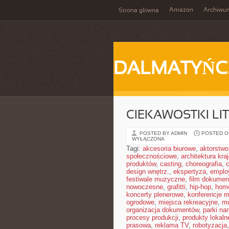
Amazon
Archiwu
Strona główna
DALMATYŃC
CIEKAWOSTKI LI
POSTED BY ADMIN
POSTED ON
WYŁĄCZONA
Tagi:
akcesoria biurowe
,
aktorstwo
społecznościowe
,
architektura kra
produktów
,
casting
,
choreografia
,
design wnętrz.
,
ekspertyza
,
emplo
festiwale muzyczne
,
film dokumen
nowoczesne
,
grafitti
,
hip-hop
,
home
koncerty plenerowe
,
konferencje 
ogrodowe
,
miejsca rekreacyjne
,
mu
organizacja dokumentów
,
parki na
procesy produkcji
,
produkty lokaln
prasowa
,
reklama TV
,
robotyzacja