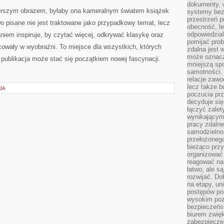
dokumenty, w
zerszym obrazem, byłaby ona kameralnym światem książek
systemy bez
przestrzeń p
wo pisane nie jest traktowane jako przypadkowy temat, lecz
obecność, le
odpowiedzia
iem inspiruje, by czytać więcej, odkrywać klasykę oraz
pomijać prob
acowały w wyobraźni. To miejsce dla wszystkich, których
zdalna jest 
może oznacz
a publikacja może stać się początkiem nowej fascynacji.
mniejszą sp
samotności. 
relacje zawo
lecz także b
JA
poczucia prz
decyduje się
łączyć zalet
wynikającym
pracy zdaln
samodzielno
przełożonego
bieżąco prz
organizować 
reagować na
łatwo, ale s
rozwijać. Do
na etapy, un
postępów po
wysokim pozi
bezpieczeńs
biurem zwię
zabezpiecze