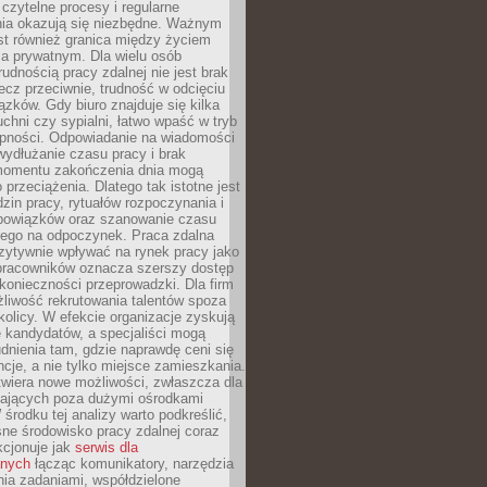
czytelne procesy i regularne
a okazują się niezbędne. Ważnym
st również granica między życiem
 prywatnym. Dla wielu osób
rudnością pracy zdalnej nie jest brak
lecz przeciwnie, trudność w odcięciu
ązków. Gdy biuro znajduje się kilka
chni czy sypialni, łatwo wpaść w tryb
tępności. Odpowiadanie na wiadomości
ydłużanie czasu pracy i brak
omentu zakończenia dnia mogą
 przeciążenia. Dlatego tak istotne jest
dzin pracy, rytuałów rozpoczynania i
bowiązków oraz szanowanie czasu
ego na odpoczynek. Praca zdalna
zytywnie wpływać na rynek pracy jako
 pracowników oznacza szerszy dostęp
 konieczności przeprowadzki. Dla firm
liwość rekrutowania talentów spoza
okolicy. W efekcie organizacje zyskują
 kandydatów, a specjaliści mogą
dnienia tam, gdzie naprawdę ceni się
cje, a nie tylko miejsce zamieszkania.
twiera nowe możliwości, zwłaszcza dla
ających poza dużymi ośrodkami
 środku tej analizy warto podkreślić,
ne środowisko pracy zdalnej coraz
kcjonuje jak
serwis dla
nych
łącząc komunikatory, narzędzia
ia zadaniami, współdzielone