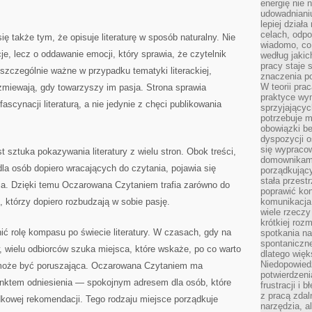
energię nie n
udowadniani
lepiej dział
celach, odpo
 także tym, że opisuje literaturę w sposób naturalny. Nie
wiadomo, co 
e, lecz o oddawanie emocji, który sprawia, że czytelnik
według jaki
pracy staje s
 szczególnie ważne w przypadku tematyki literackiej,
znaczenia p
W teorii pra
zmiewają, gdy towarzyszy im pasja. Strona sprawia
praktyce wy
ascynacji literaturą, a nie jedynie z chęci publikowania
sprzyjający
potrzebuje 
obowiązki be
dyspozycji o
się wypracow
t sztuka pokazywania literatury z wielu stron. Obok treści,
domownikami
a osób dopiero wracających do czytania, pojawia się
porządkujący
stała przest
ia. Dzięki temu Oczarowana Czytaniem trafia zarówno do
poprawić ko
h, którzy dopiero rozbudzają w sobie pasję.
komunikacja
wiele rzecz
krótkiej roz
nić rolę kompasu po świecie literatury. W czasach, gdy na
spotkania n
spontaniczne
, wielu odbiorców szuka miejsca, które wskaże, po co warto
dlatego więk
Niedopowiedz
 może być poruszająca. Oczarowana Czytaniem ma
potwierdzen
punktem odniesienia — spokojnym adresem dla osób, które
frustracji i 
z pracą zdal
dkowej rekomendacji. Tego rodzaju miejsce porządkuje
narzędzia, a