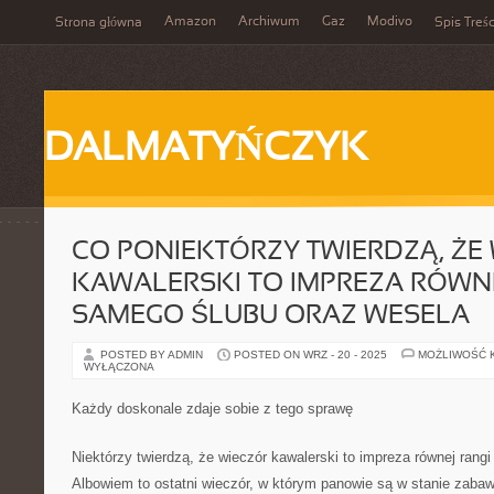
Amazon
Archiwum
Gaz
Modivo
Strona główna
Spis Treśc
DALMATYŃCZYK
CO PONIEKTÓRZY TWIERDZĄ, ŻE
KAWALERSKI TO IMPREZA RÓWNE
SAMEGO ŚLUBU ORAZ WESELA
POSTED BY ADMIN
POSTED ON WRZ - 20 - 2025
MOŻLIWOŚĆ 
WYŁĄCZONA
Każdy doskonale zdaje sobie z tego sprawę
Niektórzy twierdzą, że wieczór kawalerski to impreza równej rang
Albowiem to ostatni wieczór, w którym panowie są w stanie zabaw