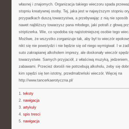
własnej i znajomych. Organizacja takiego wieczoru spada przewa
stopniu kreatywnej osoby. Tej, jaka jest w najwyższym stopniu ory
przypadkach duszą towarzystwa, a przebywając z nią nie sposób 
nawet najbliższy towarzysz pana młodego, jaki potrafi z głową p
striptizerka. Wie, co spodoba się najistotniejszej osobie tego wiec
Możliwe, że wszystko zorganizuje tak, aby był to wieczór epokowy
nikt się nie powstydzi i nie będzie się od niego wymigiwał. I w ża
suto zakrapianej alkoholem imprezy, ale doskonały wieczór spę
towarzystwie. Samych przyjaciół, z właściwą muzyką, jedzeniem,
zabawami. Przecież dorośli nie potrzebują alkoholu, żeby się dobr
kim spędzi się ten istotny, przedmałżeński wieczór. Więcej na
http://www.tancerkaerotyczna.pl/
1.
teksty
2.
nawigacja
3.
artykuly
4.
spis tresci
5.
nawigacja