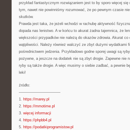
przykład fantastycznym rozwiązaniem jest to by sporo więcej si
tym, nawet nie powinniśmy rozumować, że po pewnym czasie ni
skutków.
Prawda jest taka, że jeżeli wchodzi w rachubę aktywność fizyczn
dopada nas lenistwo. A w końcu to akurat żadna tajemnica, że len
większości przypadków nie należą do okazów zdrowia. Akurat c
wątpliwości. Należy również walczyć ze zbyt dużymi wydatkami f
pośrednictwem jedzenia. Przykładowo godne sporej uwagi są ryb
pożywne, a jeszcze na dodatek nie są zbyt drogie. Zapewne nie n
ryby są także drogie. A więc musimy o siebie zadbać, a pewnie 
leki!
źródło:
———————————
1.
https://marey.pl
2.
https://mmotime.pl
3.
więcej informacji
4.
https://phpbb4.pl
5.
https://podatkiprogramistow.pl