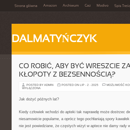
Amazon
Archiwum
Gaz
Modivo
Strona główna
Spis Treśc
DALMATYŃCZYK
CO ROBIĆ, ABY BYĆ WRESZCIE 
KŁOPOTY Z BEZSENNOŚCIĄ?
POSTED BY ADMIN
POSTED ON LIP - 2 - 2025
MOŻLIWOŚĆ K
WYŁĄCZONA
Jak dożyć późnych lat?
Kiedy człowiek wchodzi do apteki tak naprawdę może dostrzec d
niesamowicie popularne, a oprócz tego pochłaniają spory kawałek
nie jest powiedziane, że częstych wizyt w aptece nie damy rady